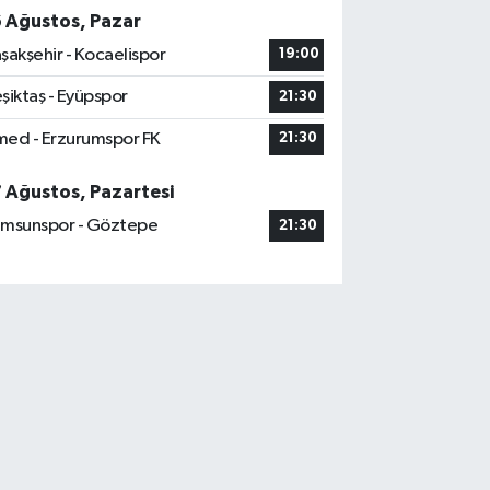
6 Ağustos, Pazar
şakşehir - Kocaelispor
19:00
şiktaş - Eyüpspor
21:30
ed - Erzurumspor FK
21:30
7 Ağustos, Pazartesi
msunspor - Göztepe
21:30