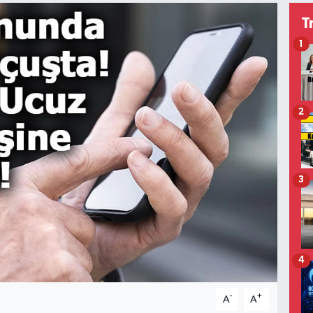
T
1
2
3
4
-
+
A
A