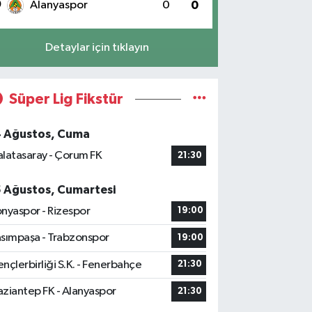
0
Alanyaspor
0
0
Detaylar için tıklayın
Süper Lig Fikstür
4 Ağustos, Cuma
latasaray - Çorum FK
21:30
5 Ağustos, Cumartesi
nyaspor - Rizespor
19:00
sımpaşa - Trabzonspor
19:00
nçlerbirliği S.K. - Fenerbahçe
21:30
ziantep FK - Alanyaspor
21:30