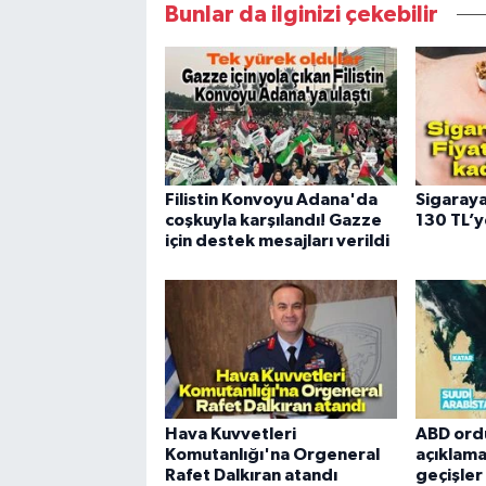
Bunlar da ilginizi çekebilir
Filistin Konvoyu Adana'da
Sigaraya
coşkuyla karşılandı! Gazze
130 TL’y
için destek mesajları verildi
Hava Kuvvetleri
ABD ord
Komutanlığı'na Orgeneral
açıklama
Rafet Dalkıran atandı
geçişle