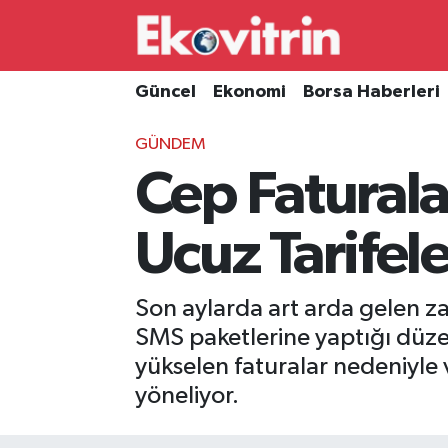
Güncel
Hava Durumu
Güncel
Ekonomi
Borsa Haberleri
Ekonomi
Trafik Durumu
GÜNDEM
Cep Faturalar
Borsa Haberleri
Süper Lig Puan Durumu ve Fikstür
İş Dünyası
Tüm Manşetler
Ucuz Tarifel
Lojistik
Son Dakika Haberleri
Son aylarda art arda gelen za
Otovitrin
Haber Arşivi
SMS paketlerine yaptığı düzenli
yükselen faturalar nedeniyle 
Asayiş
yöneliyor.
Magazin