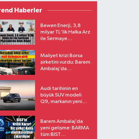
rend Haberler
Bewen Enerji, 3,8
milyar TL'lik Halka Arz
ile Sermaye
Piyasalarına Adım
Atıyor
Maliyet krizi Borsa
şirketini vurdu: Barem
Ambalaj’da
konkordato süreci
Audi tarihinin en
büyük SUV modeli
Q9, markanın yeni
amiral gemisi oluyor
Barem Ambalaj’da
yeni gelişme: BARMA
tüm BIST