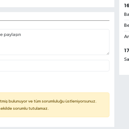
1
Ba
Be
Am
1
Sa
tmiş bulunuyor ve tüm sorumluluğu üstleniyorsunuz.
 şekilde sorumlu tutulamaz.