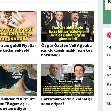
1
 zam geldi! Fiyatlar
Özgür Özel ve Veli Ağbaba
1
e kadar yükseldi
için dokunulmazlık fezlekesi
hazırlandı
Ga
1
Ko
Ka
Ge
usundan "Hürmüz"
CarrefourSA'da alkol satışı
Ga
sı: "Boğaz açık,
sona eriyor?
r devam ediyor"