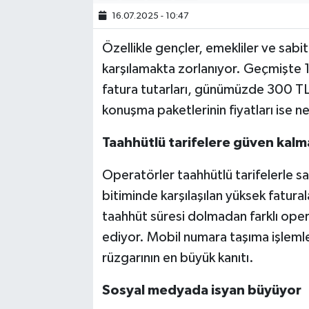
16.07.2025 - 10:47
Özellikle gençler, emekliler ve sabit
karşılamakta zorlanıyor. Geçmişte
fatura tutarları, günümüzde 300 TL’
konuşma paketlerinin fiyatları ise n
Taahhütlü tarifelere güven kalm
Operatörler taahhütlü tarifelerle s
bitiminde karşılaşılan yüksek faturalar
taahhüt süresi dolmadan farklı ope
ediyor. Mobil numara taşıma işleml
rüzgarının en büyük kanıtı.
Sosyal medyada isyan büyüyor