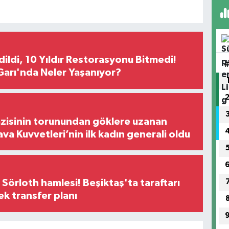
Edildi, 10 Yıldır Restorasyonu Bitmedi!
arı'nda Neler Yaşanıyor?
zisinin torunundan göklere uzanan
ava Kuvvetleri’nin ilk kadın generali oldu
 Sörloth hamlesi! Beşiktaş'ta taraftarı
ek transfer planı