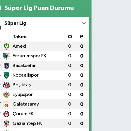
Süper Lig Puan Durumu
Süper Lig
#
Takım
O
P
1
Amed
0
0
2
Erzurumspor FK
0
0
3
Başakşehir
0
0
4
Kocaelispor
0
0
5
Beşiktaş
0
0
6
Eyüpspor
0
0
7
Galatasaray
0
0
8
Çorum FK
0
0
9
Gaziantep FK
0
0