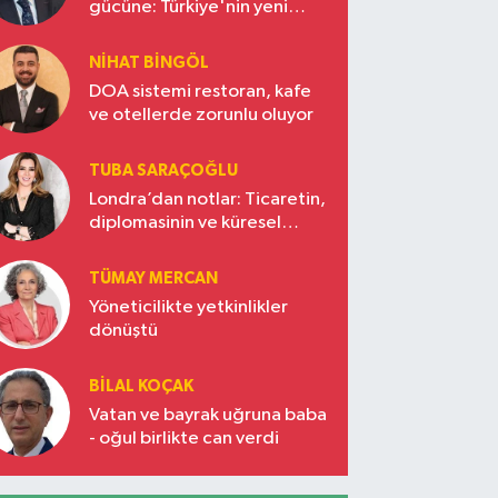
gücüne: Türkiye'nin yeni
ekonomi vizyonu
NIHAT BINGÖL
DOA sistemi restoran, kafe
ve otellerde zorunlu oluyor
TUBA SARAÇOĞLU
Londra’dan notlar: Ticaretin,
diplomasinin ve küresel
vizyonun başkentinde
Türkiye’nin yükselen gücü
TÜMAY MERCAN
Yöneticilikte yetkinlikler
dönüştü
BILAL KOÇAK
Vatan ve bayrak uğruna baba
- oğul birlikte can verdi