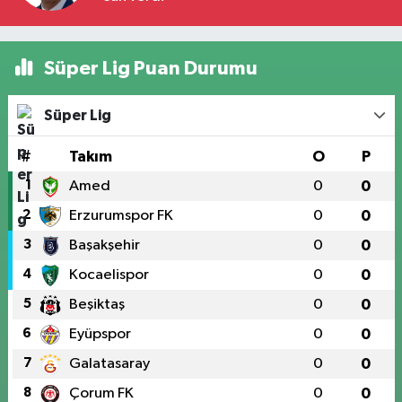
Süper Lig Puan Durumu
Süper Lig
#
Takım
O
P
1
Amed
0
0
2
Erzurumspor FK
0
0
3
Başakşehir
0
0
4
Kocaelispor
0
0
5
Beşiktaş
0
0
6
Eyüpspor
0
0
7
Galatasaray
0
0
8
Çorum FK
0
0