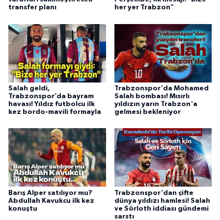
transfer planı
her yer Trabzon"
Salah geldi,
Trabzonspor'da Mohamed
Trabzonspor’da bayram
Salah bombası! Mısırlı
havası! Yıldız futbolcu ilk
yıldızın yarın Trabzon'a
kez bordo-mavili formayla
gelmesi bekleniyor
Barış Alper satılıyor mu?
Trabzonspor'dan çifte
Abdullah Kavukcu ilk kez
dünya yıldızı hamlesi! Salah
konuştu
ve Sörloth iddiası gündemi
sarstı