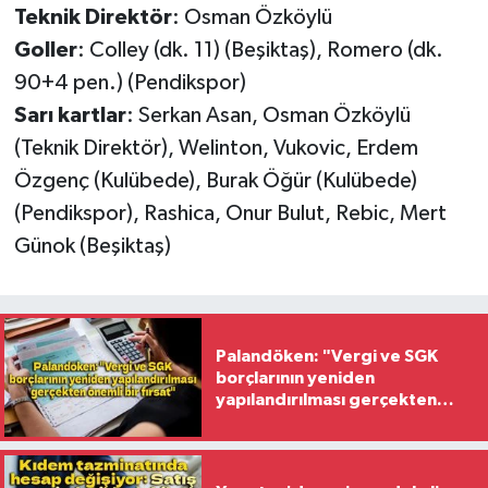
Teknik Direktör
: Osman Özköylü
Goller
: Colley (dk. 11) (Beşiktaş), Romero (dk.
90+4 pen.) (Pendikspor)
Sarı kartlar
: Serkan Asan, Osman Özköylü
(Teknik Direktör), Welinton, Vukovic, Erdem
Özgenç (Kulübede), Burak Öğür (Kulübede)
(Pendikspor), Rashica, Onur Bulut, Rebic, Mert
Günok (Beşiktaş)
Palandöken: "Vergi ve SGK
borçlarının yeniden
yapılandırılması gerçekten
önemli bir fırsat"