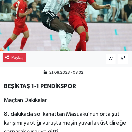
Gayrimenkul
Spor
Eğitim
Paylaş
-
+
A
A
21.08.2023 - 08:32
BEŞİKTAŞ 1-1 PENDİKSPOR
Maçtan Dakikalar
8. dakikada sol kanattan Masuaku’nun orta şut
karışımı yaptığı vuruşta meşin yuvarlak üst direğe
çarparak dışarıya gitti.