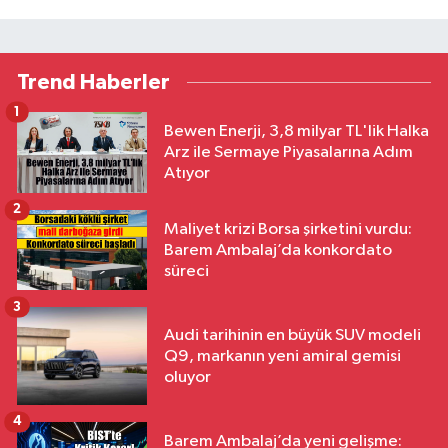
Trend Haberler
1
Bewen Enerji, 3,8 milyar TL'lik Halka
Arz ile Sermaye Piyasalarına Adım
Atıyor
2
Maliyet krizi Borsa şirketini vurdu:
Barem Ambalaj’da konkordato
süreci
3
Audi tarihinin en büyük SUV modeli
Q9, markanın yeni amiral gemisi
oluyor
4
Barem Ambalaj’da yeni gelişme: