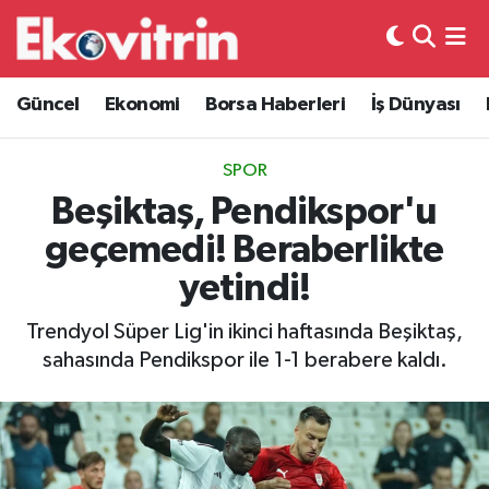
Güncel
Hava Durumu
Güncel
Ekonomi
Borsa Haberleri
İş Dünyası
Ekonomi
Trafik Durumu
SPOR
Borsa Haberleri
Süper Lig Puan Durumu ve Fikstür
Beşiktaş, Pendikspor'u
geçemedi! Beraberlikte
İş Dünyası
Tüm Manşetler
yetindi!
Lojistik
Son Dakika Haberleri
Trendyol Süper Lig'in ikinci haftasında Beşiktaş,
sahasında Pendikspor ile 1-1 berabere kaldı.
Otovitrin
Haber Arşivi
Asayiş
Magazin