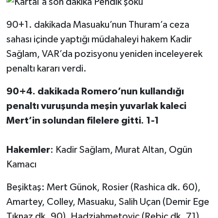
90+1. dakikada Masuaku’nun Thuram’a ceza
sahası içinde yaptığı müdahaleyi hakem Kadir
Sağlam, VAR’da pozisyonu yeniden inceleyerek
penaltı kararı verdi.
90+4. dakikada Romero’nun kullandığı
penaltı vuruşunda meşin yuvarlak kaleci
Mert’in solundan filelere gitti. 1-1
Hakemler
: Kadir Sağlam, Murat Altan, Ogün
Kamacı
Beşiktaş: Mert Günok, Rosier (Rashica dk. 60),
Amartey, Colley, Masuaku, Salih Uçan (Demir Ege
Tıknaz dk. 90), Hadziahmetovic (Rebic dk. 71),