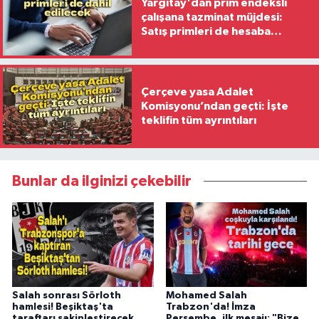
Yargıtay'dan prim endeksli
çalışana tazminat müjdesi:
Satış primleri de hesaba
katılacak
Çerçeve yasa Adalet
Komisyonu’ndan geçti: İşte
teklifin tüm ayrıntıları
Bunlar da ilginizi çekebilir
Salah sonrası Sörloth
Mohamed Salah
hamlesi! Beşiktaş'ta
Trabzon'da! İmza
taraftarı sakinleştirecek
Perşembe, ilk mesajı: "Bize