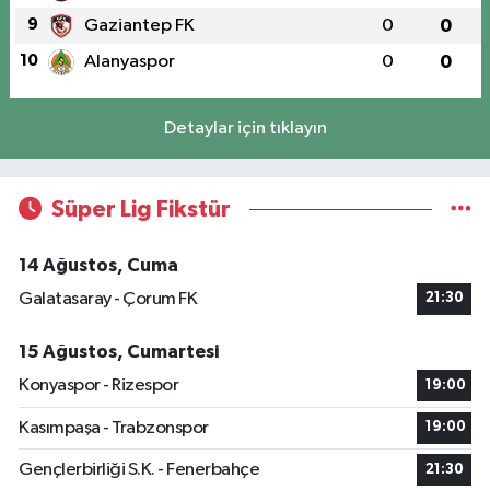
9
Gaziantep FK
0
0
10
Alanyaspor
0
0
Detaylar için tıklayın
Süper Lig Fikstür
14 Ağustos, Cuma
Galatasaray - Çorum FK
21:30
15 Ağustos, Cumartesi
Konyaspor - Rizespor
19:00
Kasımpaşa - Trabzonspor
19:00
Gençlerbirliği S.K. - Fenerbahçe
21:30