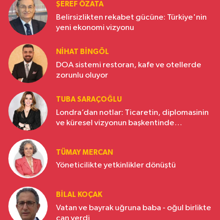
ŞEREF ÖZATA
Belirsizlikten rekabet gücüne: Türkiye'nin
yeni ekonomi vizyonu
NIHAT BINGÖL
DOA sistemi restoran, kafe ve otellerde
zorunlu oluyor
TUBA SARAÇOĞLU
Londra’dan notlar: Ticaretin, diplomasinin
ve küresel vizyonun başkentinde
Türkiye’nin yükselen gücü
TÜMAY MERCAN
Yöneticilikte yetkinlikler dönüştü
BILAL KOÇAK
Vatan ve bayrak uğruna baba - oğul birlikte
can verdi