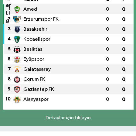
1
Amed
0
0
2
Erzurumspor FK
0
0
3
Başakşehir
0
0
4
Kocaelispor
0
0
5
Beşiktaş
0
0
6
Eyüpspor
0
0
7
Galatasaray
0
0
8
Çorum FK
0
0
9
Gaziantep FK
0
0
10
Alanyaspor
0
0
Detaylar için tıklayın