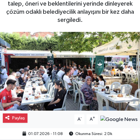
talep, öneri ve beklentilerini yerinde dinleyerek
Gayrimenkul
çözüm odaklı belediyecilik anlayışını bir kez daha
sergiledi.
Spor
Eğitim
Paylaş
-
+
A
A
01.07.2026 - 11:08
Okunma Süresi: 2 Dk