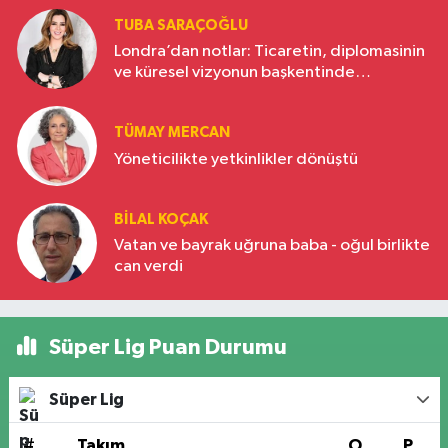
TUBA SARAÇOĞLU
Londra’dan notlar: Ticaretin, diplomasinin
ve küresel vizyonun başkentinde
Türkiye’nin yükselen gücü
TÜMAY MERCAN
Yöneticilikte yetkinlikler dönüştü
BILAL KOÇAK
Vatan ve bayrak uğruna baba - oğul birlikte
can verdi
Süper Lig Puan Durumu
Süper Lig
#
Takım
O
P