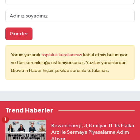
Gönder
Yorum yazarak
topluluk kurallarımızı
kabul etmiş bulunuyor
ve tüm sorumluluğu üstleniyorsunuz. Yazılan yorumlardan
Ekovitrin Haber hiçbir şekilde sorumlu tutulamaz.
Trend Haberler
1
Bewen Enerji, 3,8 milyar TL'lik Halka
Arz ile Sermaye Piyasalarına Adım
Atıyor