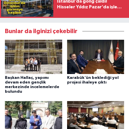
İstanbul’da gong çaldı!
Hisseler Yıldız Pazar’da işlem
görmeye başladı
Bunlar da ilginizi çekebilir
Başkan Hallaç, yapımı
Karabük'ün beklediği yol
devam eden gençlik
projesi ihaleye çıktı
merkezinde incelemelerde
bulundu