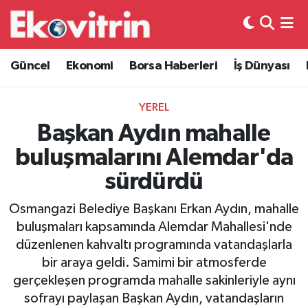
Güncel
Hava Durumu
Güncel
Ekonomi
Borsa Haberleri
İş Dünyası
Ekonomi
Trafik Durumu
YEREL
Borsa Haberleri
Süper Lig Puan Durumu ve Fikstür
Başkan Aydın mahalle
buluşmalarını Alemdar'da
İş Dünyası
Tüm Manşetler
sürdürdü
Lojistik
Son Dakika Haberleri
Osmangazi Belediye Başkanı Erkan Aydın, mahalle
buluşmaları kapsamında Alemdar Mahallesi'nde
Otovitrin
Haber Arşivi
düzenlenen kahvaltı programında vatandaşlarla
bir araya geldi. Samimi bir atmosferde
Asayiş
gerçekleşen programda mahalle sakinleriyle aynı
sofrayı paylaşan Başkan Aydın, vatandaşların
Magazin