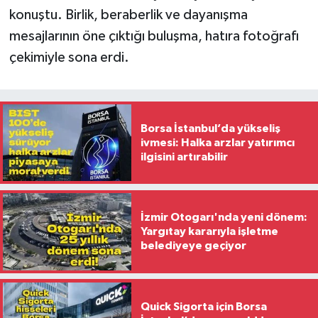
konuştu. Birlik, beraberlik ve dayanışma
mesajlarının öne çıktığı buluşma, hatıra fotoğrafı
çekimiyle sona erdi.
Borsa İstanbul’da yükseliş
ivmesi: Halka arzlar yatırımcı
ilgisini artırabilir
İzmir Otogarı'nda yeni dönem:
Yargıtay kararıyla işletme
belediyeye geçiyor
Quick Sigorta için Borsa