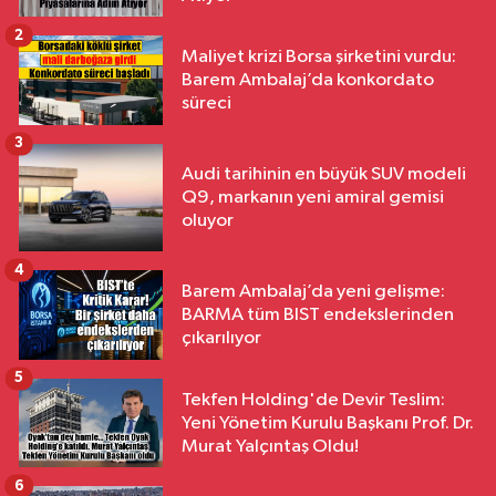
2
Maliyet krizi Borsa şirketini vurdu:
Barem Ambalaj’da konkordato
süreci
3
Audi tarihinin en büyük SUV modeli
Q9, markanın yeni amiral gemisi
oluyor
4
Barem Ambalaj’da yeni gelişme:
BARMA tüm BIST endekslerinden
çıkarılıyor
5
Tekfen Holding'de Devir Teslim:
Yeni Yönetim Kurulu Başkanı Prof. Dr.
Murat Yalçıntaş Oldu!
6