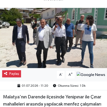
Gayrimenkul
Spor
Eğitim
Paylaş
-
+
A
A
01.07.2026 - 11:20
Okunma Süresi: 1 Dk
Malatya'nın Darende ilçesinde Yenipınar ile Çınar
mahalleleri arasında yapılacak menfez çalışmaları