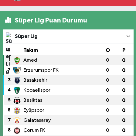
Süper Lig Puan Durumu
Süper Lig
#
Takım
O
P
1
Amed
0
0
2
Erzurumspor FK
0
0
3
Başakşehir
0
0
4
Kocaelispor
0
0
5
Beşiktaş
0
0
6
Eyüpspor
0
0
7
Galatasaray
0
0
8
Çorum FK
0
0