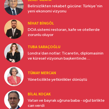
Belirsizlikten rekabet gücüne: Türkiye'nin
yeni ekonomi vizyonu
NIHAT BINGÖL
DOA sistemi restoran, kafe ve otellerde
zorunlu oluyor
TUBA SARAÇOĞLU
Londra’dan notlar: Ticaretin, diplomasinin
ve küresel vizyonun başkentinde
Türkiye’nin yükselen gücü
TÜMAY MERCAN
Yöneticilikte yetkinlikler dönüştü
BILAL KOÇAK
Vatan ve bayrak uğruna baba - oğul birlikte
can verdi