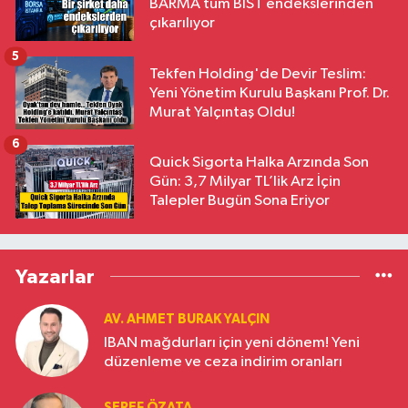
BARMA tüm BIST endekslerinden
çıkarılıyor
5
Tekfen Holding'de Devir Teslim:
Yeni Yönetim Kurulu Başkanı Prof. Dr.
Murat Yalçıntaş Oldu!
6
Quick Sigorta Halka Arzında Son
Gün: 3,7 Milyar TL’lik Arz İçin
Talepler Bugün Sona Eriyor
Yazarlar
AV. AHMET BURAK YALÇIN
IBAN mağdurları için yeni dönem! Yeni
düzenleme ve ceza indirim oranları
ŞEREF ÖZATA