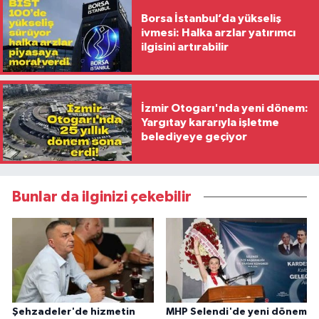
Borsa İstanbul’da yükseliş
ivmesi: Halka arzlar yatırımcı
ilgisini artırabilir
İzmir Otogarı'nda yeni dönem:
Yargıtay kararıyla işletme
belediyeye geçiyor
Bunlar da ilginizi çekebilir
Şehzadeler'de hizmetin
MHP Selendi'de yeni dönem