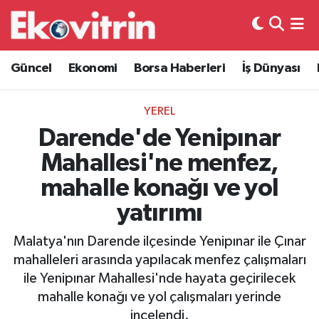
Güncel
Hava Durumu
Güncel
Ekonomi
Borsa Haberleri
İş Dünyası
Ekonomi
Trafik Durumu
YEREL
Borsa Haberleri
Süper Lig Puan Durumu ve Fikstür
Darende'de Yenipınar
Mahallesi'ne menfez,
İş Dünyası
Tüm Manşetler
mahalle konağı ve yol
Lojistik
Son Dakika Haberleri
yatırımı
Otovitrin
Haber Arşivi
Malatya'nın Darende ilçesinde Yenipınar ile Çınar
mahalleleri arasında yapılacak menfez çalışmaları
Asayiş
ile Yenipınar Mahallesi'nde hayata geçirilecek
mahalle konağı ve yol çalışmaları yerinde
Magazin
incelendi.