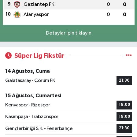
9
Gaziantep FK
0
0
10
Alanyaspor
0
0
Detaylar için tıklayın
Süper Lig Fikstür
14 Ağustos, Cuma
Galatasaray - Çorum FK
21:30
15 Ağustos, Cumartesi
Konyaspor - Rizespor
19:00
Kasımpaşa - Trabzonspor
19:00
Gençlerbirliği S.K. - Fenerbahçe
21:30