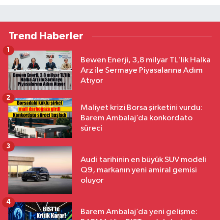
Trend Haberler
1
Bewen Enerji, 3,8 milyar TL'lik Halka
Arz ile Sermaye Piyasalarına Adım
Atıyor
2
Maliyet krizi Borsa şirketini vurdu:
Barem Ambalaj’da konkordato
süreci
3
Audi tarihinin en büyük SUV modeli
Q9, markanın yeni amiral gemisi
oluyor
4
Barem Ambalaj’da yeni gelişme: