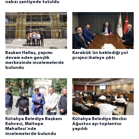
nabzı şantiyede tutuldu
Başkan Hallaç, yapımı
Karabük'ün beklediği yol
devam eden gençlik
projesi ihaleye çıktı
merkezinde incelemelerde
bulundu
Kütahya Belediye Başkanı
Kütahya Belediye Meclisi
Kahveci, Maltepe
Ağustos ayı toplantısı
Mahallesi'nde
yapıldı
incelemelerde bulundu