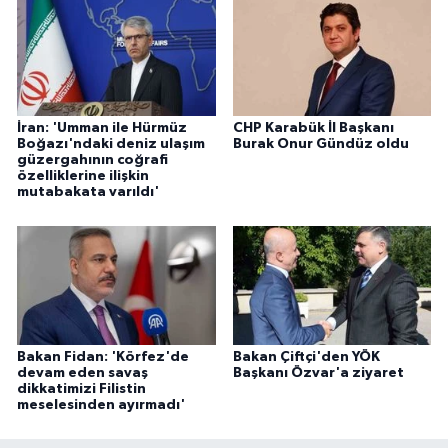
İran: 'Umman ile Hürmüz
CHP Karabük İl Başkanı
Boğazı'ndaki deniz ulaşım
Burak Onur Gündüz oldu
güzergahının coğrafi
özelliklerine ilişkin
mutabakata varıldı'
Bakan Fidan: 'Körfez'de
Bakan Çiftçi'den YÖK
devam eden savaş
Başkanı Özvar'a ziyaret
dikkatimizi Filistin
meselesinden ayırmadı'