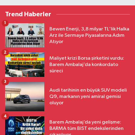
Trend Haberler
1
Bewen Enerji, 3,8 milyar TL'lik Halka
Arz ile Sermaye Piyasalarına Adım
Atıyor
2
Maliyet krizi Borsa şirketini vurdu:
Barem Ambalaj’da konkordato
süreci
3
Audi tarihinin en büyük SUV modeli
Q9, markanın yeni amiral gemisi
oluyor
4
Barem Ambalaj’da yeni gelişme:
BARMA tüm BIST endekslerinden
çıkarılıyor