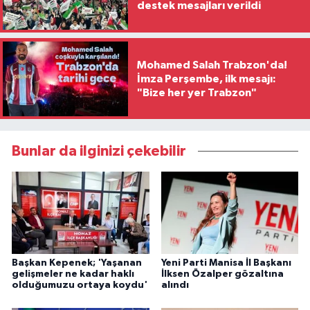
destek mesajları verildi
Mohamed Salah Trabzon'da!
İmza Perşembe, ilk mesajı:
"Bize her yer Trabzon"
Bunlar da ilginizi çekebilir
Başkan Kepenek; 'Yaşanan
Yeni Parti Manisa İl Başkanı
gelişmeler ne kadar haklı
İlksen Özalper gözaltına
olduğumuzu ortaya koydu'
alındı