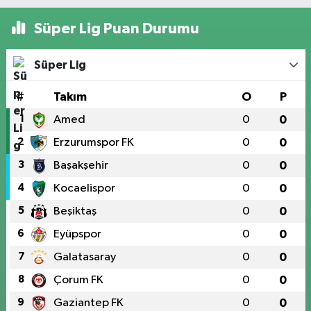
Süper Lig Puan Durumu
Süper Lig
#
Takım
O
P
1
Amed
0
0
2
Erzurumspor FK
0
0
3
Başakşehir
0
0
4
Kocaelispor
0
0
5
Beşiktaş
0
0
6
Eyüpspor
0
0
7
Galatasaray
0
0
8
Çorum FK
0
0
9
Gaziantep FK
0
0