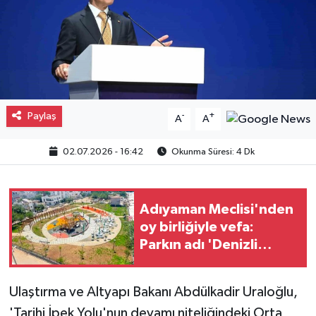
Paylaş
-
+
A
A
02.07.2026 - 16:42
Okunma Süresi: 4 Dk
Adıyaman Meclisi'nden
oy birliğiyle vefa:
Parkın adı 'Denizli
Parkı' oldu
Ulaştırma ve Altyapı Bakanı Abdülkadir Uraloğlu,
'Tarihi İpek Yolu'nun devamı niteliğindeki Orta