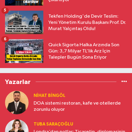
5
Tekfen Holding'de Devir Teslim:
Yeni Yönetim Kurulu Başkanı Prof. Dr.
Murat Yalçıntaş Oldu!
6
Quick Sigorta Halka Arzında Son
Gün: 3,7 Milyar TL’lik Arz İçin
Talepler Bugün Sona Eriyor
Yazarlar
NIHAT BINGÖL
DOA sistemi restoran, kafe ve otellerde
zorunlu oluyor
TUBA SARAÇOĞLU
Londra’dan notlar: Ticaretin, diplomasinin