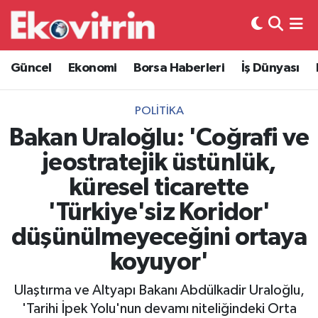
Güncel
Hava Durumu
Güncel
Ekonomi
Borsa Haberleri
İş Dünyası
Ekonomi
Trafik Durumu
POLITIKA
Borsa Haberleri
Süper Lig Puan Durumu ve Fikstür
Bakan Uraloğlu: 'Coğrafi ve
jeostratejik üstünlük,
İş Dünyası
Tüm Manşetler
küresel ticarette
Lojistik
Son Dakika Haberleri
'Türkiye'siz Koridor'
düşünülmeyeceğini ortaya
Otovitrin
Haber Arşivi
koyuyor'
Asayiş
Ulaştırma ve Altyapı Bakanı Abdülkadir Uraloğlu,
Magazin
'Tarihi İpek Yolu'nun devamı niteliğindeki Orta