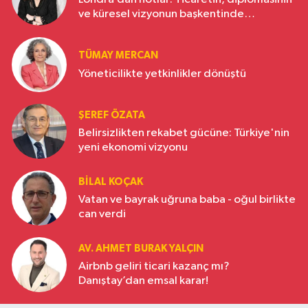
ve küresel vizyonun başkentinde
Türkiye’nin yükselen gücü
TÜMAY MERCAN
Yöneticilikte yetkinlikler dönüştü
ŞEREF ÖZATA
Belirsizlikten rekabet gücüne: Türkiye'nin
yeni ekonomi vizyonu
BILAL KOÇAK
Vatan ve bayrak uğruna baba - oğul birlikte
can verdi
AV. AHMET BURAK YALÇIN
Airbnb geliri ticari kazanç mı?
Danıştay’dan emsal karar!