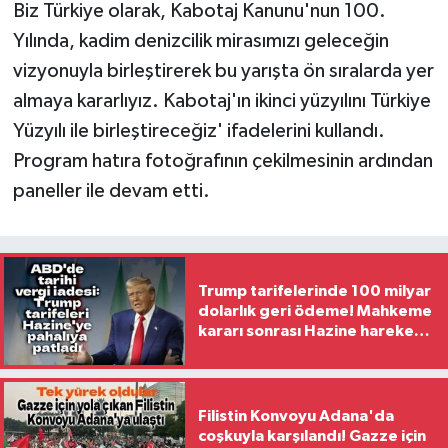
Biz Türkiye olarak, Kabotaj Kanunu'nun 100.
Yılında, kadim denizcilik mirasımızı geleceğin
vizyonuyla birleştirerek bu yarışta ön sıralarda yer
almaya kararlıyız. Kabotaj'ın ikinci yüzyılını Türkiye
Yüzyılı ile birleştireceğiz' ifadelerini kullandı.
Program hatıra fotoğrafının çekilmesinin ardından
paneller ile devam etti.
Trump tarifelerinde 100 milyar
dolarlık geri ödeme! Mahkeme
kararı sonrası Hazine harekete
geçti
Filistin Konvoyu Adana'da
coşkuyla karşılandı! Gazze için