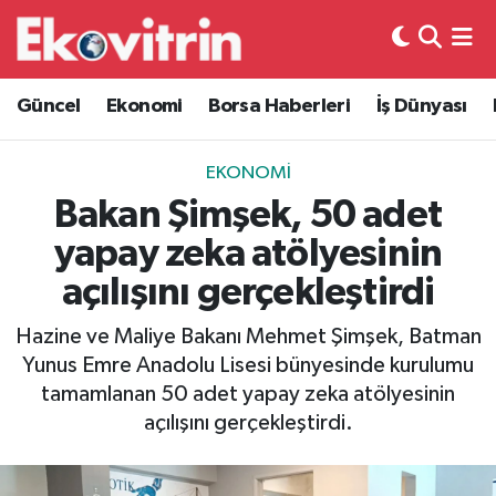
Güncel
Hava Durumu
Güncel
Ekonomi
Borsa Haberleri
İş Dünyası
Ekonomi
Trafik Durumu
EKONOMI
Borsa Haberleri
Süper Lig Puan Durumu ve Fikstür
Bakan Şimşek, 50 adet
yapay zeka atölyesinin
İş Dünyası
Tüm Manşetler
açılışını gerçekleştirdi
Lojistik
Son Dakika Haberleri
Hazine ve Maliye Bakanı Mehmet Şimşek, Batman
Yunus Emre Anadolu Lisesi bünyesinde kurulumu
Otovitrin
Haber Arşivi
tamamlanan 50 adet yapay zeka atölyesinin
açılışını gerçekleştirdi.
Asayiş
Magazin