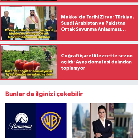
Mekke'de Tarihi Zirve: Türkiye,
Suudi Arabistan ve Pakistan
Ortak Savunma Anlaşması
İmzaladı
Coğrafi işaretli lezzette sezon
açıldı: Ayaş domatesi dalından
toplanıyor
Bunlar da ilginizi çekebilir