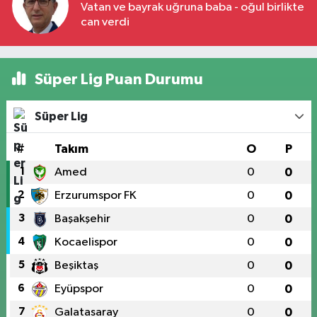
Vatan ve bayrak uğruna baba - oğul birlikte
can verdi
Süper Lig Puan Durumu
Süper Lig
#
Takım
O
P
1
Amed
0
0
2
Erzurumspor FK
0
0
3
Başakşehir
0
0
4
Kocaelispor
0
0
5
Beşiktaş
0
0
6
Eyüpspor
0
0
7
Galatasaray
0
0