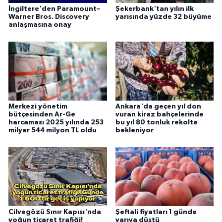
İngiltere'den Paramount–
Şekerbank'tan yılın ilk
Warner Bros. Discovery
yarısında yüzde 32 büyüme
anlaşmasına onay
Merkezi yönetim
Ankara'da geçen yıl don
bütçesinden Ar-Ge
vuran kiraz bahçelerinde
harcaması 2025 yılında 253
bu yıl 80 tonluk rekolte
milyar 544 milyon TL oldu
bekleniyor
Cilvegözü Sınır Kapısı'nda
Şeftali fiyatları 1 günde
yoğun ticaret trafiği!
yarıya düştü