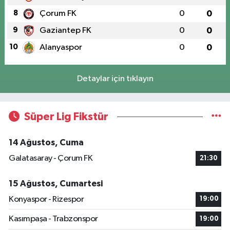
8
Çorum FK
0
0
9
Gaziantep FK
0
0
10
Alanyaspor
0
0
Detaylar için tıklayın
Süper Lig Fikstür
14 Ağustos, Cuma
Galatasaray - Çorum FK
21:30
15 Ağustos, Cumartesi
Konyaspor - Rizespor
19:00
Kasımpaşa - Trabzonspor
19:00