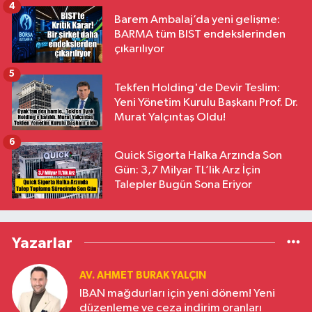
4
Barem Ambalaj’da yeni gelişme:
BARMA tüm BIST endekslerinden
çıkarılıyor
5
Tekfen Holding'de Devir Teslim:
Yeni Yönetim Kurulu Başkanı Prof. Dr.
Murat Yalçıntaş Oldu!
6
Quick Sigorta Halka Arzında Son
Gün: 3,7 Milyar TL’lik Arz İçin
Talepler Bugün Sona Eriyor
Yazarlar
AV. AHMET BURAK YALÇIN
IBAN mağdurları için yeni dönem! Yeni
düzenleme ve ceza indirim oranları