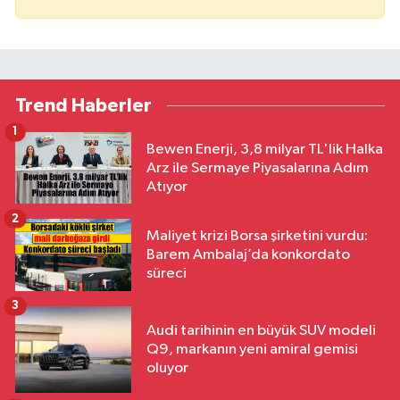
Trend Haberler
1
Bewen Enerji, 3,8 milyar TL'lik Halka
Arz ile Sermaye Piyasalarına Adım
Atıyor
2
Maliyet krizi Borsa şirketini vurdu:
Barem Ambalaj’da konkordato
süreci
3
Audi tarihinin en büyük SUV modeli
Q9, markanın yeni amiral gemisi
oluyor