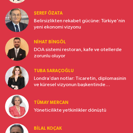
ŞEREF ÖZATA
Belirsizlikten rekabet gücüne: Türkiye'nin
yeni ekonomi vizyonu
NIHAT BINGÖL
DOA sistemi restoran, kafe ve otellerde
zorunlu oluyor
TUBA SARAÇOĞLU
Londra’dan notlar: Ticaretin, diplomasinin
ve küresel vizyonun başkentinde
Türkiye’nin yükselen gücü
TÜMAY MERCAN
Yöneticilikte yetkinlikler dönüştü
BILAL KOÇAK