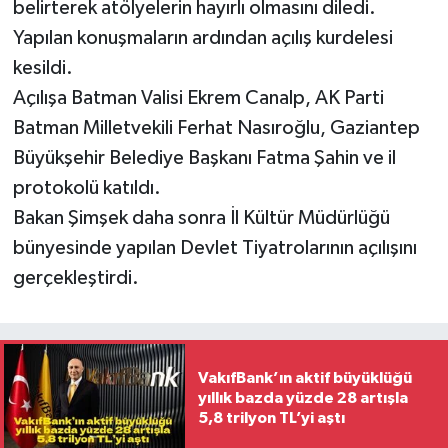
belirterek atölyelerin hayırlı olmasını diledi.
Yapılan konuşmaların ardından açılış kurdelesi
kesildi.
Açılışa Batman Valisi Ekrem Canalp, AK Parti
Batman Milletvekili Ferhat Nasıroğlu, Gaziantep
Büyükşehir Belediye Başkanı Fatma Şahin ve il
protokolü katıldı.
Bakan Şimşek daha sonra İl Kültür Müdürlüğü
bünyesinde yapılan Devlet Tiyatrolarının açılışını
gerçekleştirdi.
VakıfBank’ın aktif büyüklüğü
yıllık bazda yüzde 28 artışla
5,8 trilyon TL’yi aştı