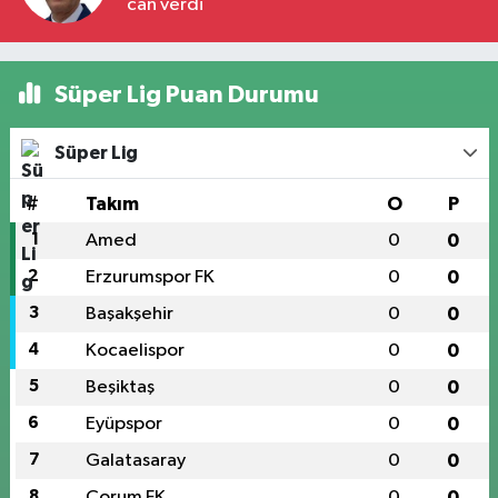
can verdi
Süper Lig Puan Durumu
Süper Lig
#
Takım
O
P
1
Amed
0
0
2
Erzurumspor FK
0
0
3
Başakşehir
0
0
4
Kocaelispor
0
0
5
Beşiktaş
0
0
6
Eyüpspor
0
0
7
Galatasaray
0
0
8
Çorum FK
0
0