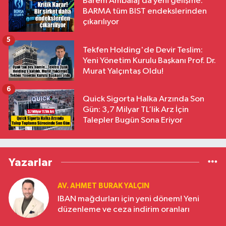
Barem Ambalaj’da yeni gelişme:
BARMA tüm BIST endekslerinden
çıkarılıyor
5
Tekfen Holding'de Devir Teslim:
Yeni Yönetim Kurulu Başkanı Prof. Dr.
Murat Yalçıntaş Oldu!
6
Quick Sigorta Halka Arzında Son
Gün: 3,7 Milyar TL’lik Arz İçin
Talepler Bugün Sona Eriyor
Yazarlar
AV. AHMET BURAK YALÇIN
IBAN mağdurları için yeni dönem! Yeni
düzenleme ve ceza indirim oranları