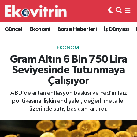
Güncel
Hava Durumu
Güncel
Ekonomi
Borsa Haberleri
İş Dünyası
Ekonomi
Trafik Durumu
EKONOMI
Borsa Haberleri
Süper Lig Puan Durumu ve Fikstür
Gram Altın 6 Bin 750 Lira
Seviyesinde Tutunmaya
İş Dünyası
Tüm Manşetler
Çalışıyor
Lojistik
Son Dakika Haberleri
ABD’de artan enflasyon baskısı ve Fed’in faiz
politikasına ilişkin endişeler, değerli metaller
Otovitrin
Haber Arşivi
üzerinde satış baskısını artırdı.
Asayiş
Magazin