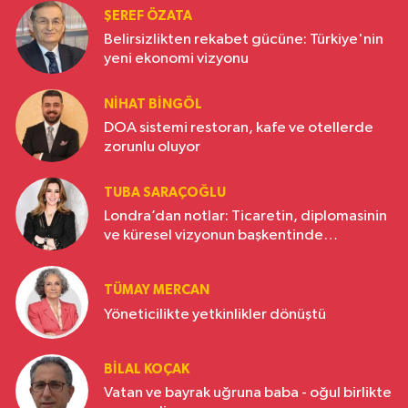
ŞEREF ÖZATA
Belirsizlikten rekabet gücüne: Türkiye'nin
yeni ekonomi vizyonu
NIHAT BINGÖL
DOA sistemi restoran, kafe ve otellerde
zorunlu oluyor
TUBA SARAÇOĞLU
Londra’dan notlar: Ticaretin, diplomasinin
ve küresel vizyonun başkentinde
Türkiye’nin yükselen gücü
TÜMAY MERCAN
Yöneticilikte yetkinlikler dönüştü
BILAL KOÇAK
Vatan ve bayrak uğruna baba - oğul birlikte