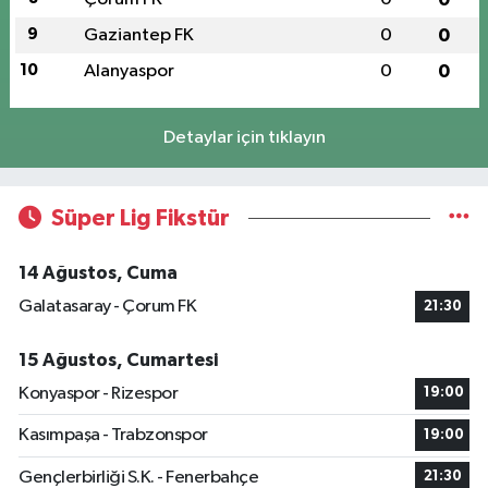
9
Gaziantep FK
0
0
10
Alanyaspor
0
0
Detaylar için tıklayın
Süper Lig Fikstür
14 Ağustos, Cuma
Galatasaray - Çorum FK
21:30
15 Ağustos, Cumartesi
Konyaspor - Rizespor
19:00
Kasımpaşa - Trabzonspor
19:00
Gençlerbirliği S.K. - Fenerbahçe
21:30