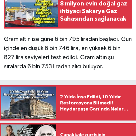
8 milyon evin doğal gaz
ihtiyacı Sakarya Gaz
Sahasından sağlanacak
Gram altın ise güne 6 bin 795 liradan başladı. Gün
içinde en düşük 6 bin 746 lira, en yüksek 6 bin
827 lira seviyeleri test edildi. Gram altın şu
sıralarda 6 bin 753 liradan alıcı buluyor.
2 Yılda İnşa Edildi, 10 Yıldır
Restorasyonu Bitmedi!
Haydarpaşa Garı'nda Neler
Yaşanıyor?
Çanakkale gazisinin