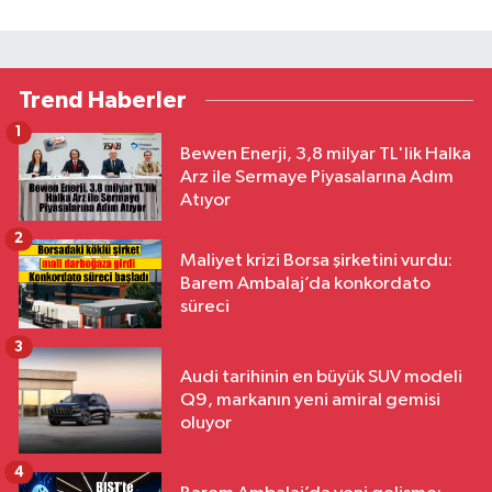
Trend Haberler
1
Bewen Enerji, 3,8 milyar TL'lik Halka
Arz ile Sermaye Piyasalarına Adım
Atıyor
2
Maliyet krizi Borsa şirketini vurdu:
Barem Ambalaj’da konkordato
süreci
3
Audi tarihinin en büyük SUV modeli
Q9, markanın yeni amiral gemisi
oluyor
4