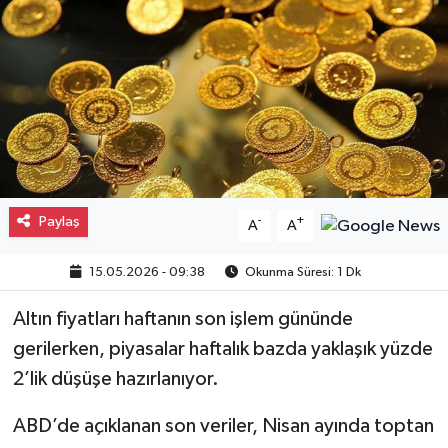
Gayrimenkul
Spor
Eğitim
Paylaş
-
+
A
A
15.05.2026 - 09:38
Okunma Süresi: 1 Dk
Altın fiyatları haftanın son işlem gününde
gerilerken, piyasalar haftalık bazda yaklaşık yüzde
2’lik düşüşe hazırlanıyor.
ABD’de açıklanan son veriler, Nisan ayında toptan