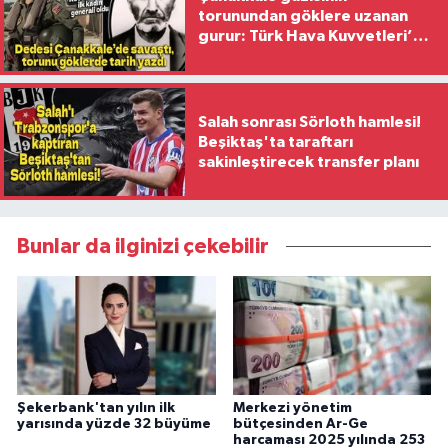
torunundan göklere uzanan
gurur: Türk Hava Kuvvetleri’nin
ilk kadın generali oldu
Salah sonrası Sörloth hamlesi!
Beşiktaş'ta taraftarı
sakinleştirecek transfer planı
Bunlar da ilginizi çekebilir
Şekerbank'tan yılın ilk
Merkezi yönetim
yarısında yüzde 32 büyüme
bütçesinden Ar-Ge
harcaması 2025 yılında 253