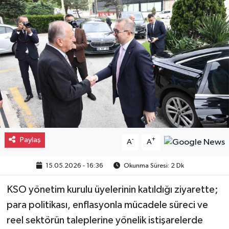
Gayrimenkul
Spor
Eğitim
Paylaş
-
+
A
A
15.05.2026 - 16:36
Okunma Süresi: 2 Dk
KSO yönetim kurulu üyelerinin katıldığı ziyarette;
para politikası, enflasyonla mücadele süreci ve
reel sektörün taleplerine yönelik istişarelerde