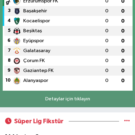
2
Erzurumspor FK
0
0
3
Başakşehir
0
0
4
Kocaelispor
0
0
5
Beşiktaş
0
0
6
Eyüpspor
0
0
7
Galatasaray
0
0
8
Çorum FK
0
0
9
Gaziantep FK
0
0
10
Alanyaspor
0
0
Detaylar için tıklayın
Süper Lig Fikstür