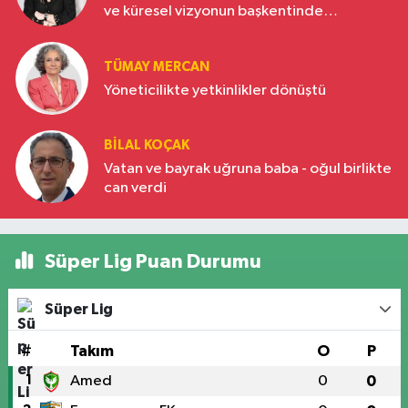
ve küresel vizyonun başkentinde
Türkiye’nin yükselen gücü
TÜMAY MERCAN
Yöneticilikte yetkinlikler dönüştü
BILAL KOÇAK
Vatan ve bayrak uğruna baba - oğul birlikte
can verdi
Süper Lig Puan Durumu
Süper Lig
#
Takım
O
P
1
Amed
0
0