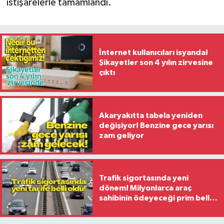
istişarelerle tamamlandı.
İnternet kullanıcıları isyanda!
Şikayetler son 4 yılın zirvesine
çıktı
Akaryakıtta tabela yeniden
değişiyor! Benzine gece yarısı
zam geliyor
Trafik sigortasında yeni
dönem! Milyonlarca araç
sahibinin ödeyeceği prim belli
oldu