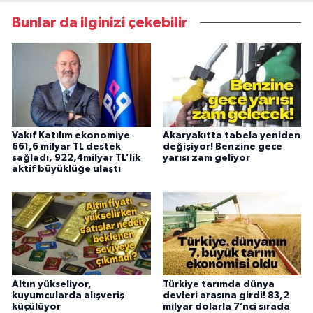
Bunlar da ilginizi çekebilir
Vakıf Katılım ekonomiye
Akaryakıtta tabela yeniden
661,6 milyar TL destek
değişiyor! Benzine gece
sağladı, 922,4milyar TL’lik
yarısı zam geliyor
aktif büyüklüğe ulaştı
Altın yükseliyor,
Türkiye tarımda dünya
kuyumcularda alışveriş
devleri arasına girdi! 83,2
küçülüyor
milyar dolarla 7’nci sırada