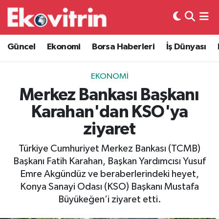
Güncel
Hava Durumu
Güncel
Ekonomi
Borsa Haberleri
İş Dünyası
Ekonomi
Trafik Durumu
EKONOMI
Borsa Haberleri
Süper Lig Puan Durumu ve Fikstür
Merkez Bankası Başkanı
Karahan'dan KSO'ya
İş Dünyası
Tüm Manşetler
ziyaret
Lojistik
Son Dakika Haberleri
Türkiye Cumhuriyet Merkez Bankası (TCMB)
Başkanı Fatih Karahan, Başkan Yardımcısı Yusuf
Otovitrin
Haber Arşivi
Emre Akgündüz ve beraberlerindeki heyet,
Konya Sanayi Odası (KSO) Başkanı Mustafa
Asayiş
Büyükeğen’i ziyaret etti.
Magazin