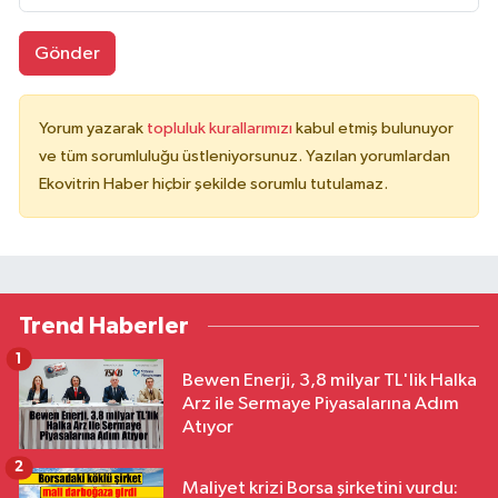
Gönder
Yorum yazarak
topluluk kurallarımızı
kabul etmiş bulunuyor
ve tüm sorumluluğu üstleniyorsunuz. Yazılan yorumlardan
Ekovitrin Haber hiçbir şekilde sorumlu tutulamaz.
Trend Haberler
1
Bewen Enerji, 3,8 milyar TL'lik Halka
Arz ile Sermaye Piyasalarına Adım
Atıyor
2
Maliyet krizi Borsa şirketini vurdu: