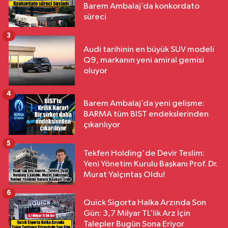
Barem Ambalaj’da konkordato
süreci
3
Audi tarihinin en büyük SUV modeli
Q9, markanın yeni amiral gemisi
oluyor
4
Barem Ambalaj’da yeni gelişme:
BARMA tüm BIST endekslerinden
çıkarılıyor
5
Tekfen Holding'de Devir Teslim:
Yeni Yönetim Kurulu Başkanı Prof. Dr.
Murat Yalçıntaş Oldu!
6
Quick Sigorta Halka Arzında Son
Gün: 3,7 Milyar TL’lik Arz İçin
Talepler Bugün Sona Eriyor