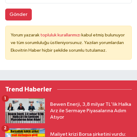
Gönder
Yorum yazarak
topluluk kurallarımızı
kabul etmiş bulunuyor
ve tüm sorumluluğu üstleniyorsunuz. Yazılan yorumlardan
Ekovitrin Haber hiçbir şekilde sorumlu tutulamaz.
Trend Haberler
1
Bewen Enerji, 3,8 milyar TL'lik Halka
Arz ile Sermaye Piyasalarına Adım
Atıyor
2
Maliyet krizi Borsa şirketini vurdu: