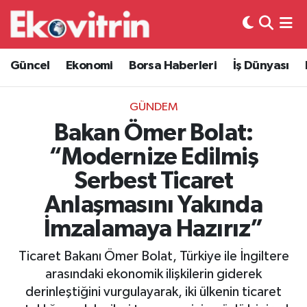
Güncel
Hava Durumu
Güncel
Ekonomi
Borsa Haberleri
İş Dünyası
Ekonomi
Trafik Durumu
GÜNDEM
Borsa Haberleri
Süper Lig Puan Durumu ve Fikstür
Bakan Ömer Bolat:
“Modernize Edilmiş
İş Dünyası
Tüm Manşetler
Serbest Ticaret
Lojistik
Son Dakika Haberleri
Anlaşmasını Yakında
İmzalamaya Hazırız”
Otovitrin
Haber Arşivi
Ticaret Bakanı Ömer Bolat, Türkiye ile İngiltere
Asayiş
arasındaki ekonomik ilişkilerin giderek
derinleştiğini vurgulayarak, iki ülkenin ticaret
Magazin