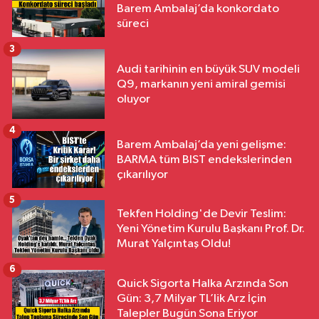
Barem Ambalaj’da konkordato
süreci
3
Audi tarihinin en büyük SUV modeli
Q9, markanın yeni amiral gemisi
oluyor
4
Barem Ambalaj’da yeni gelişme:
BARMA tüm BIST endekslerinden
çıkarılıyor
5
Tekfen Holding'de Devir Teslim:
Yeni Yönetim Kurulu Başkanı Prof. Dr.
Murat Yalçıntaş Oldu!
6
Quick Sigorta Halka Arzında Son
Gün: 3,7 Milyar TL’lik Arz İçin
Talepler Bugün Sona Eriyor