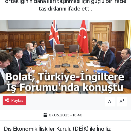
ortaklığının daha ileri taşınması için güçlü bir irade
taşıdıklarını ifade etti.
Gayrimenkul
Spor
Eğitim
Paylaş
-
+
A
A
07.05.2025 - 16:40
Dış Ekonomik İlişkiler Kurulu (DEİK) ile İngiliz