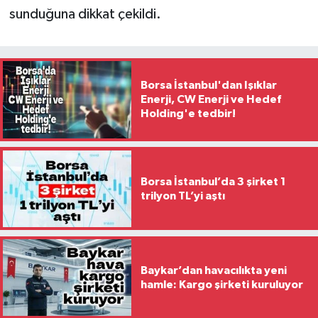
sunduğuna dikkat çekildi.
Borsa İstanbul'dan Işıklar
Enerji, CW Enerji ve Hedef
Holding'e tedbir!
Borsa İstanbul’da 3 şirket 1
trilyon TL’yi aştı
Baykar’dan havacılıkta yeni
hamle: Kargo şirketi kuruluyor