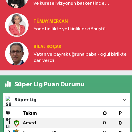
ve küresel vizyonun başkentinde
Türkiye’nin yükselen gücü
TÜMAY MERCAN
Yöneticilikte yetkinlikler dönüştü
BILAL KOÇAK
Vatan ve bayrak uğruna baba - oğul birlikte
can verdi
Süper Lig Puan Durumu
Süper Lig
#
Takım
O
P
1
Amed
0
0