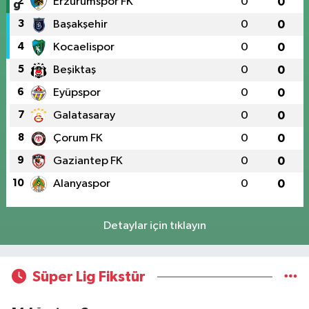
2
Erzurumspor FK
0
0
3
Başakşehir
0
0
4
Kocaelispor
0
0
5
Beşiktaş
0
0
6
Eyüpspor
0
0
7
Galatasaray
0
0
8
Çorum FK
0
0
9
Gaziantep FK
0
0
10
Alanyaspor
0
0
Detaylar için tıklayın
Süper Lig Fikstür