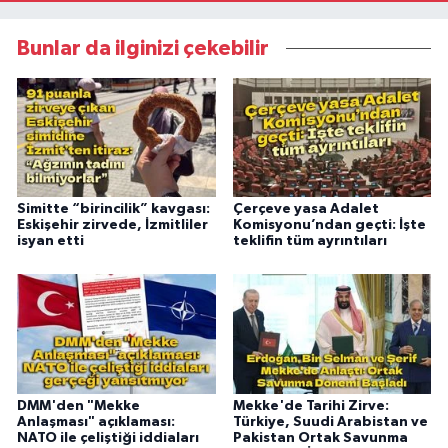
Bunlar da ilginizi çekebilir
Simitte “birincilik” kavgası:
Çerçeve yasa Adalet
Eskişehir zirvede, İzmitliler
Komisyonu’ndan geçti: İşte
isyan etti
teklifin tüm ayrıntıları
DMM'den "Mekke
Mekke'de Tarihi Zirve:
Anlaşması" açıklaması:
Türkiye, Suudi Arabistan ve
NATO ile çeliştiği iddiaları
Pakistan Ortak Savunma