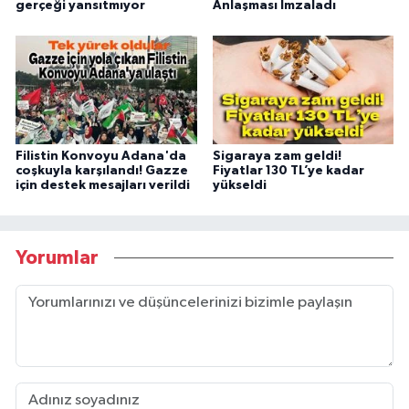
gerçeği yansıtmıyor
Anlaşması İmzaladı
Filistin Konvoyu Adana'da
Sigaraya zam geldi!
coşkuyla karşılandı! Gazze
Fiyatlar 130 TL’ye kadar
için destek mesajları verildi
yükseldi
Yorumlar