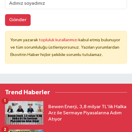
Gönder
Yorum yazarak
topluluk kurallarımızı
kabul etmiş bulunuyor
ve tüm sorumluluğu üstleniyorsunuz. Yazılan yorumlardan
Ekovitrin Haber hiçbir şekilde sorumlu tutulamaz.
Trend Haberler
1
Bewen Enerji, 3,8 milyar TL'lik Halka
Arz ile Sermaye Piyasalarına Adım
Atıyor
2