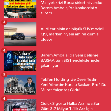
Maliyet krizi Borsa şirketini vurdu:
Barem Ambalaj’da konkordato
süreci
3
Audi tarihinin en büyük SUV modeli
Q9, markanın yeni amiral gemisi
oluyor
4
Barem Ambalaj’da yeni gelişme:
BARMA tüm BIST endekslerinden
çıkarılıyor
5
Tekfen Holding'de Devir Teslim:
Yeni Yönetim Kurulu Başkanı Prof. Dr.
Murat Yalçıntaş Oldu!
6
Quick Sigorta Halka Arzında Son
Gün: 3,7 Milyar TL’lik Arz İçin