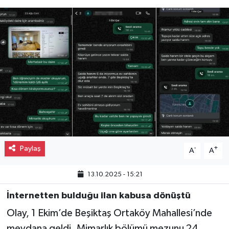
Gayrimenkul
Spor
Eğitim
Paylaş
-
+
A
A
13.10.2025 - 15:21
İnternetten bulduğu ilan kabusa dönüştü
Olay, 1 Ekim’de Beşiktaş Ortaköy Mahallesi’nde
meydana geldi. Mimarlık bölümü mezunu 24