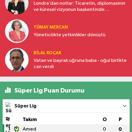
Londra’dan notlar: Ticaretin, diplomasinin
ve küresel vizyonun başkentinde
Türkiye’nin yükselen gücü
TÜMAY MERCAN
Yöneticilikte yetkinlikler dönüştü
BILAL KOÇAK
Vatan ve bayrak uğruna baba - oğul birlikte
can verdi
Süper Lig Puan Durumu
Süper Lig
#
Takım
O
P
1
Amed
0
0