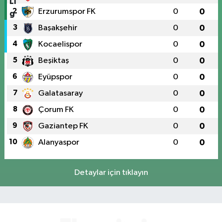
2
Erzurumspor FK
0
0
3
Başakşehir
0
0
4
Kocaelispor
0
0
5
Beşiktaş
0
0
6
Eyüpspor
0
0
7
Galatasaray
0
0
8
Çorum FK
0
0
9
Gaziantep FK
0
0
10
Alanyaspor
0
0
Detaylar için tıklayın