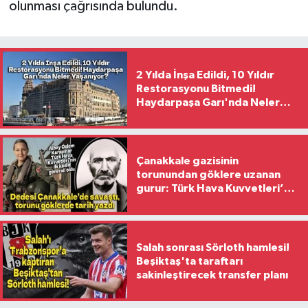
olunması çağrısında bulundu.
2 Yılda İnşa Edildi, 10 Yıldır
Restorasyonu Bitmedi!
Haydarpaşa Garı'nda Neler
Yaşanıyor?
Çanakkale gazisinin
torunundan göklere uzanan
gurur: Türk Hava Kuvvetleri’nin
ilk kadın generali oldu
Salah sonrası Sörloth hamlesi!
Beşiktaş'ta taraftarı
sakinleştirecek transfer planı