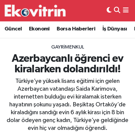
Güncel
Hava Durumu
Güncel
Ekonomi
Borsa Haberleri
İş Dünyası
Ekonomi
Trafik Durumu
GAYRIMENKUL
Borsa Haberleri
Süper Lig Puan Durumu ve Fikstür
Azerbaycanlı öğrenci ev
kiralarken dolandırıldı!
İş Dünyası
Tüm Manşetler
Türkiye’ye yüksek lisans eğitimi için gelen
Lojistik
Son Dakika Haberleri
Azerbaycan vatandaşı Saida Karimova,
internetten bulduğu evi kiralamak isterken
Otovitrin
Haber Arşivi
hayatının şokunu yaşadı. Beşiktaş Ortaköy’de
kiraladığını sandığı evin 6 aylık kirası için 8 bin
Asayiş
dolar ödeyen genç kadın, Türkiye’ye geldiğinde
evin hiç var olmadığını öğrendi.
Magazin