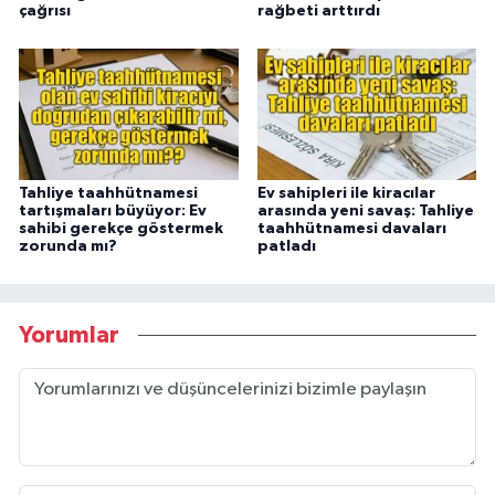
çağrısı
rağbeti arttırdı
Tahliye taahhütnamesi
Ev sahipleri ile kiracılar
tartışmaları büyüyor: Ev
arasında yeni savaş: Tahliye
sahibi gerekçe göstermek
taahhütnamesi davaları
zorunda mı?
patladı
Yorumlar