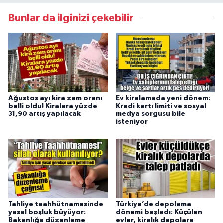
Bunlar da ilginizi çekebilir
Ağustos ayı kira zam oranı
Ev kiralamada yeni dönem:
belli oldu! Kiralara yüzde
Kredi kartı limiti ve sosyal
31,90 artış yapılacak
medya sorgusu bile
isteniyor
Tahliye taahhütnamesinde
Türkiye’de depolama
yasal boşluk büyüyor:
dönemi başladı: Küçülen
Bakanlığa düzenleme
evler, kiralık depolara