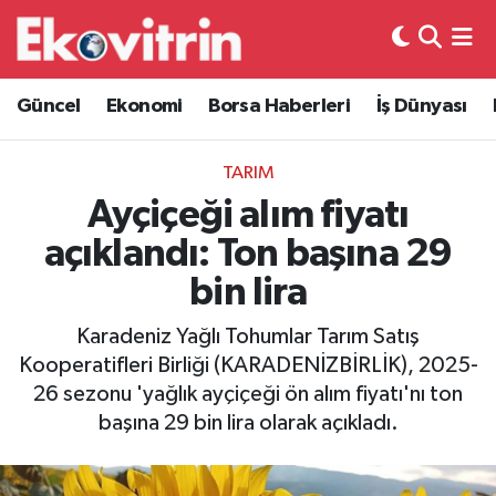
Güncel
Hava Durumu
Güncel
Ekonomi
Borsa Haberleri
İş Dünyası
Ekonomi
Trafik Durumu
TARIM
Borsa Haberleri
Süper Lig Puan Durumu ve Fikstür
Ayçiçeği alım fiyatı
açıklandı: Ton başına 29
İş Dünyası
Tüm Manşetler
bin lira
Lojistik
Son Dakika Haberleri
Karadeniz Yağlı Tohumlar Tarım Satış
Kooperatifleri Birliği (KARADENİZBİRLİK), 2025-
Otovitrin
Haber Arşivi
26 sezonu 'yağlık ayçiçeği ön alım fiyatı'nı ton
başına 29 bin lira olarak açıkladı.
Asayiş
Magazin