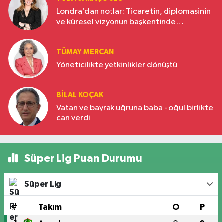
Londra’dan notlar: Ticaretin, diplomasinin
ve küresel vizyonun başkentinde
Türkiye’nin yükselen gücü
TÜMAY MERCAN
Yöneticilikte yetkinlikler dönüştü
BILAL KOÇAK
Vatan ve bayrak uğruna baba - oğul birlikte
can verdi
Süper Lig Puan Durumu
Süper Lig
#
Takım
O
P