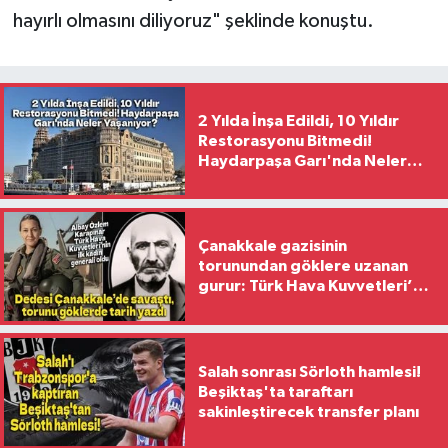
hayırlı olmasını diliyoruz" şeklinde konuştu.
2 Yılda İnşa Edildi, 10 Yıldır
Restorasyonu Bitmedi!
Haydarpaşa Garı'nda Neler
Yaşanıyor?
Çanakkale gazisinin
torunundan göklere uzanan
gurur: Türk Hava Kuvvetleri’nin
ilk kadın generali oldu
Salah sonrası Sörloth hamlesi!
Beşiktaş'ta taraftarı
sakinleştirecek transfer planı