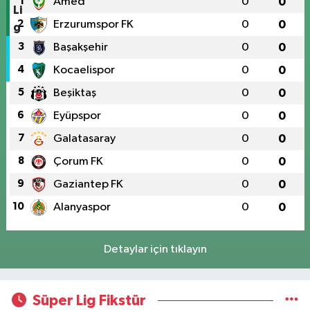
1
Amed
0
0
2
Erzurumspor FK
0
0
3
Başakşehir
0
0
4
Kocaelispor
0
0
5
Beşiktaş
0
0
6
Eyüpspor
0
0
7
Galatasaray
0
0
8
Çorum FK
0
0
9
Gaziantep FK
0
0
10
Alanyaspor
0
0
Detaylar için tıklayın
Süper Lig Fikstür