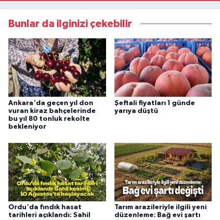
Bunlar da ilginizi çekebilir
Ankara'da geçen yıl don
Şeftali fiyatları 1 günde
vuran kiraz bahçelerinde
yarıya düştü
bu yıl 80 tonluk rekolte
bekleniyor
Ordu'da fındık hasat
Tarım arazileriyle ilgili yeni
tarihleri açıklandı: Sahil
düzenleme: Bağ evi şartı