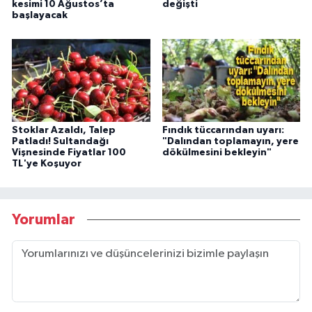
kesimi 10 Ağustos’ta
değişti
başlayacak
Stoklar Azaldı, Talep
Fındık tüccarından uyarı:
Patladı! Sultandağı
"Dalından toplamayın, yere
Vişnesinde Fiyatlar 100
dökülmesini bekleyin"
TL'ye Koşuyor
Yorumlar