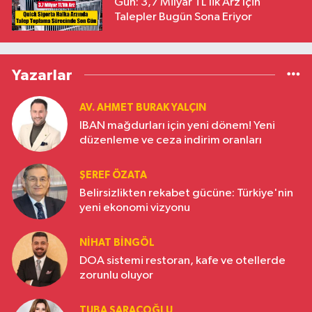
Gün: 3,7 Milyar TL’lik Arz İçin
Talepler Bugün Sona Eriyor
Yazarlar
AV. AHMET BURAK YALÇIN
IBAN mağdurları için yeni dönem! Yeni
düzenleme ve ceza indirim oranları
ŞEREF ÖZATA
Belirsizlikten rekabet gücüne: Türkiye'nin
yeni ekonomi vizyonu
NIHAT BINGÖL
DOA sistemi restoran, kafe ve otellerde
zorunlu oluyor
TUBA SARAÇOĞLU