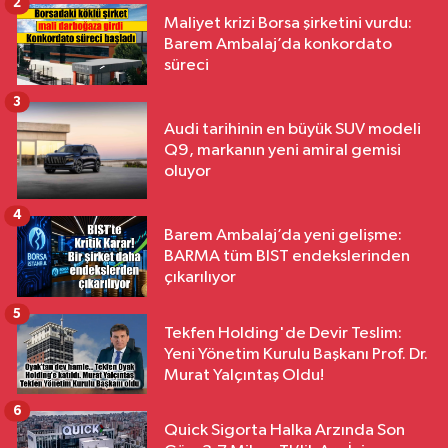
2
Maliyet krizi Borsa şirketini vurdu:
Barem Ambalaj’da konkordato
süreci
3
Audi tarihinin en büyük SUV modeli
Q9, markanın yeni amiral gemisi
oluyor
4
Barem Ambalaj’da yeni gelişme:
BARMA tüm BIST endekslerinden
çıkarılıyor
5
Tekfen Holding'de Devir Teslim:
Yeni Yönetim Kurulu Başkanı Prof. Dr.
Murat Yalçıntaş Oldu!
6
Quick Sigorta Halka Arzında Son