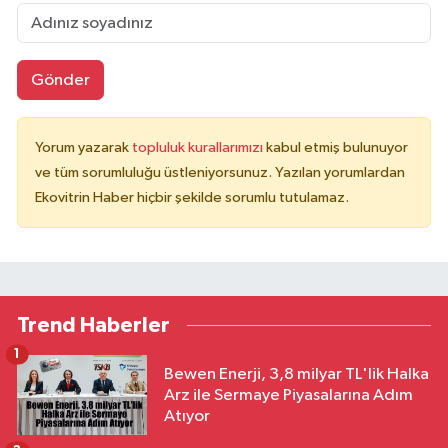
Gönder
Yorum yazarak
topluluk kurallarımızı
kabul etmiş bulunuyor
ve tüm sorumluluğu üstleniyorsunuz. Yazılan yorumlardan
Ekovitrin Haber hiçbir şekilde sorumlu tutulamaz.
Trend Haberler
1
Bewen Enerji, 3,8 milyar TL'lik Halka
Arz ile Sermaye Piyasalarına Adım
Atıyor