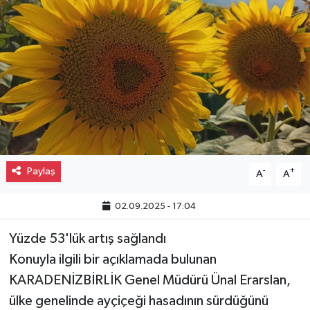
Gayrimenkul
Spor
Eğitim
Paylaş
-
+
A
A
02.09.2025 - 17:04
Yüzde 53'lük artış sağlandı
Konuyla ilgili bir açıklamada bulunan
KARADENİZBİRLİK Genel Müdürü Ünal Erarslan,
ülke genelinde ayçiçeği hasadının sürdüğünü