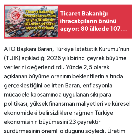
Ticaret Bakanlığı
ihracatçıların önünü
açıyor: 80 ülkede 107
sektörel pazar raporu
hazırlandı
ATO Başkanı Baran, Türkiye İstatistik Kurumu'nun
(TÜİK) açıkladığı 2026 yılı birinci çeyrek büyüme
verilerini değerlendirdi. Yüzde 2,5 olarak
açıklanan büyüme oranının beklentilerin altında
gerçekleştiğini belirten Baran, enflasyonla
mücadele kapsamında uygulanan sıkı para
politikası, yüksek finansman maliyetleri ve küresel
ekonomideki belirsizliklere rağmen Türkiye
ekonomisinin büyümesini 23 çeyrektir
sürdürmesinin önemli olduğunu söyledi. Üretim