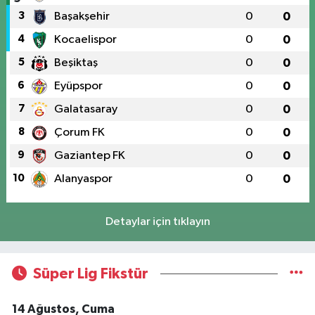
3
Başakşehir
0
0
4
Kocaelispor
0
0
5
Beşiktaş
0
0
6
Eyüpspor
0
0
7
Galatasaray
0
0
8
Çorum FK
0
0
9
Gaziantep FK
0
0
10
Alanyaspor
0
0
Detaylar için tıklayın
Süper Lig Fikstür
14 Ağustos, Cuma