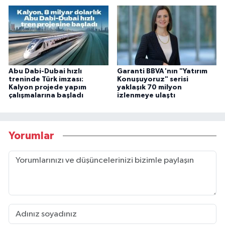
Abu Dabi-Dubai hızlı
Garanti BBVA'nın "Yatırım
treninde Türk imzası:
Konuşuyoruz" serisi
Kalyon projede yapım
yaklaşık 70 milyon
çalışmalarına başladı
izlenmeye ulaştı
Yorumlar