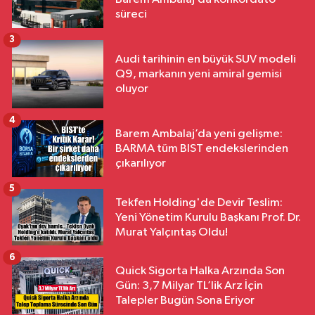
süreci
3
Audi tarihinin en büyük SUV modeli
Q9, markanın yeni amiral gemisi
oluyor
4
Barem Ambalaj’da yeni gelişme:
BARMA tüm BIST endekslerinden
çıkarılıyor
5
Tekfen Holding'de Devir Teslim:
Yeni Yönetim Kurulu Başkanı Prof. Dr.
Murat Yalçıntaş Oldu!
6
Quick Sigorta Halka Arzında Son
Gün: 3,7 Milyar TL’lik Arz İçin
Talepler Bugün Sona Eriyor