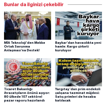
Bunlar da ilginizi çekebilir
MİA Teknoloji’den Mekke
Baykar’dan havacılıkta yeni
Ortak Savunma
hamle: Kargo şirketi
Anlaşması’na Destek!
kuruluyor
Ticaret Bakanlığı
Yargıtay'dan prim endeksli
ihracatçıların önünü açıyor:
çalışana tazminat müjdesi:
80 ülkede 107 sektörel
Satış primleri de hesaba
pazar raporu hazırlandı
katılacak