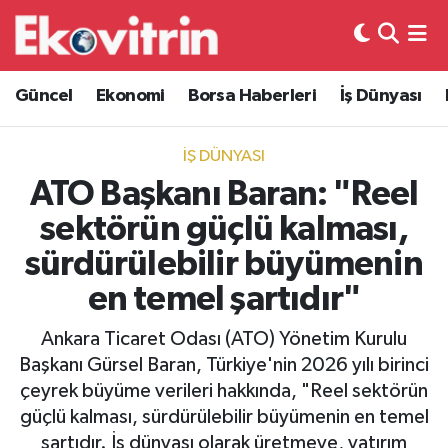
Güncel
Hava Durumu
Güncel
Ekonomi
Borsa Haberleri
İş Dünyası
Ekonomi
Trafik Durumu
İŞ DÜNYASI
Borsa Haberleri
Süper Lig Puan Durumu ve Fikstür
ATO Başkanı Baran: "Reel
sektörün güçlü kalması,
İş Dünyası
Tüm Manşetler
sürdürülebilir büyümenin
Lojistik
Son Dakika Haberleri
en temel şartıdır"
Otovitrin
Haber Arşivi
Ankara Ticaret Odası (ATO) Yönetim Kurulu
Başkanı Gürsel Baran, Türkiye'nin 2026 yılı birinci
Asayiş
çeyrek büyüme verileri hakkında, "Reel sektörün
güçlü kalması, sürdürülebilir büyümenin en temel
Magazin
şartıdır. İş dünyası olarak üretmeye, yatırım