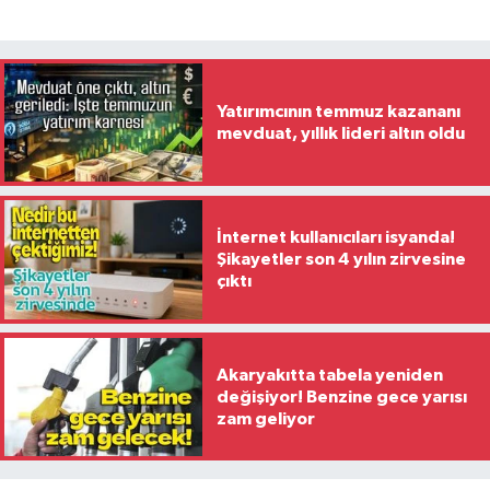
Yatırımcının temmuz kazananı
mevduat, yıllık lideri altın oldu
İnternet kullanıcıları isyanda!
Şikayetler son 4 yılın zirvesine
çıktı
Akaryakıtta tabela yeniden
değişiyor! Benzine gece yarısı
zam geliyor