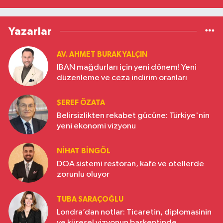
Yazarlar
AV. AHMET BURAK YALÇIN
IBAN mağdurları için yeni dönem! Yeni
düzenleme ve ceza indirim oranları
ŞEREF ÖZATA
Belirsizlikten rekabet gücüne: Türkiye'nin
yeni ekonomi vizyonu
NIHAT BINGÖL
DOA sistemi restoran, kafe ve otellerde
zorunlu oluyor
TUBA SARAÇOĞLU
Londra’dan notlar: Ticaretin, diplomasinin
ve küresel vizyonun başkentinde