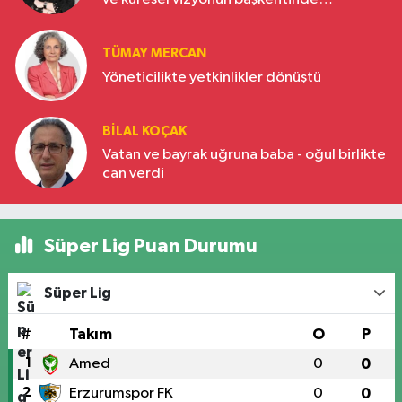
Türkiye’nin yükselen gücü
TÜMAY MERCAN
Yöneticilikte yetkinlikler dönüştü
BILAL KOÇAK
Vatan ve bayrak uğruna baba - oğul birlikte
can verdi
Süper Lig Puan Durumu
Süper Lig
#
Takım
O
P
1
Amed
0
0
2
Erzurumspor FK
0
0