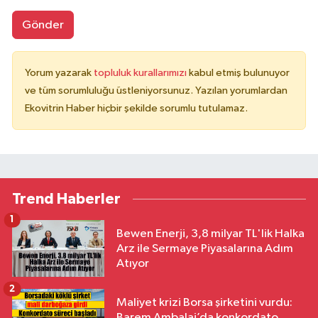
Gönder
Yorum yazarak
topluluk kurallarımızı
kabul etmiş bulunuyor
ve tüm sorumluluğu üstleniyorsunuz. Yazılan yorumlardan
Ekovitrin Haber hiçbir şekilde sorumlu tutulamaz.
Trend Haberler
1
Bewen Enerji, 3,8 milyar TL'lik Halka
Arz ile Sermaye Piyasalarına Adım
Atıyor
2
Maliyet krizi Borsa şirketini vurdu:
Barem Ambalaj’da konkordato