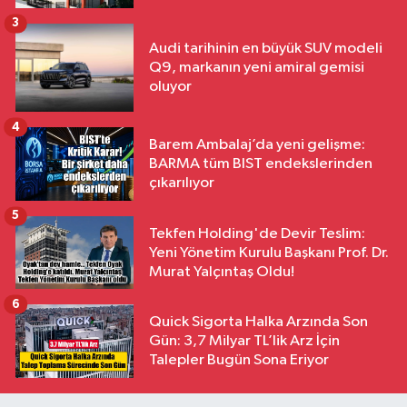
3
Audi tarihinin en büyük SUV modeli
Q9, markanın yeni amiral gemisi
oluyor
4
Barem Ambalaj’da yeni gelişme:
BARMA tüm BIST endekslerinden
çıkarılıyor
5
Tekfen Holding'de Devir Teslim:
Yeni Yönetim Kurulu Başkanı Prof. Dr.
Murat Yalçıntaş Oldu!
6
Quick Sigorta Halka Arzında Son
Gün: 3,7 Milyar TL’lik Arz İçin
Talepler Bugün Sona Eriyor