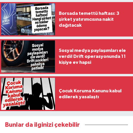
Borsada temettü haftası: 3
şirket yatırımcısına nakit
dağıtacak
Sosyal medya paylaşımları ele
verdi! Drift operasyonunda 11
kişiye ev hapsi
Çocuk Koruma Kanunu kabul
edilerek yasalaştı
Bunlar da ilginizi çekebilir