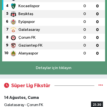
4
Kocaelispor
0
0
5
Beşiktaş
0
0
6
Eyüpspor
0
0
7
Galatasaray
0
0
8
Çorum FK
0
0
9
Gaziantep FK
0
0
10
Alanyaspor
0
0
Detaylar için tıklayın
Süper Lig Fikstür
14 Ağustos, Cuma
Galatasaray - Çorum FK
21:30