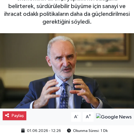
belirterek, sürdürülebilir büyüme için sanayi ve
Gayrimenkul
ihracat odaklı politikaların daha da güçlendirilmesi
gerektiğini söyledi.
Spor
Eğitim
Paylaş
-
+
A
A
01.06.2026 - 12:26
Okunma Süresi: 1 Dk