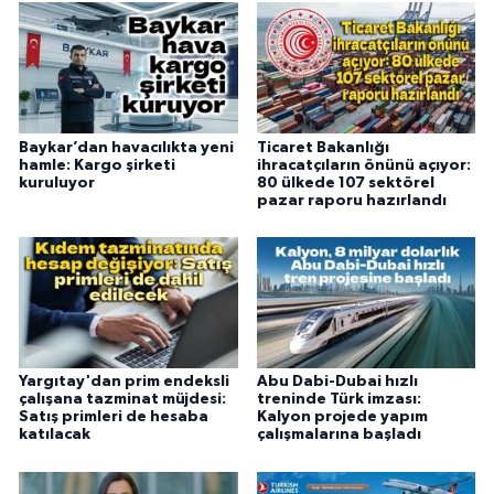
Baykar’dan havacılıkta yeni
Ticaret Bakanlığı
hamle: Kargo şirketi
ihracatçıların önünü açıyor:
kuruluyor
80 ülkede 107 sektörel
pazar raporu hazırlandı
Yargıtay'dan prim endeksli
Abu Dabi-Dubai hızlı
çalışana tazminat müjdesi:
treninde Türk imzası:
Satış primleri de hesaba
Kalyon projede yapım
katılacak
çalışmalarına başladı