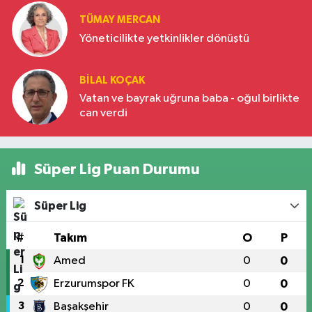
TÜMAY MERCAN
Yöneticilikte yetkinlikler dönüştü
BILAL KOÇAK
Vatan ve bayrak uğruna baba - oğul birlikte
can verdi
Süper Lig Puan Durumu
Süper Lig
#
Takım
O
P
1
Amed
0
0
2
Erzurumspor FK
0
0
3
Başakşehir
0
0