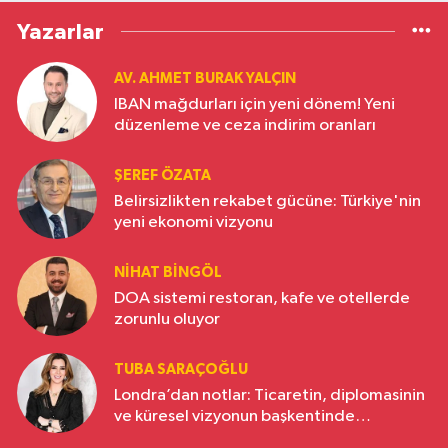
Yazarlar
AV. AHMET BURAK YALÇIN
IBAN mağdurları için yeni dönem! Yeni
düzenleme ve ceza indirim oranları
ŞEREF ÖZATA
Belirsizlikten rekabet gücüne: Türkiye'nin
yeni ekonomi vizyonu
NIHAT BINGÖL
DOA sistemi restoran, kafe ve otellerde
zorunlu oluyor
TUBA SARAÇOĞLU
Londra’dan notlar: Ticaretin, diplomasinin
ve küresel vizyonun başkentinde
Türkiye’nin yükselen gücü