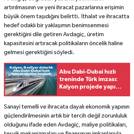
artırılmasının ve yeni ihracat pazarlarına erişimin
büyük önem taşıdığını belirtti. İthalat ve ihracatta
hedef odaklı bir yaklaşımın benimsenmesi
gerektiğini dile getiren Avdagiç, üretim
kapasitesini artıracak politikaların öncelik haline
gelmesi gerektiğini söyledi.
Abu Dabi-Dubai hızlı
treninde Türk imzası:
Kalyon projede yapım
çalışmalarına başladı
Sanayi temelli ve ihracata dayalı ekonomik yapının
güçlendirilmesinin artık bir tercih değil zorunluluk
olduğunu ifade eden Avdagiç, maliye politikaları,
teşvik mekanizmaları ve finansman imkanlarıyla