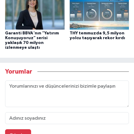
Garanti BBVA'nın "Yatırım
THY temmuzda 9,5 milyon
Konuşuyoruz" serisi
yolcu taşıyarak rekor kırdı
yaklaşık 70 milyon
izlenmeye ulaştı
Yorumlar