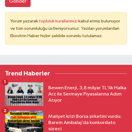
Gönder
Yorum yazarak
topluluk kurallarımızı
kabul etmiş bulunuyor
ve tüm sorumluluğu üstleniyorsunuz. Yazılan yorumlardan
Ekovitrin Haber hiçbir şekilde sorumlu tutulamaz.
Trend Haberler
1
Bewen Enerji, 3,8 milyar TL'lik Halka
Arz ile Sermaye Piyasalarına Adım
Atıyor
2
Maliyet krizi Borsa şirketini vurdu:
Barem Ambalaj’da konkordato
süreci