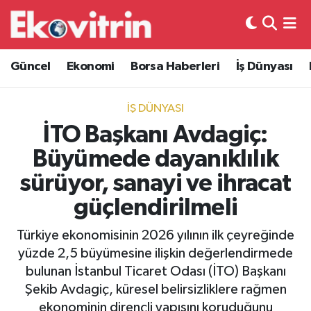
Güncel
Hava Durumu
Güncel
Ekonomi
Borsa Haberleri
İş Dünyası
Ekonomi
Trafik Durumu
İŞ DÜNYASI
Borsa Haberleri
Süper Lig Puan Durumu ve Fikstür
İTO Başkanı Avdagiç:
Büyümede dayanıklılık
İş Dünyası
Tüm Manşetler
sürüyor, sanayi ve ihracat
Lojistik
Son Dakika Haberleri
güçlendirilmeli
Otovitrin
Haber Arşivi
Türkiye ekonomisinin 2026 yılının ilk çeyreğinde
yüzde 2,5 büyümesine ilişkin değerlendirmede
Asayiş
bulunan İstanbul Ticaret Odası (İTO) Başkanı
Şekib Avdagiç, küresel belirsizliklere rağmen
Magazin
ekonominin dirençli yapısını koruduğunu