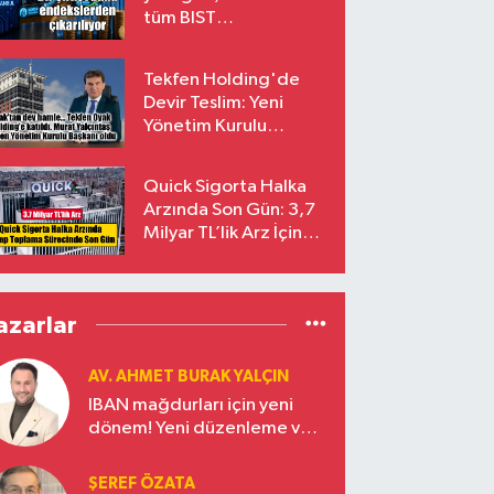
tüm BIST
endekslerinden
çıkarılıyor
Tekfen Holding'de
Devir Teslim: Yeni
Yönetim Kurulu
Başkanı Prof. Dr. Murat
Yalçıntaş Oldu!
Quick Sigorta Halka
Arzında Son Gün: 3,7
Milyar TL’lik Arz İçin
Talepler Bugün Sona
Eriyor
azarlar
AV. AHMET BURAK YALÇIN
IBAN mağdurları için yeni
dönem! Yeni düzenleme ve
ceza indirim oranları
ŞEREF ÖZATA