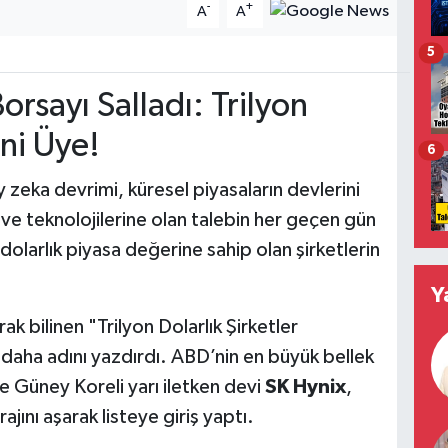
-
+
A
A
5
rsayı Salladı: Trilyon
eni Üye!
6
zeka devrimi, küresel piyasaların devlerini
ve teknolojilerine olan talebin her geçen gün
dolarlık piyasa değerine sahip olan şirketlerin
Y
rak bilinen "Trilyon Dolarlık Şirketler
i daha adını yazdırdı. ABD’nin en büyük bellek
e Güney Koreli yarı iletken devi
SK Hynix
,
rajını aşarak listeye giriş yaptı.