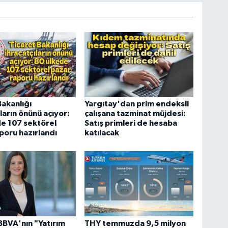
Bakanlığı
Yargıtay'dan prim endeksli
ların önünü açıyor:
çalışana tazminat müjdesi:
e 107 sektörel
Satış primleri de hesaba
poru hazırlandı
katılacak
BBVA'nın "Yatırım
THY temmuzda 9,5 milyon