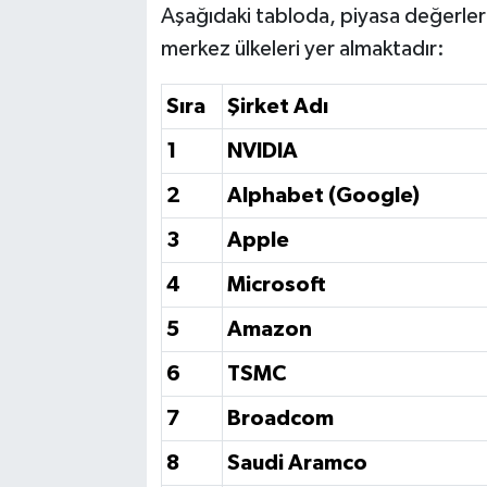
Aşağıdaki tabloda, piyasa değerleri
merkez ülkeleri yer almaktadır:
Sıra
Şirket Adı
1
NVIDIA
2
Alphabet (Google)
3
Apple
4
Microsoft
5
Amazon
6
TSMC
7
Broadcom
8
Saudi Aramco