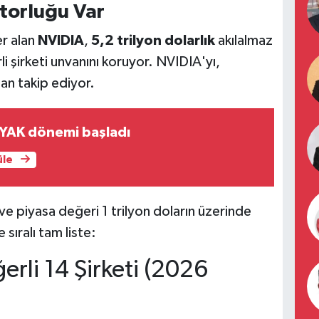
torluğu Var
er alan
NVIDIA
,
5,2 trilyon dolarlık
akılalmaz
 şirketi unvanını koruyor. NVIDIA'yı,
n takip ediyor.
YAK dönemi başladı
üle
e piyasa değeri 1 trilyon doların üzerinde
 sıralı tam liste:
erli 14 Şirketi (2026