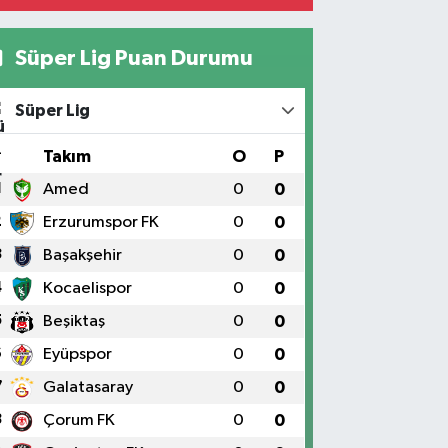
Süper Lig Puan Durumu
Süper Lig
#
Takım
O
P
1
Amed
0
0
2
Erzurumspor FK
0
0
3
Başakşehir
0
0
4
Kocaelispor
0
0
5
Beşiktaş
0
0
6
Eyüpspor
0
0
7
Galatasaray
0
0
8
Çorum FK
0
0