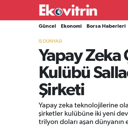
Güncel
Hava Durumu
Güncel
Ekonomi
Borsa Haberleri
Ekonomi
Trafik Durumu
İŞ DÜNYASI
Yapay Zeka Çı
Borsa Haberleri
Süper Lig Puan Durumu ve Fikstür
İş Dünyası
Tüm Manşetler
Kulübü Salla
Lojistik
Son Dakika Haberleri
Şirketi
Otovitrin
Haber Arşivi
Yapay zeka teknolojilerine ola
Asayiş
şirketler kulübüne iki yeni dev
trilyon doları aşan dünyanın en
Magazin