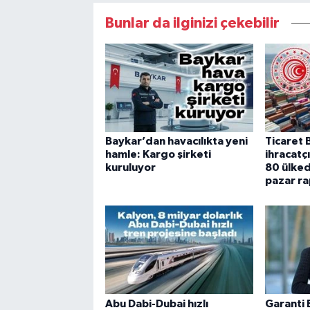
Bunlar da ilginizi çekebilir
Baykar’dan havacılıkta yeni
Ticaret 
hamle: Kargo şirketi
ihracatçı
kuruluyor
80 ülked
pazar ra
Abu Dabi-Dubai hızlı
Garanti 