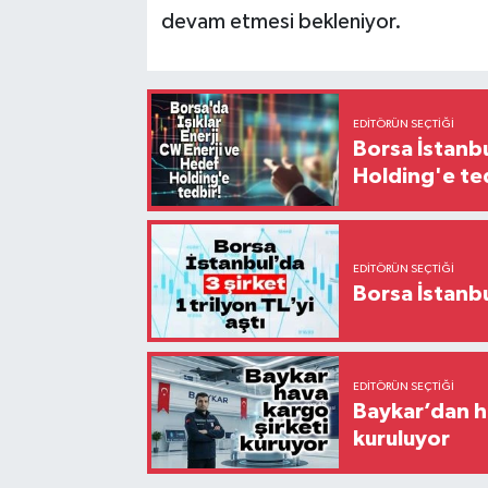
devam etmesi bekleniyor.
EDITÖRÜN SEÇTIĞI
Borsa İstanbu
Holding'e te
EDITÖRÜN SEÇTIĞI
EDITÖRÜN SEÇTIĞI
Baykar’dan ha
kuruluyor