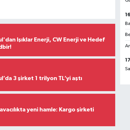
Ga
1
Ba
Be
l'dan Işıklar Enerji, CW Enerji ve Hedef
Am
dbir!
1
Sa
Borsa İstanbul’da 3 şirket 1 trilyon TL’yi aştı
vacılıkta yeni hamle: Kargo şirketi