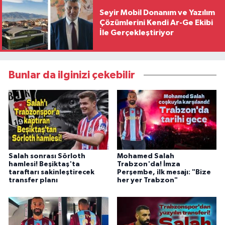
Seyir Mobil Donanım ve Yazılım
Çözümlerini Kendi Ar-Ge Ekibi
İle Gerçekleştiriyor
Bunlar da ilginizi çekebilir
Salah sonrası Sörloth
Mohamed Salah
hamlesi! Beşiktaş'ta
Trabzon'da! İmza
taraftarı sakinleştirecek
Perşembe, ilk mesajı: "Bize
transfer planı
her yer Trabzon"