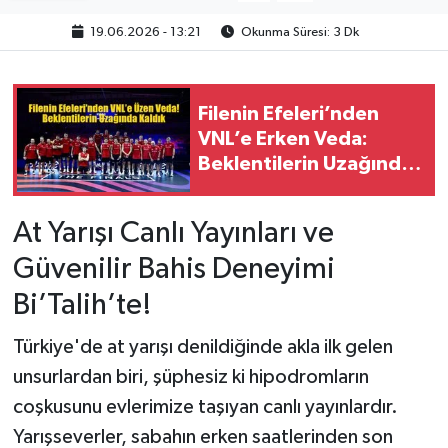
19.06.2026 - 13:21
Okunma Süresi: 3 Dk
Filenin Efeleri’nden
VNL’e Erken Veda:
Beklentilerin Uzağında
Kaldık
At Yarışı Canlı Yayınları ve
Güvenilir Bahis Deneyimi
Bi’Talih’te!
Türkiye'de at yarışı denildiğinde akla ilk gelen
unsurlardan biri, şüphesiz ki hipodromların
coşkusunu evlerimize taşıyan canlı yayınlardır.
Yarışseverler, sabahın erken saatlerinden son