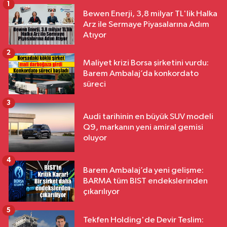
1
Bewen Enerji, 3,8 milyar TL'lik Halka
Arz ile Sermaye Piyasalarına Adım
Atıyor
2
Maliyet krizi Borsa şirketini vurdu:
Barem Ambalaj’da konkordato
süreci
3
Audi tarihinin en büyük SUV modeli
Q9, markanın yeni amiral gemisi
oluyor
4
Barem Ambalaj’da yeni gelişme:
BARMA tüm BIST endekslerinden
çıkarılıyor
5
Tekfen Holding'de Devir Teslim: