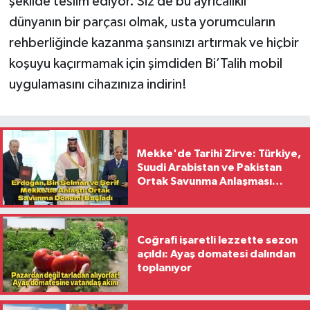
şekilde teslim ediyor. Siz de bu ayrıcalıklı
dünyanın bir parçası olmak, usta yorumcuların
rehberliğinde kazanma şansınızı artırmak ve hiçbir
koşuyu kaçırmamak için şimdiden Bi’Talih mobil
uygulamasını cihazınıza indirin!
Mekke'de Tarihi Zirve: Türkiye,
Suudi Arabistan ve Pakistan
Ortak Savunma Anlaşması
İmzaladı
Coğrafi işaretli lezzette sezon
açıldı: Ayaş domatesi dalından
toplanıyor