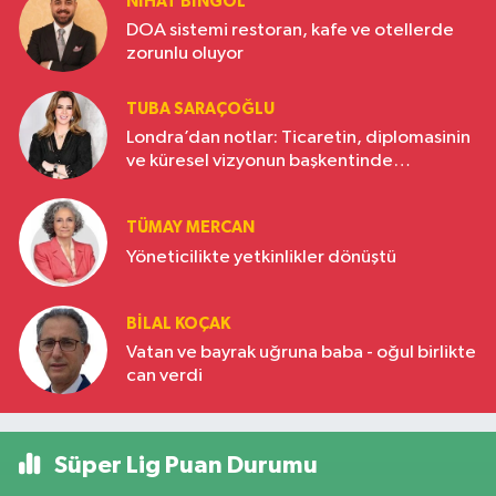
NIHAT BINGÖL
DOA sistemi restoran, kafe ve otellerde
zorunlu oluyor
TUBA SARAÇOĞLU
Londra’dan notlar: Ticaretin, diplomasinin
ve küresel vizyonun başkentinde
Türkiye’nin yükselen gücü
TÜMAY MERCAN
Yöneticilikte yetkinlikler dönüştü
BILAL KOÇAK
Vatan ve bayrak uğruna baba - oğul birlikte
can verdi
Süper Lig Puan Durumu