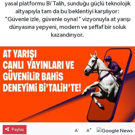
yasal platformu Bi’Talih, sunduğu güçlü teknolojik
Gayrimenkul
altyapıyla tam da bu beklentiyi karşılıyor:
"Güvenle izle, güvenle oyna!" vizyonuyla at yarışı
Spor
dünyasına yepyeni, modern ve şeffaf bir soluk
kazandırıyor.
Eğitim
Paylaş
-
+
A
A