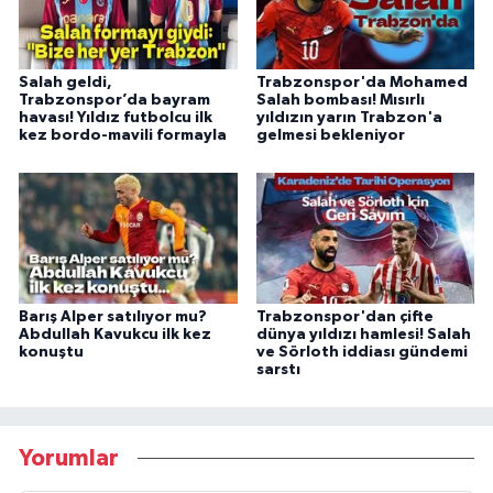
Salah geldi,
Trabzonspor'da Mohamed
Trabzonspor’da bayram
Salah bombası! Mısırlı
havası! Yıldız futbolcu ilk
yıldızın yarın Trabzon'a
kez bordo-mavili formayla
gelmesi bekleniyor
Barış Alper satılıyor mu?
Trabzonspor'dan çifte
Abdullah Kavukcu ilk kez
dünya yıldızı hamlesi! Salah
konuştu
ve Sörloth iddiası gündemi
sarstı
Yorumlar