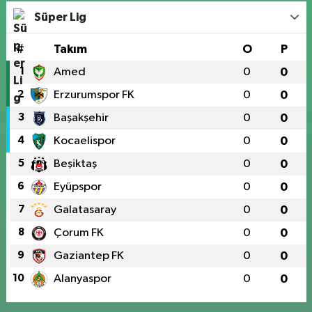
Süper Lig
#
Takım
O
P
1
Amed
0
0
2
Erzurumspor FK
0
0
3
Başakşehir
0
0
4
Kocaelispor
0
0
5
Beşiktaş
0
0
6
Eyüpspor
0
0
7
Galatasaray
0
0
8
Çorum FK
0
0
9
Gaziantep FK
0
0
10
Alanyaspor
0
0