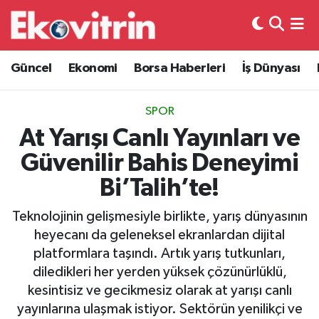
Güncel
Hava Durumu
Güncel
Ekonomi
Borsa Haberleri
İş Dünyası
Ekonomi
Trafik Durumu
SPOR
Borsa Haberleri
Süper Lig Puan Durumu ve Fikstür
At Yarışı Canlı Yayınları ve
Güvenilir Bahis Deneyimi
İş Dünyası
Tüm Manşetler
Bi’Talih’te!
Lojistik
Son Dakika Haberleri
Teknolojinin gelişmesiyle birlikte, yarış dünyasının
heyecanı da geleneksel ekranlardan dijital
Otovitrin
Haber Arşivi
platformlara taşındı. Artık yarış tutkunları,
diledikleri her yerden yüksek çözünürlüklü,
Asayiş
kesintisiz ve gecikmesiz olarak at yarışı canlı
yayınlarına ulaşmak istiyor. Sektörün yenilikçi ve
Magazin