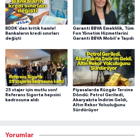
BDDK'dan kritik hamle!
Garanti BBVA Emeklilik, Tüm
Bankaların kredi sınırları
Fon Yönetim Hizmetlerini
değişti
Garanti BBVA Mobil'e Taşıdı
25 stajer için mutlu son!
Piyasalarda Rüzgâr Tersine
Referans Sigorta hepsini
Döndü: Petrol Geriledi,
kadrosuna aldı
Akaryakıta İndirim Geldi,
Altın Rekor Yolculuğunu
Sürdürüyor
Yorumlar