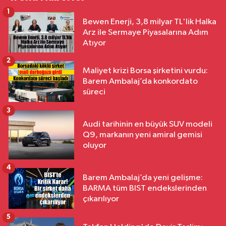
1
Bewen Enerji, 3,8 milyar TL'lik Halka
Arz ile Sermaye Piyasalarına Adım
Atıyor
2
Maliyet krizi Borsa şirketini vurdu:
Barem Ambalaj’da konkordato
süreci
3
Audi tarihinin en büyük SUV modeli
Q9, markanın yeni amiral gemisi
oluyor
4
Barem Ambalaj’da yeni gelişme:
BARMA tüm BIST endekslerinden
çıkarılıyor
5