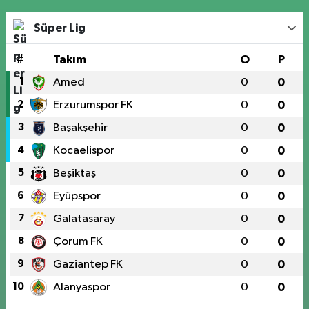
Süper Lig
#
Takım
O
P
1
Amed
0
0
2
Erzurumspor FK
0
0
3
Başakşehir
0
0
4
Kocaelispor
0
0
5
Beşiktaş
0
0
6
Eyüpspor
0
0
7
Galatasaray
0
0
8
Çorum FK
0
0
9
Gaziantep FK
0
0
10
Alanyaspor
0
0