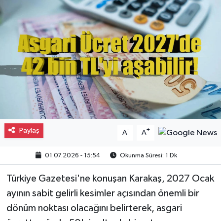
Gayrimenkul
Spor
Eğitim
Paylaş
-
+
A
A
01.07.2026 - 15:54
Okunma Süresi: 1 Dk
Türkiye Gazetesi'ne konuşan Karakaş, 2027 Ocak
ayının sabit gelirli kesimler açısından önemli bir
dönüm noktası olacağını belirterek, asgari