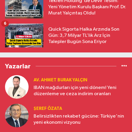
Tekfen Holding'de Devir Teslim:
Yeni Yönetim Kurulu Başkanı Prof. Dr.
Murat Yalçıntaş Oldu!
6
Quick Sigorta Halka Arzında Son
Gün: 3,7 Milyar TL’lik Arz İçin
Talepler Bugün Sona Eriyor
Yazarlar
AV. AHMET BURAK YALÇIN
IBAN mağdurları için yeni dönem! Yeni
düzenleme ve ceza indirim oranları
ŞEREF ÖZATA
Belirsizlikten rekabet gücüne: Türkiye'nin
yeni ekonomi vizyonu