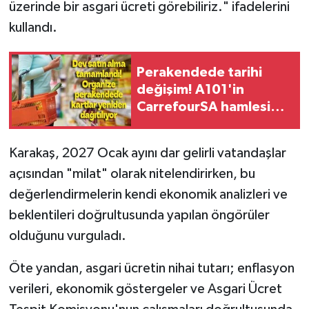
üzerinde bir asgari ücreti görebiliriz." ifadelerini
kullandı.
Perakendede tarihi
değişim! A101'in
CarrefourSA hamlesi
sektörde dengeleri
değiştirecek
Karakaş, 2027 Ocak ayını dar gelirli vatandaşlar
açısından "milat" olarak nitelendirirken, bu
değerlendirmelerin kendi ekonomik analizleri ve
beklentileri doğrultusunda yapılan öngörüler
olduğunu vurguladı.
Öte yandan, asgari ücretin nihai tutarı; enflasyon
verileri, ekonomik göstergeler ve Asgari Ücret