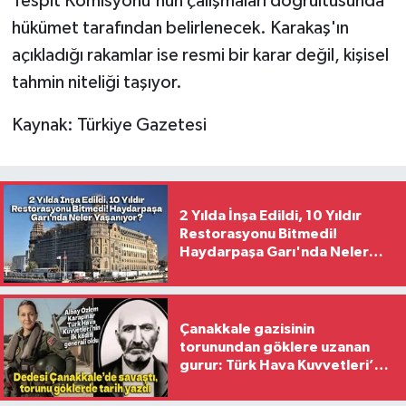
Tespit Komisyonu'nun çalışmaları doğrultusunda
hükümet tarafından belirlenecek. Karakaş'ın
açıkladığı rakamlar ise resmi bir karar değil, kişisel
tahmin niteliği taşıyor.
Kaynak: Türkiye Gazetesi
2 Yılda İnşa Edildi, 10 Yıldır
Restorasyonu Bitmedi!
Haydarpaşa Garı'nda Neler
Yaşanıyor?
Çanakkale gazisinin
torunundan göklere uzanan
gurur: Türk Hava Kuvvetleri’nin
ilk kadın generali oldu