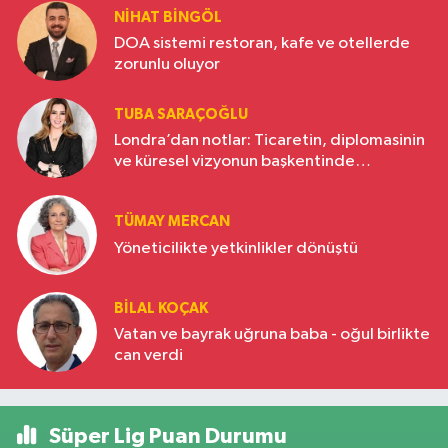
NIHAT BINGÖL
DOA sistemi restoran, kafe ve otellerde
zorunlu oluyor
TUBA SARAÇOĞLU
Londra’dan notlar: Ticaretin, diplomasinin
ve küresel vizyonun başkentinde
Türkiye’nin yükselen gücü
TÜMAY MERCAN
Yöneticilikte yetkinlikler dönüştü
BILAL KOÇAK
Vatan ve bayrak uğruna baba - oğul birlikte
can verdi
Süper Lig Puan Durumu