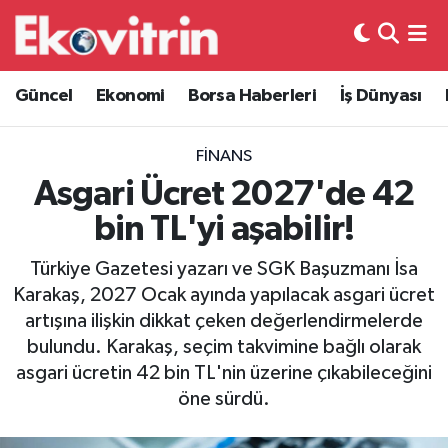
Güncel
Hava Durumu
Güncel
Ekonomi
Borsa Haberleri
İş Dünyası
Ekonomi
Trafik Durumu
FINANS
Borsa Haberleri
Süper Lig Puan Durumu ve Fikstür
Asgari Ücret 2027'de 42
bin TL'yi aşabilir!
İş Dünyası
Tüm Manşetler
Türkiye Gazetesi yazarı ve SGK Başuzmanı İsa
Lojistik
Son Dakika Haberleri
Karakaş, 2027 Ocak ayında yapılacak asgari ücret
artışına ilişkin dikkat çeken değerlendirmelerde
Otovitrin
Haber Arşivi
bulundu. Karakaş, seçim takvimine bağlı olarak
asgari ücretin 42 bin TL'nin üzerine çıkabileceğini
Asayiş
öne sürdü.
Magazin