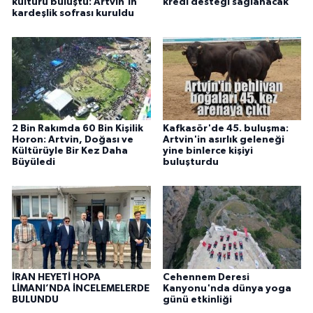
kültürü buluştu: Artvin’in
kredi desteği sağlanacak"
kardeşlik sofrası kuruldu
2 Bin Rakımda 60 Bin Kişilik
Kafkasör'de 45. buluşma:
Horon: Artvin, Doğası ve
Artvin'in asırlık geleneği
Kültürüyle Bir Kez Daha
yine binlerce kişiyi
Büyüledi
buluşturdu
İRAN HEYETİ HOPA
Cehennem Deresi
LİMANI’NDA İNCELEMELERDE
Kanyonu'nda dünya yoga
BULUNDU
günü etkinliği