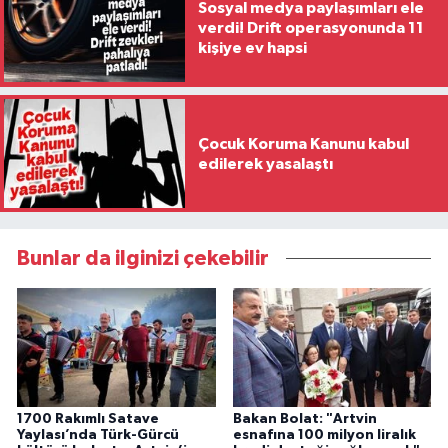
Sosyal medya paylaşımları ele
verdi! Drift operasyonunda 11
kişiye ev hapsi
Çocuk Koruma Kanunu kabul
edilerek yasalaştı
Bunlar da ilginizi çekebilir
1700 Rakımlı Satave
Bakan Bolat: "Artvin
Yaylası’nda Türk-Gürcü
esnafına 100 milyon liralık