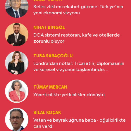
Belirsizlikten rekabet gücüne: Türkiye'nin
yeni ekonomi vizyonu
NIHAT BINGÖL
DOA sistemi restoran, kafe ve otellerde
zorunlu oluyor
TUBA SARAÇOĞLU
Londra’dan notlar: Ticaretin, diplomasinin
ve küresel vizyonun başkentinde
Türkiye’nin yükselen gücü
TÜMAY MERCAN
Yöneticilikte yetkinlikler dönüştü
BILAL KOÇAK
Vatan ve bayrak uğruna baba - oğul birlikte
can verdi