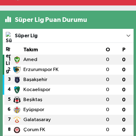
Süper Lig Puan Durumu
Süper Lig
#
Takım
O
P
1
Amed
0
0
2
Erzurumspor FK
0
0
3
Başakşehir
0
0
4
Kocaelispor
0
0
5
Beşiktaş
0
0
6
Eyüpspor
0
0
7
Galatasaray
0
0
8
Çorum FK
0
0