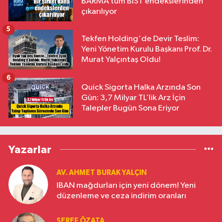
BARMA tüm BIST endekslerinden
çıkarılıyor
5
Tekfen Holding'de Devir Teslim:
Yeni Yönetim Kurulu Başkanı Prof. Dr.
Murat Yalçıntaş Oldu!
6
Quick Sigorta Halka Arzında Son
Gün: 3,7 Milyar TL’lik Arz İçin
Talepler Bugün Sona Eriyor
Yazarlar
AV. AHMET BURAK YALÇIN
IBAN mağdurları için yeni dönem! Yeni
düzenleme ve ceza indirim oranları
ŞEREF ÖZATA