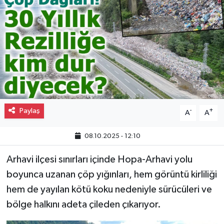
Gayrimenkul
Spor
Eğitim
Paylaş
-
+
A
A
08.10.2025 - 12:10
Arhavi ilçesi sınırları içinde Hopa-Arhavi yolu
boyunca uzanan çöp yığınları, hem görüntü kirliliği
hem de yayılan kötü koku nedeniyle sürücüleri ve
bölge halkını adeta çileden çıkarıyor.