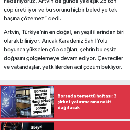
hedefliyoruz. Artvin’de günde yaklaşık 25 ton
çöp üretiliyor ve bu sorunu hiçbir belediye tek
başına çözemez” dedi.
Artvin, Türkiye’nin en doğal, en yeşil illerinden biri
olarak biliniyor. Ancak Karadeniz Sahil Yolu
boyunca yükselen çöp dağları, şehrin bu eşsiz
doğasını gölgelemeye devam ediyor. Çevreciler
ve vatandaşlar, yetkililerden acil çözüm bekliyor.
Borsada temettü haftası: 3
şirket yatırımcısına nakit
dağıtacak