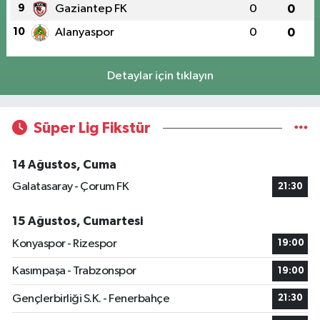
9
Gaziantep FK
0
0
10
Alanyaspor
0
0
Detaylar için tıklayın
Süper Lig Fikstür
14 Ağustos, Cuma
Galatasaray - Çorum FK
21:30
15 Ağustos, Cumartesi
Konyaspor - Rizespor
19:00
Kasımpaşa - Trabzonspor
19:00
Gençlerbirliği S.K. - Fenerbahçe
21:30