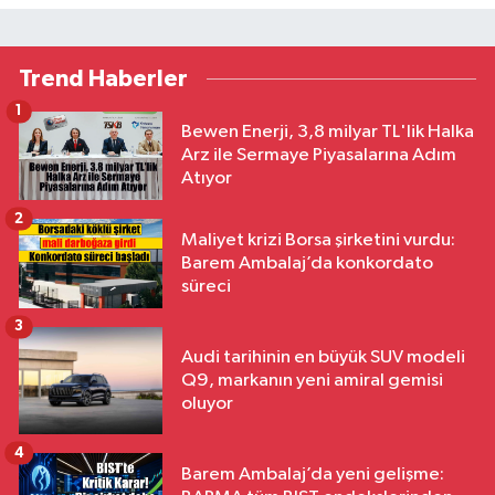
Trend Haberler
1
Bewen Enerji, 3,8 milyar TL'lik Halka
Arz ile Sermaye Piyasalarına Adım
Atıyor
2
Maliyet krizi Borsa şirketini vurdu:
Barem Ambalaj’da konkordato
süreci
3
Audi tarihinin en büyük SUV modeli
Q9, markanın yeni amiral gemisi
oluyor
4
Barem Ambalaj’da yeni gelişme: