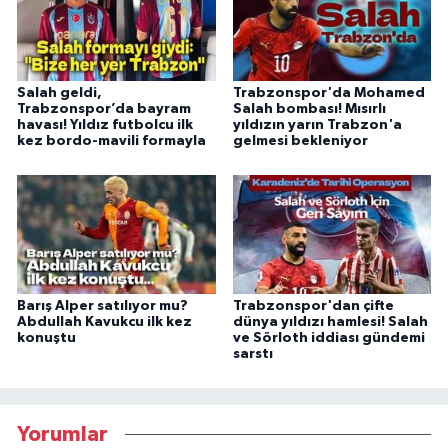
Salah geldi,
Trabzonspor'da Mohamed
Trabzonspor’da bayram
Salah bombası! Mısırlı
havası! Yıldız futbolcu ilk
yıldızın yarın Trabzon'a
kez bordo-mavili formayla
gelmesi bekleniyor
Barış Alper satılıyor mu?
Trabzonspor'dan çifte
Abdullah Kavukcu ilk kez
dünya yıldızı hamlesi! Salah
konuştu
ve Sörloth iddiası gündemi
sarstı
Yorumlar