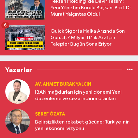
Tekfen Holding'de Devir Teslim:
Yeni Yönetim Kurulu Başkanı Prof. Dr.
Murat Yalçıntaş Oldu!
6
Quick Sigorta Halka Arzında Son
Gün: 3,7 Milyar TL’lik Arz İçin
Talepler Bugün Sona Eriyor
Yazarlar
AV. AHMET BURAK YALÇIN
IBAN mağdurları için yeni dönem! Yeni
düzenleme ve ceza indirim oranları
ŞEREF ÖZATA
Belirsizlikten rekabet gücüne: Türkiye'nin
yeni ekonomi vizyonu