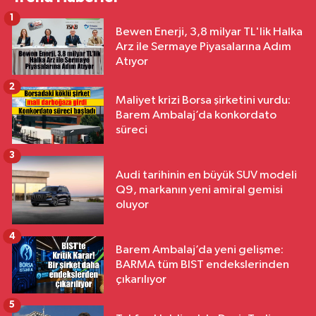
1
Bewen Enerji, 3,8 milyar TL'lik Halka
Arz ile Sermaye Piyasalarına Adım
Atıyor
2
Maliyet krizi Borsa şirketini vurdu:
Barem Ambalaj’da konkordato
süreci
3
Audi tarihinin en büyük SUV modeli
Q9, markanın yeni amiral gemisi
oluyor
4
Barem Ambalaj’da yeni gelişme:
BARMA tüm BIST endekslerinden
çıkarılıyor
5