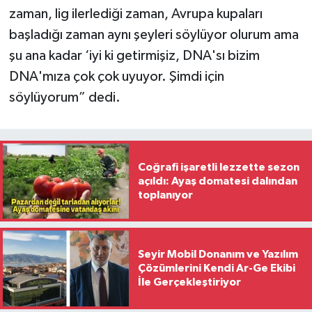
zaman, lig ilerlediği zaman, Avrupa kupaları
başladığı zaman aynı şeyleri söylüyor olurum ama
şu ana kadar ‘iyi ki getirmişiz, DNA'sı bizim
DNA'mıza çok çok uyuyor. Şimdi için
söylüyorum” dedi.
Coğrafi işaretli lezzette sezon
açıldı: Ayaş domatesi dalından
toplanıyor
Seyir Mobil Donanım ve Yazılım
Çözümlerini Kendi Ar-Ge Ekibi
İle Gerçekleştiriyor