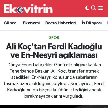
Güncel
Hava Durumu
Güncel
Ekonomi
Borsa Haberleri
İş Dünyası
Ekonomi
Trafik Durumu
SPOR
Borsa Haberleri
Süper Lig Puan Durumu ve Fikstür
Ali Koç'tan Ferdi Kadıoğlu
ve En-Nesyri açıklaması
İş Dünyası
Tüm Manşetler
Dünya Fenerbahçeliler Günü etkinliğine katılan
Lojistik
Son Dakika Haberleri
Fenerbahçe Başkanı Ali Koç, transfer etmek
istedikleri En-Nesyri konusunda sabırlarının
Otovitrin
Haber Arşivi
taşmak üzere olduğunu söyledi. Koç ayrıca, Ferdi
Kadıoğlu'nu da birçok kulübün istediğini ancak
Asayiş
bırakmayacaklarını vurguladı.
Magazin