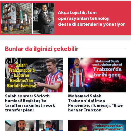
Akça Lojistik, tüm
operasyonları teknoloji
destekli sistemlerle yönetiyor
Bunlar da ilginizi çekebilir
Salah sonrası Sörloth
Mohamed Salah
hamlesi! Beşiktaş'ta
Trabzon'da! İmza
taraftarı sakinleştirecek
Perşembe, ilk mesajı: "Bize
transfer planı
her yer Trabzon"