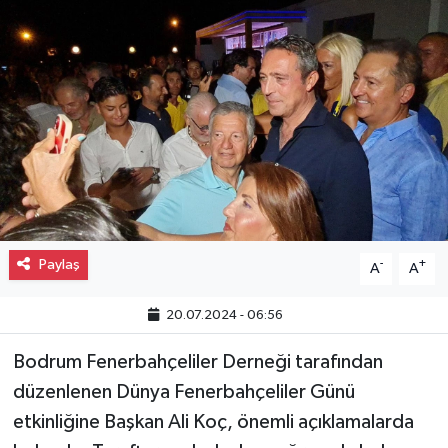
Gayrimenkul
Spor
Eğitim
Paylaş
-
+
A
A
20.07.2024 - 06:56
Bodrum Fenerbahçeliler Derneği tarafından
düzenlenen Dünya Fenerbahçeliler Günü
etkinliğine Başkan Ali Koç, önemli açıklamalarda