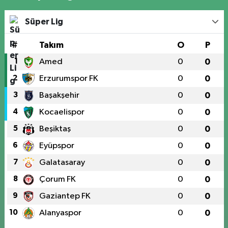
Süper Lig
#
Takım
O
P
1
Amed
0
0
2
Erzurumspor FK
0
0
3
Başakşehir
0
0
4
Kocaelispor
0
0
5
Beşiktaş
0
0
6
Eyüpspor
0
0
7
Galatasaray
0
0
8
Çorum FK
0
0
9
Gaziantep FK
0
0
10
Alanyaspor
0
0