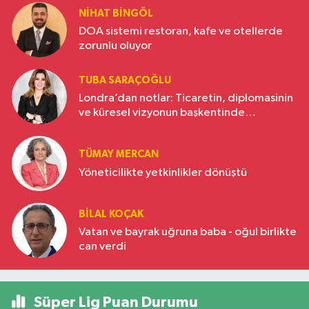
NIHAT BINGÖL
DOA sistemi restoran, kafe ve otellerde
zorunlu oluyor
TUBA SARAÇOĞLU
Londra’dan notlar: Ticaretin, diplomasinin
ve küresel vizyonun başkentinde
Türkiye’nin yükselen gücü
TÜMAY MERCAN
Yöneticilikte yetkinlikler dönüştü
BILAL KOÇAK
Vatan ve bayrak uğruna baba - oğul birlikte
can verdi
Süper Lig Puan Durumu