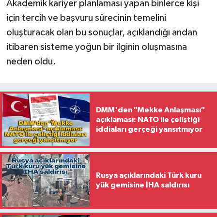
Akademik kariyer planlaması yapan binlerce kişi
için tercih ve başvuru sürecinin temelini
oluşturacak olan bu sonuçlar, açıklandığı andan
itibaren sisteme yoğun bir ilginin oluşmasına
neden oldu.
DMM'den "Mekke Anlaşması"
açıklaması: NATO ile çeliştiği
iddiaları gerçeği yansıtmıyor
Rusya açıklarındaki Türk kuru
yük gemisine İHA saldırısı