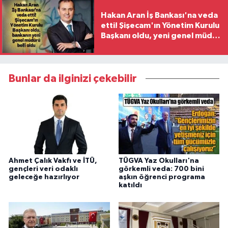
Hakan Aran İş Bankası'na veda
etti! Şişecam'ın Yönetim Kurulu
Başkanı oldu, yeni genel müdür
belli oldu
Bunlar da ilginizi çekebilir
Ahmet Çalık Vakfı ve İTÜ,
TÜGVA Yaz Okulları'na
gençleri veri odaklı
görkemli veda: 700 bini
geleceğe hazırlıyor
aşkın öğrenci programa
katıldı