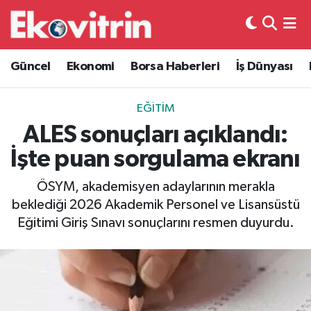
Güncel
Hava Durumu
Güncel
Ekonomi
Borsa Haberleri
İş Dünyası
Ekonomi
Trafik Durumu
EĞITIM
Borsa Haberleri
Süper Lig Puan Durumu ve Fikstür
ALES sonuçları açıklandı:
İşte puan sorgulama ekranı
İş Dünyası
Tüm Manşetler
ÖSYM, akademisyen adaylarının merakla
Lojistik
Son Dakika Haberleri
beklediği 2026 Akademik Personel ve Lisansüstü
Eğitimi Giriş Sınavı sonuçlarını resmen duyurdu.
Otovitrin
Haber Arşivi
Asayiş
Magazin