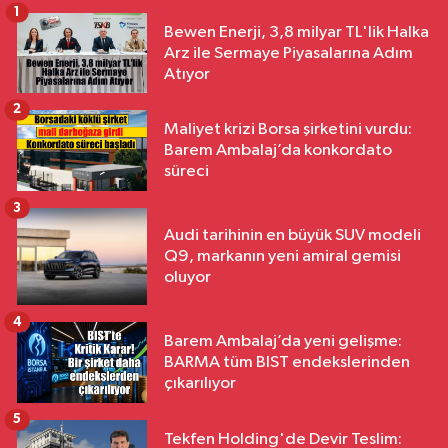
1
Bewen Enerji, 3,8 milyar TL'lik Halka
Arz ile Sermaye Piyasalarına Adım
Atıyor
2
Maliyet krizi Borsa şirketini vurdu:
Barem Ambalaj’da konkordato
süreci
3
Audi tarihinin en büyük SUV modeli
Q9, markanın yeni amiral gemisi
oluyor
4
Barem Ambalaj’da yeni gelişme:
BARMA tüm BIST endekslerinden
çıkarılıyor
5
Tekfen Holding'de Devir Teslim: