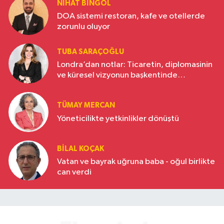
NIHAT BINGÖL
DOA sistemi restoran, kafe ve otellerde
zorunlu oluyor
TUBA SARAÇOĞLU
Londra’dan notlar: Ticaretin, diplomasinin
ve küresel vizyonun başkentinde
Türkiye’nin yükselen gücü
TÜMAY MERCAN
Yöneticilikte yetkinlikler dönüştü
BILAL KOÇAK
Vatan ve bayrak uğruna baba - oğul birlikte
can verdi