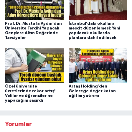
Prof. Dr. Mustafa Aydın’dan
İstanbul’daki okullara
Üniversite Tercihi Yapacak
mescit düzenlemesi: Yeni
Gençlere Altın Değerinde
yapılacak okullarda
Tavsiyeler
planlara dahil edilecek
Özel üniversite
Artaş Holding’den
ücretlerinde rekor artış!
Geleceğe değer katan
Veliler ve öğrenciler ne
eğitim yatırımı
yapacağını şaşırdı
Yorumlar