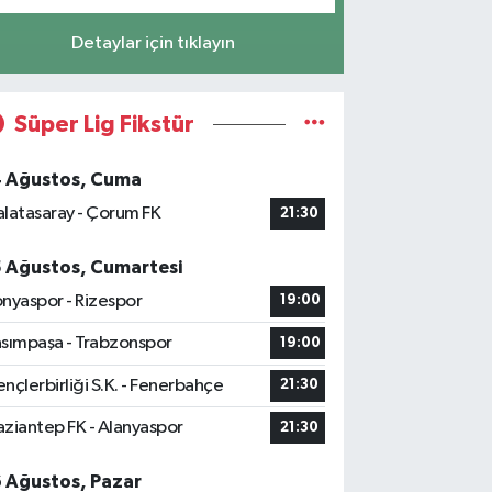
Detaylar için tıklayın
Süper Lig Fikstür
4 Ağustos, Cuma
latasaray - Çorum FK
21:30
5 Ağustos, Cumartesi
nyaspor - Rizespor
19:00
sımpaşa - Trabzonspor
19:00
nçlerbirliği S.K. - Fenerbahçe
21:30
ziantep FK - Alanyaspor
21:30
6 Ağustos, Pazar