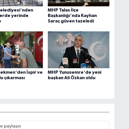
Belediyesi'nden
MHP Talas İlçe
lerde yerinde
Başkanlığı'nda Kayhan
e
Saraç güven tazeledi
Sekmen'den İspir ve
MHP Yunusemre'de yeni
u çıkarması
başkan Ali Özkan oldu