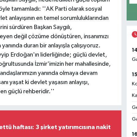
öyle tamamladı: ''AK Parti olarak sosyal
vlet anlayışının en temel sorumluluklarından
rini sürdüren Başkan Saygılı,
teleyen değil çözüme dönüştüren, insanımızı
anında duran bir anlayışla çalışıyoruz.
1
p Erdoğan'ın liderliğinde; güçlü devlet,
Ga
oğrultusunda İzmir'imizin her mahallesinde,
tandaşlarımızın yanında olmaya devam
1
anı yaşat ki devlet yaşasın anlayışı,
Ko
n güçlü rehberidir.''
Ka
Ge
Ga
tü haftası: 3 şirket yatırımcısına nakit
1