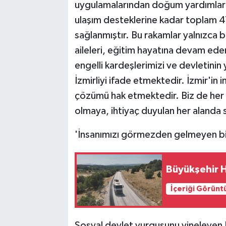
uygulamalarından doğum yardımlarına
ulaşım desteklerine kadar toplam 4
sağlanmıştır. Bu rakamlar yalnızca b
aileleri, eğitim hayatına devam eden
engelli kardeşlerimizi ve devletini
İzmirliyi ifade etmektedir. İzmir'in 
çözümü hak etmektedir. Biz de her
olmaya, ihtiyaç duyulan her aland
'İnsanımızı görmezden gelmeyen bir 
Büyükşehir H
İçeriği Görünt
Sosyal devlet vurgusunu yineleyen B