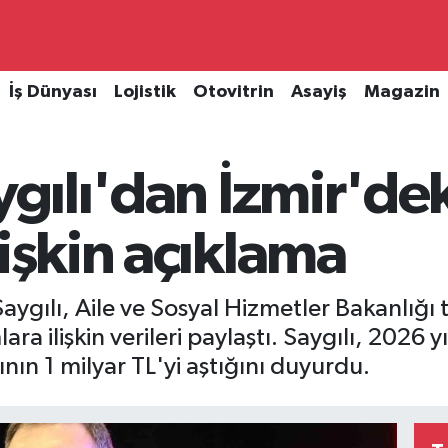
İş Dünyası
Lojistik
Otovitrin
Asayiş
Magazin
ygılı'dan İzmir'de
lişkin açıklama
l Saygılı, Aile ve Sosyal Hizmetler Bakanlığı
ra ilişkin verileri paylaştı. Saygılı, 2026 yı
ının 1 milyar TL'yi aştığını duyurdu.