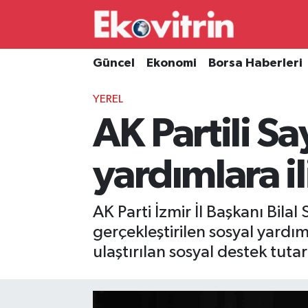
Güncel
Hava Durumu
Güncel
Ekonomi
Borsa Haberleri
Ekonomi
Trafik Durumu
YEREL
AK Partili Sa
Borsa Haberleri
Süper Lig Puan Durumu ve Fikstür
İş Dünyası
Tüm Manşetler
yardımlara i
Lojistik
Son Dakika Haberleri
AK Parti İzmir İl Başkanı Bila
Otovitrin
Haber Arşivi
gerçekleştirilen sosyal yardımla
ulaştırılan sosyal destek tutar
Asayiş
Magazin