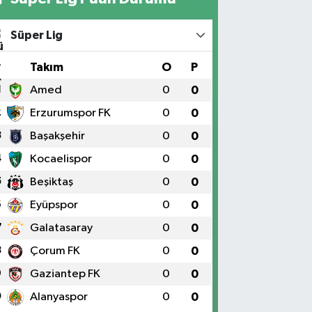
Süper Lig
#
Takım
O
P
1
Amed
0
0
2
Erzurumspor FK
0
0
3
Başakşehir
0
0
4
Kocaelispor
0
0
5
Beşiktaş
0
0
6
Eyüpspor
0
0
7
Galatasaray
0
0
8
Çorum FK
0
0
9
Gaziantep FK
0
0
0
Alanyaspor
0
0