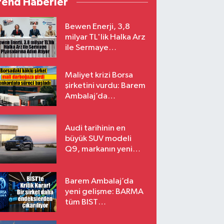
rend Haberler
Bewen Enerji, 3,8
milyar TL'lik Halka Arz
ile Sermaye
Piyasalarına Adım
Atıyor
Maliyet krizi Borsa
şirketini vurdu: Barem
Ambalaj’da
konkordato süreci
Audi tarihinin en
büyük SUV modeli
Q9, markanın yeni
amiral gemisi oluyor
Barem Ambalaj’da
yeni gelişme: BARMA
tüm BIST
endekslerinden
çıkarılıyor