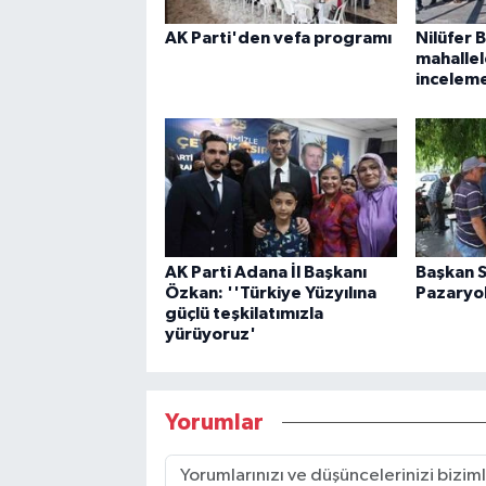
AK Parti'den vefa programı
Nilüfer 
mahalle
incelem
AK Parti Adana İl Başkanı
Başkan 
Özkan: ''Türkiye Yüzyılına
Pazaryol
güçlü teşkilatımızla
yürüyoruz'
Yorumlar