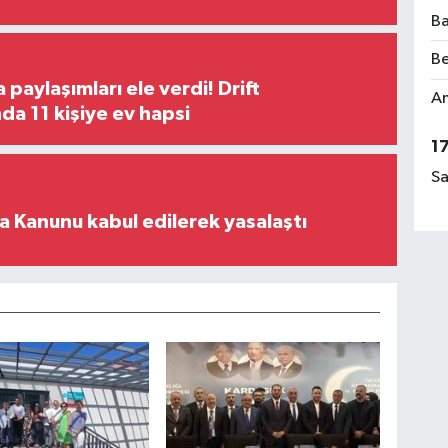
Ba
Be
paylaşımları ele verdi! Drift
Am
a 11 kişiye ev hapsi
1
Sa
 Kanunu kabul edilerek yasalaştı