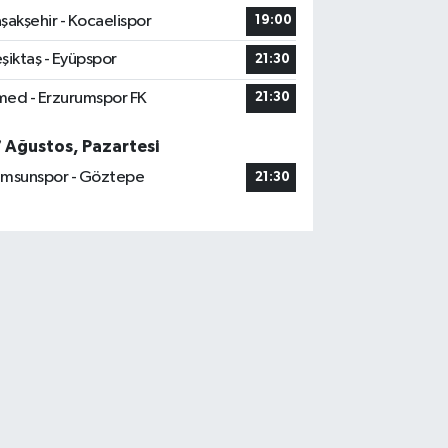
şakşehir - Kocaelispor
19:00
şiktaş - Eyüpspor
21:30
ed - Erzurumspor FK
21:30
7 Ağustos, Pazartesi
msunspor - Göztepe
21:30