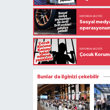
EDITÖRÜN SEÇTIĞI
Sosyal medya 
operasyonund
EDITÖRÜN SEÇTIĞI
Çocuk Koruma
Bunlar da ilginizi çekebilir