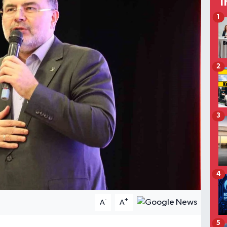
T
1
2
3
4
-
+
A
A
5