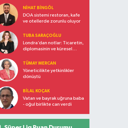
NIHAT BINGÖL
DOA sistemi restoran, kafe
ve otellerde zorunlu oluyor
TUBA SARAÇOĞLU
Londra’dan notlar: Ticaretin,
diplomasinin ve küresel
vizyonun başkentinde
Türkiye’nin yükselen gücü
TÜMAY MERCAN
Yöneticilikte yetkinlikler
dönüştü
BILAL KOÇAK
Vatan ve bayrak uğruna baba
- oğul birlikte can verdi
Süper Lig Puan Durumu