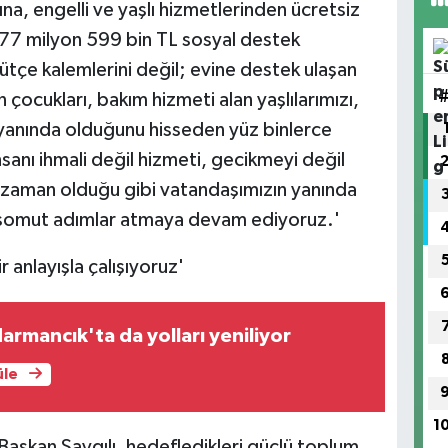
, engelli ve yaşlı hizmetlerinden ücretsiz
77 milyon 599 bin TL sosyal destek
ütçe kalemlerini değil; evine destek ulaşan
 çocukları, bakım hizmeti alan yaşlılarımızı,
n yanında olduğunu hisseden yüz binlerce
insanı ihmali değil hizmeti, gecikmeyi değil
 zaman olduğu gibi vatandaşımızın yanında
a somut adımlar atmaya devam ediyoruz.'
anlayışla çalışıyoruz'
armancık'ta da yolları yeniliyor
üle
1
aşkan Saygılı, hedefledikleri güçlü toplum