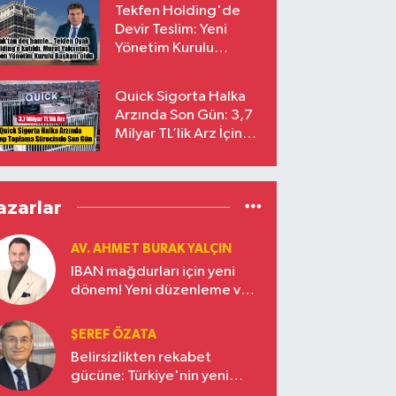
Tekfen Holding'de
Devir Teslim: Yeni
Yönetim Kurulu
Başkanı Prof. Dr. Murat
Yalçıntaş Oldu!
Quick Sigorta Halka
Arzında Son Gün: 3,7
Milyar TL’lik Arz İçin
Talepler Bugün Sona
Eriyor
azarlar
AV. AHMET BURAK YALÇIN
IBAN mağdurları için yeni
dönem! Yeni düzenleme ve
ceza indirim oranları
ŞEREF ÖZATA
Belirsizlikten rekabet
gücüne: Türkiye'nin yeni
ekonomi vizyonu