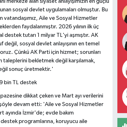
ı merkeze alan siyaset anlayışımızın en güçlü
kunan sosyal devlet uygulamaları olmuştur. Bu
 bin vatandaşımız, Aile ve Sosyal Hizmetler
lerden faydalanmıştır. 2026 yılının ilk üç
al destek tutarı 1 milyar TL'yi aşmıştır. AK
tuf değil, sosyal devlet anlayışının en temel
oruz. Çünkü AK Parti için hizmet; sorunları
taleplerini bekletmek değil karşılamak,
ğil sonuç üretmektir.'
9 bin TL destek
pazesine dikkat çeken ve Mart ayı verilerini
 şöyle devam etti: 'Aile ve Sosyal Hizmetler
art ayında İzmir'de; evde bakım
destek programlarına, koruyucu aile