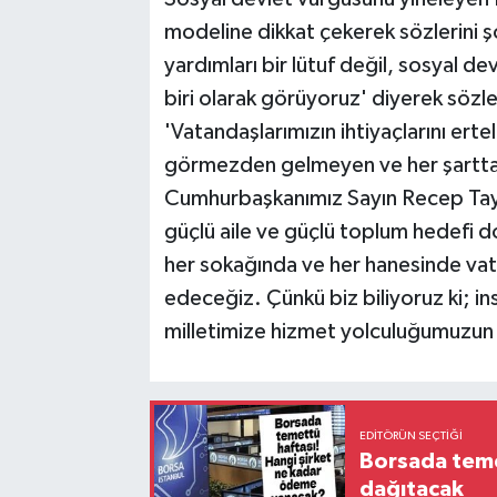
modeline dikkat çekerek sözlerini ş
yardımları bir lütuf değil, sosyal de
biri olarak görüyoruz' diyerek sözle
'Vatandaşlarımızın ihtiyaçlarını er
görmezden gelmeyen ve her şartta y
Cumhurbaşkanımız Sayın Recep Tayyi
güçlü aile ve güçlü toplum hedefi d
her sokağında ve her hanesinde va
edeceğiz. Çünkü biz biliyoruz ki; ins
milletimize hizmet yolculuğumuzun e
EDITÖRÜN SEÇTIĞI
Borsada temet
dağıtacak