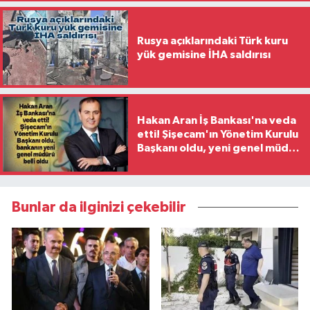
Rusya açıklarındaki Türk kuru
yük gemisine İHA saldırısı
Hakan Aran İş Bankası'na veda
etti! Şişecam'ın Yönetim Kurulu
Başkanı oldu, yeni genel müdür
belli oldu
Bunlar da ilginizi çekebilir