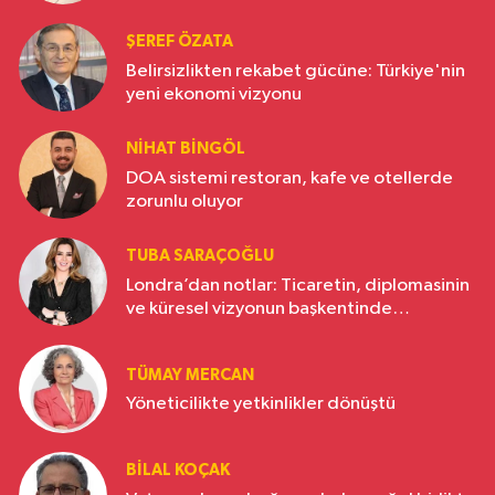
ŞEREF ÖZATA
Belirsizlikten rekabet gücüne: Türkiye'nin
yeni ekonomi vizyonu
NIHAT BINGÖL
DOA sistemi restoran, kafe ve otellerde
zorunlu oluyor
TUBA SARAÇOĞLU
Londra’dan notlar: Ticaretin, diplomasinin
ve küresel vizyonun başkentinde
Türkiye’nin yükselen gücü
TÜMAY MERCAN
Yöneticilikte yetkinlikler dönüştü
BILAL KOÇAK