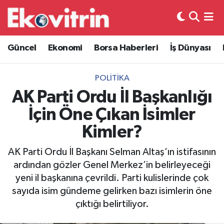
Güncel
Hava Durumu
Güncel
Ekonomi
Borsa Haberleri
İş Dünyası
Ekonomi
Trafik Durumu
POLITIKA
Borsa Haberleri
Süper Lig Puan Durumu ve Fikstür
AK Parti Ordu İl Başkanlığı
İçin Öne Çıkan İsimler
İş Dünyası
Tüm Manşetler
Kimler?
Lojistik
Son Dakika Haberleri
AK Parti Ordu İl Başkanı Selman Altaş’ın istifasının
ardından gözler Genel Merkez’in belirleyeceği
Otovitrin
Haber Arşivi
yeni il başkanına çevrildi. Parti kulislerinde çok
sayıda isim gündeme gelirken bazı isimlerin öne
Asayiş
çıktığı belirtiliyor.
Magazin