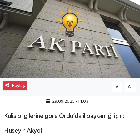
Gayrimenkul
Spor
Eğitim
Paylaş
-
+
A
A
29.09.2025 - 14:03
Kulis bilgilerine göre Ordu’da il başkanlığı için:
Hüseyin Akyol