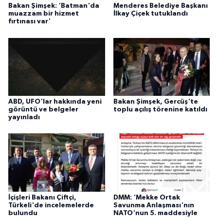
Bakan Şimşek: 'Batman'da
Menderes Belediye Başkanı
muazzam bir hizmet
İlkay Çiçek tutuklandı
fırtınası var'
ABD, UFO'lar hakkında yeni
Bakan Şimşek, Gercüş'te
görüntü ve belgeler
toplu açılış törenine katıldı
yayınladı
İçişleri Bakanı Çiftçi,
DMM: 'Mekke Ortak
Türkeli'de incelemelerde
Savunma Anlaşması'nın
bulundu
NATO'nun 5. maddesiyle