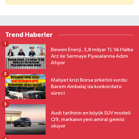
Trend Haberler
1
Bewen Enerji, 3,8 milyar TL'lik Halka
Arz ile Sermaye Piyasalarına Adım
Atıyor
2
Maliyet krizi Borsa şirketini vurdu:
Barem Ambalaj’da konkordato
süreci
3
Audi tarihinin en büyük SUV modeli
Q9, markanın yeni amiral gemisi
oluyor