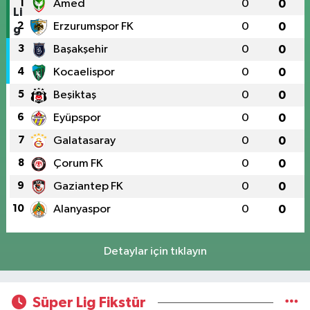
1
Amed
0
0
2
Erzurumspor FK
0
0
3
Başakşehir
0
0
4
Kocaelispor
0
0
5
Beşiktaş
0
0
6
Eyüpspor
0
0
7
Galatasaray
0
0
8
Çorum FK
0
0
9
Gaziantep FK
0
0
10
Alanyaspor
0
0
Detaylar için tıklayın
Süper Lig Fikstür