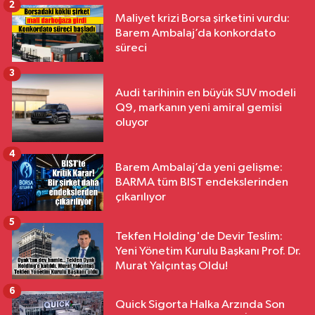
2
Maliyet krizi Borsa şirketini vurdu:
Barem Ambalaj’da konkordato
süreci
3
Audi tarihinin en büyük SUV modeli
Q9, markanın yeni amiral gemisi
oluyor
4
Barem Ambalaj’da yeni gelişme:
BARMA tüm BIST endekslerinden
çıkarılıyor
5
Tekfen Holding'de Devir Teslim:
Yeni Yönetim Kurulu Başkanı Prof. Dr.
Murat Yalçıntaş Oldu!
6
Quick Sigorta Halka Arzında Son