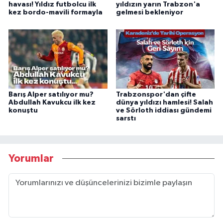
havası! Yıldız futbolcu ilk
yıldızın yarın Trabzon'a
kez bordo-mavili formayla
gelmesi bekleniyor
Barış Alper satılıyor mu?
Trabzonspor'dan çifte
Abdullah Kavukcu ilk kez
dünya yıldızı hamlesi! Salah
konuştu
ve Sörloth iddiası gündemi
sarstı
Yorumlar