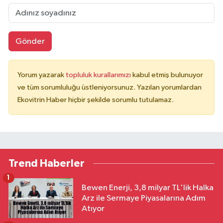
Gönder
Yorum yazarak
topluluk kurallarımızı
kabul etmiş bulunuyor
ve tüm sorumluluğu üstleniyorsunuz. Yazılan yorumlardan
Ekovitrin Haber hiçbir şekilde sorumlu tutulamaz.
Trend Haberler
1
Bewen Enerji, 3,8 milyar TL'lik Halka
Arz ile Sermaye Piyasalarına Adım
Atıyor