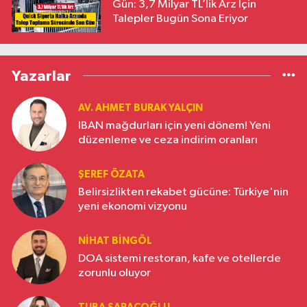
Gün: 3,7 Milyar TL’lik Arz İçin
Talepler Bugün Sona Eriyor
Yazarlar
AV. AHMET BURAK YALÇIN
IBAN mağdurları için yeni dönem! Yeni
düzenleme ve ceza indirim oranları
ŞEREF ÖZATA
Belirsizlikten rekabet gücüne: Türkiye'nin
yeni ekonomi vizyonu
NIHAT BINGÖL
DOA sistemi restoran, kafe ve otellerde
zorunlu oluyor