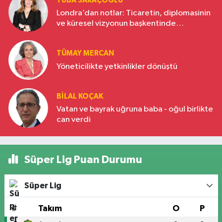
TUBA SARAÇOĞLU
Londra’dan notlar: Ticaretin, diplomasinin
ve küresel vizyonun başkentinde
Türkiye’nin yükselen gücü
TÜMAY MERCAN
Yöneticilikte yetkinlikler dönüştü
BILAL KOÇAK
Vatan ve bayrak uğruna baba - oğul birlikte
can verdi
Süper Lig Puan Durumu
Süper Lig
#
Takım
O
P