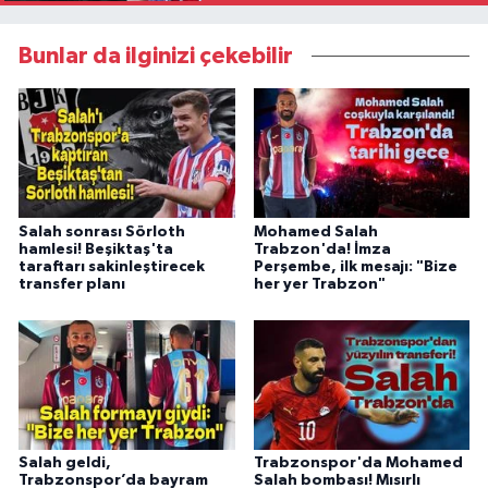
Bunlar da ilginizi çekebilir
Salah sonrası Sörloth
Mohamed Salah
hamlesi! Beşiktaş'ta
Trabzon'da! İmza
taraftarı sakinleştirecek
Perşembe, ilk mesajı: "Bize
transfer planı
her yer Trabzon"
Salah geldi,
Trabzonspor'da Mohamed
Trabzonspor’da bayram
Salah bombası! Mısırlı