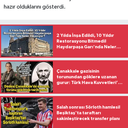
hazır olduklarını gösterdi.
2 Yılda İnşa Edildi, 10 Yıldır
Restorasyonu Bitmedi!
Haydarpaşa Garı'nda Neler
Yaşanıyor?
Çanakkale gazisinin
torunundan göklere uzanan
gurur: Türk Hava Kuvvetleri’nin
ilk kadın generali oldu
Salah sonrası Sörloth hamlesi!
Beşiktaş'ta taraftarı
sakinleştirecek transfer planı