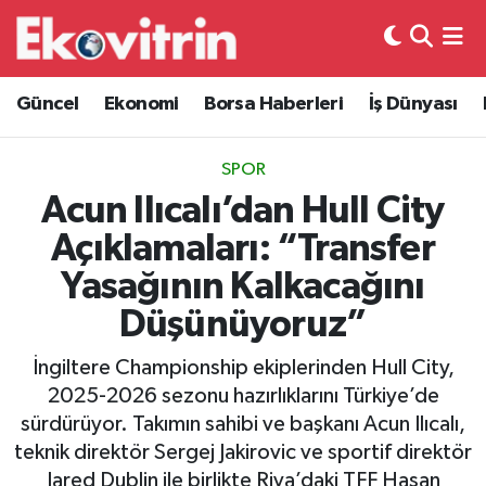
Güncel
Hava Durumu
Güncel
Ekonomi
Borsa Haberleri
İş Dünyası
Ekonomi
Trafik Durumu
SPOR
Borsa Haberleri
Süper Lig Puan Durumu ve Fikstür
Acun Ilıcalı’dan Hull City
Açıklamaları: “Transfer
İş Dünyası
Tüm Manşetler
Yasağının Kalkacağını
Lojistik
Son Dakika Haberleri
Düşünüyoruz”
Otovitrin
Haber Arşivi
İngiltere Championship ekiplerinden Hull City,
2025-2026 sezonu hazırlıklarını Türkiye’de
Asayiş
sürdürüyor. Takımın sahibi ve başkanı Acun Ilıcalı,
teknik direktör Sergej Jakirovic ve sportif direktör
Magazin
Jared Dublin ile birlikte Riva’daki TFF Hasan