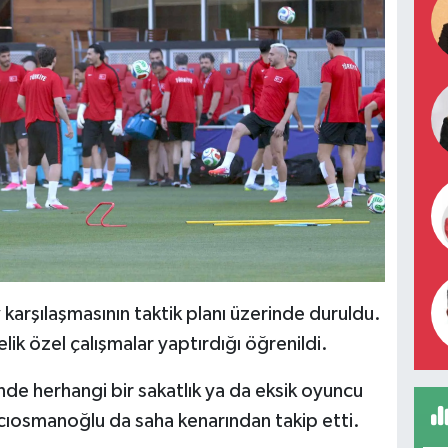
karşılaşmasının taktik planı üzerinde duruldu.
lik özel çalışmalar yaptırdığı öğrenildi.
nde herhangi bir sakatlık ya da eksik oyuncu
ıosmanoğlu da saha kenarından takip etti.