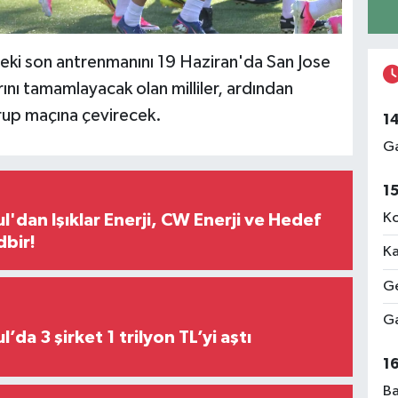
deki son antrenmanını 19 Haziran'da San Jose
rını tamamlayacak olan milliler, ardından
rup maçına çevirecek.
1
Ga
1
Ko
l'dan Işıklar Enerji, CW Enerji ve Hedef
dbir!
Ka
Ge
Ga
Borsa İstanbul’da 3 şirket 1 trilyon TL’yi aştı
1
Ba