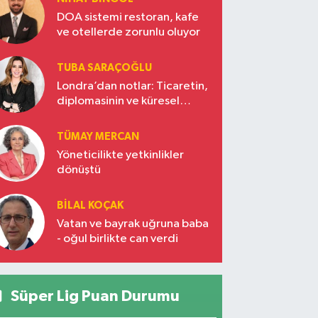
DOA sistemi restoran, kafe
ve otellerde zorunlu oluyor
TUBA SARAÇOĞLU
Londra’dan notlar: Ticaretin,
diplomasinin ve küresel
vizyonun başkentinde
Türkiye’nin yükselen gücü
TÜMAY MERCAN
Yöneticilikte yetkinlikler
dönüştü
BILAL KOÇAK
Vatan ve bayrak uğruna baba
- oğul birlikte can verdi
Süper Lig Puan Durumu