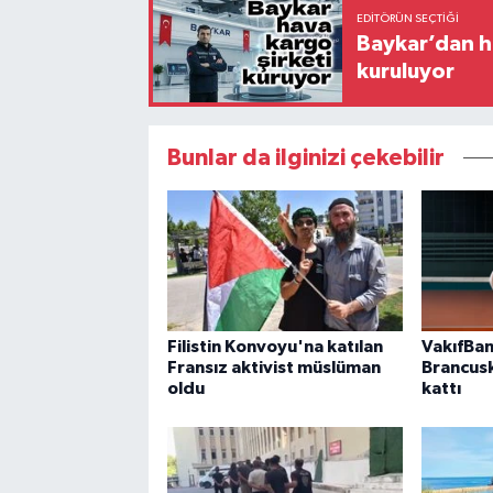
EDITÖRÜN SEÇTIĞI
Baykar’dan ha
kuruluyor
Bunlar da ilginizi çekebilir
Filistin Konvoyu'na katılan
VakıfBan
Fransız aktivist müslüman
Brancus
oldu
kattı