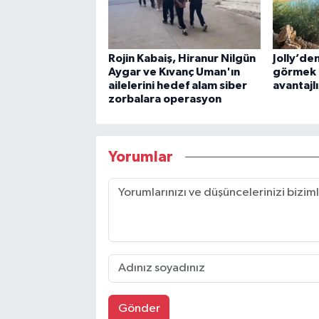
Rojin Kabaiş, Hiranur Nilgün
Jolly’de
Aygar ve Kıvanç Uman'ın
görmek 
ailelerini hedef alam siber
avantajl
zorbalara operasyon
Yorumlar
Gönder