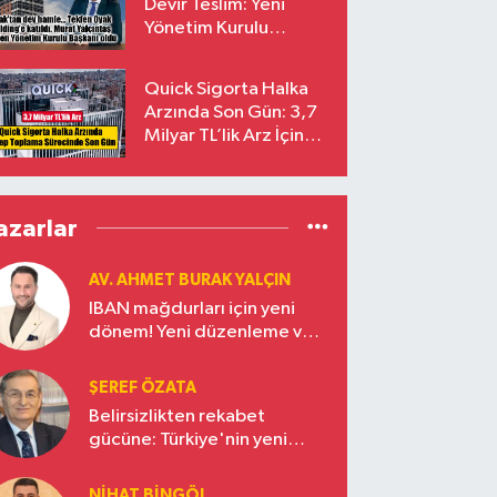
Devir Teslim: Yeni
Yönetim Kurulu
Başkanı Prof. Dr. Murat
Yalçıntaş Oldu!
Quick Sigorta Halka
Arzında Son Gün: 3,7
Milyar TL’lik Arz İçin
Talepler Bugün Sona
Eriyor
azarlar
AV. AHMET BURAK YALÇIN
IBAN mağdurları için yeni
dönem! Yeni düzenleme ve
ceza indirim oranları
ŞEREF ÖZATA
Belirsizlikten rekabet
gücüne: Türkiye'nin yeni
ekonomi vizyonu
NIHAT BINGÖL