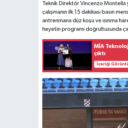
Teknik Direktör Vincenzo Montella 
çalışmanın ilk 15 dakikası basın men
antrenmana düz koşu ve ısınma hare
heyetin programı doğrultusunda çal
MİA Teknoloj
çıktı
İçeriği Görünt