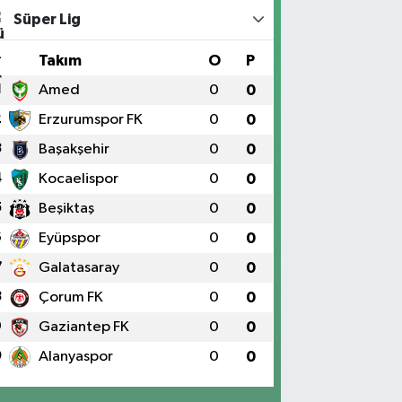
Süper Lig
#
Takım
O
P
1
Amed
0
0
2
Erzurumspor FK
0
0
3
Başakşehir
0
0
4
Kocaelispor
0
0
5
Beşiktaş
0
0
6
Eyüpspor
0
0
7
Galatasaray
0
0
8
Çorum FK
0
0
9
Gaziantep FK
0
0
0
Alanyaspor
0
0