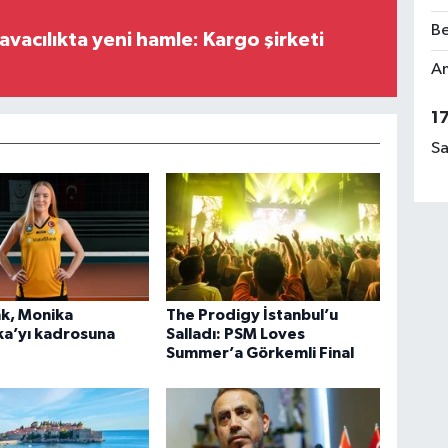
Be
vacılıkta yeni hamle: Kargo şirketi
Am
1
Sa
k, Monika
The Prodigy İstanbul’u
ka’yı kadrosuna
Salladı: PSM Loves
Summer’a Görkemli Final