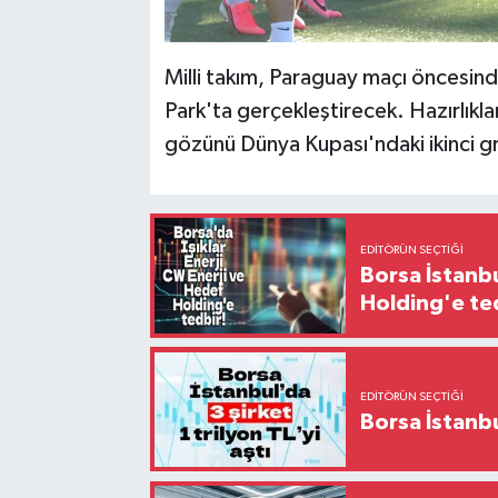
Milli takım, Paraguay maçı öncesin
Park'ta gerçekleştirecek. Hazırlıkla
gözünü Dünya Kupası'ndaki ikinci g
EDITÖRÜN SEÇTIĞI
Borsa İstanbu
Holding'e te
EDITÖRÜN SEÇTIĞI