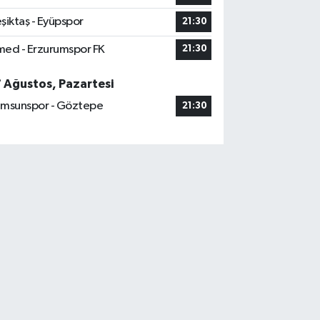
şiktaş - Eyüpspor
21:30
ed - Erzurumspor FK
21:30
7 Ağustos, Pazartesi
msunspor - Göztepe
21:30