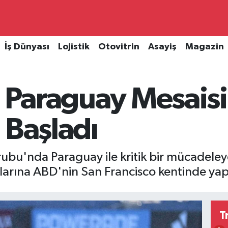
İş Dünyası
Lojistik
Otovitrin
Asayiş
Magazin
m Paraguay Mesais
 Başladı
bu'nda Paraguay ile kritik bir mücadeleye 
ıklarına ABD'nin San Francisco kentinde ya
T