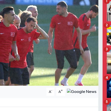
1
2
3
4
-
+
A
A
5