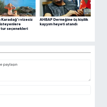
n Karadağ’ı vizesiz
AHBAP Derneğine üç kişilik
isteyenlere
kayyım heyeti atandı
ı tur seçenekleri