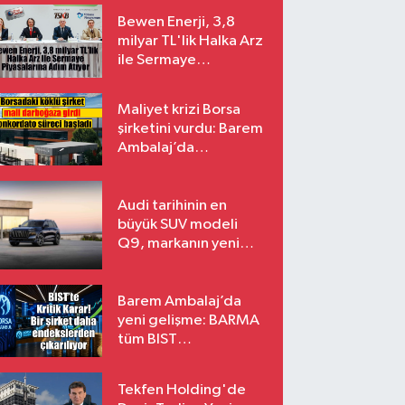
Bewen Enerji, 3,8
milyar TL'lik Halka Arz
ile Sermaye
Piyasalarına Adım
Atıyor
Maliyet krizi Borsa
şirketini vurdu: Barem
Ambalaj’da
konkordato süreci
Audi tarihinin en
büyük SUV modeli
Q9, markanın yeni
amiral gemisi oluyor
Barem Ambalaj’da
yeni gelişme: BARMA
tüm BIST
endekslerinden
çıkarılıyor
Tekfen Holding'de