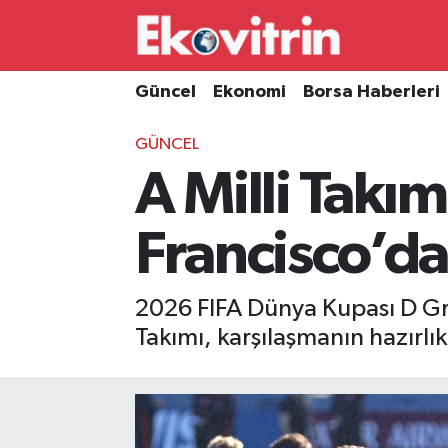
Güncel
Hava Durumu
Güncel
Ekonomi
Borsa Haberleri
Ekonomi
Trafik Durumu
GÜNCEL
A Milli Takı
Borsa Haberleri
Süper Lig Puan Durumu ve Fikstür
İş Dünyası
Tüm Manşetler
Francisco’da
Lojistik
Son Dakika Haberleri
2026 FIFA Dünya Kupası D Gru
Otovitrin
Haber Arşivi
Takımı, karşılaşmanın hazırl
Asayiş
Magazin