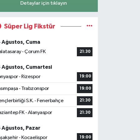
Detaylar için tıklayın
Süper Lig Fikstür
4 Ağustos, Cuma
latasaray - Çorum FK
21:30
5 Ağustos, Cumartesi
nyaspor - Rizespor
19:00
sımpaşa - Trabzonspor
19:00
nçlerbirliği S.K. - Fenerbahçe
21:30
ziantep FK - Alanyaspor
21:30
6 Ağustos, Pazar
şakşehir - Kocaelispor
19:00