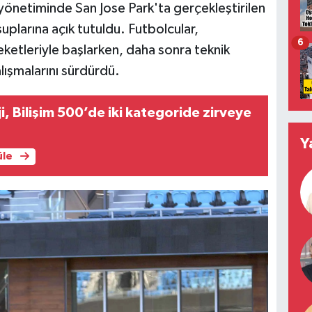
yönetiminde San Jose Park'ta gerçekleştirilen
suplarına açık tutuldu. Futbolcular,
6
ketleriyle başlarken, daha sonra teknik
ışmalarını sürdürdü.
i, Bilişim 500’de iki kategoride zirveye
Y
üle