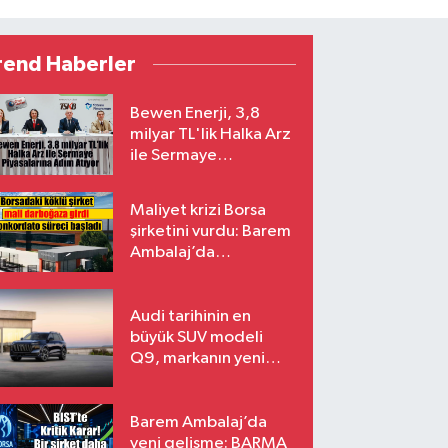
rend Haberler
Bewen Enerji, 3,8
milyar TL'lik Halka Arz
ile Sermaye
Piyasalarına Adım
Atıyor
Maliyet krizi Borsa
şirketini vurdu: Barem
Ambalaj’da
konkordato süreci
Audi tarihinin en
büyük SUV modeli
Q9, markanın yeni
amiral gemisi oluyor
Barem Ambalaj’da
yeni gelişme: BARMA