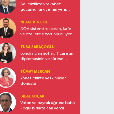
Belirsizlikten rekabet
gücüne: Türkiye'nin yeni
ekonomi vizyonu
NIHAT BINGÖL
DOA sistemi restoran, kafe
ve otellerde zorunlu oluyor
TUBA SARAÇOĞLU
Londra’dan notlar: Ticaretin,
diplomasinin ve küresel
vizyonun başkentinde
Türkiye’nin yükselen gücü
TÜMAY MERCAN
Yöneticilikte yetkinlikler
dönüştü
BILAL KOÇAK
Vatan ve bayrak uğruna baba
- oğul birlikte can verdi