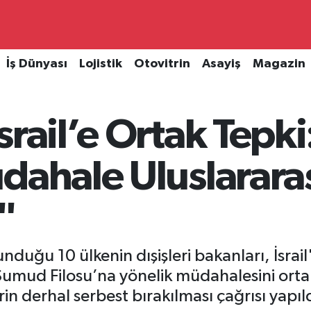
İş Dünyası
Lojistik
Otovitrin
Asayiş
Magazin
srail’e Ortak Tepk
üdahale Uluslarar
"
nduğu 10 ülkenin dışişleri bakanları, İsrai
mud Filosu’na yönelik müdahalesini ortak bi
rin derhal serbest bırakılması çağrısı yapıld