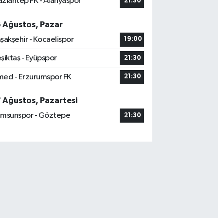
ziantep FK - Alanyaspor
21:30
6 Ağustos, Pazar
şakşehir - Kocaelispor
19:00
şiktaş - Eyüpspor
21:30
ed - Erzurumspor FK
21:30
7 Ağustos, Pazartesi
msunspor - Göztepe
21:30