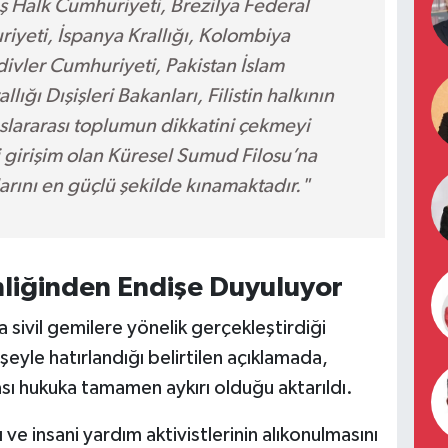
 Halk Cumhuriyeti, Brezilya Federal
yeti, İspanya Krallığı, Kolombiya
ivler Cumhuriyeti, Pakistan İslam
ığı Dışişleri Bakanları, Filistin halkının
uslararası toplumun dikkatini çekmeyi
ni girişim olan Küresel Sumud Filosu’na
ılarını en güçlü şekilde kınamaktadır."
nliğinden Endişe Duyuluyor
da sivil gemilere yönelik gerçekleştirdiği
eyle hatırlandığı belirtilen açıklamada,
rası hukuka tamamen aykırı olduğu aktarıldı.
 ve insani yardım aktivistlerinin alıkonulmasını