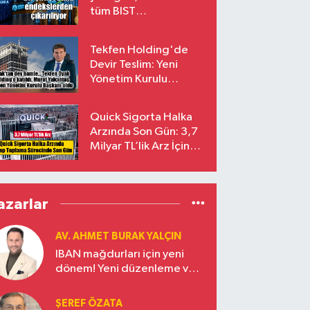
tüm BIST
endekslerinden
çıkarılıyor
Tekfen Holding'de
Devir Teslim: Yeni
Yönetim Kurulu
Başkanı Prof. Dr. Murat
Yalçıntaş Oldu!
Quick Sigorta Halka
Arzında Son Gün: 3,7
Milyar TL’lik Arz İçin
Talepler Bugün Sona
Eriyor
azarlar
AV. AHMET BURAK YALÇIN
IBAN mağdurları için yeni
dönem! Yeni düzenleme ve
ceza indirim oranları
ŞEREF ÖZATA