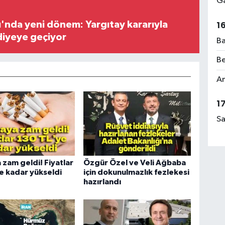
Ga
ı'nda yeni dönem: Yargıtay kararıyla
1
diyeye geçiyor
Ba
Be
Am
1
Sa
 zam geldi! Fiyatlar
Özgür Özel ve Veli Ağbaba
e kadar yükseldi
için dokunulmazlık fezlekesi
hazırlandı