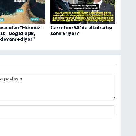
usundan "Hürmüz"
CarrefourSA'da alkol satışı
sı: "Boğaz açık,
sona eriyor?
r devam ediyor"