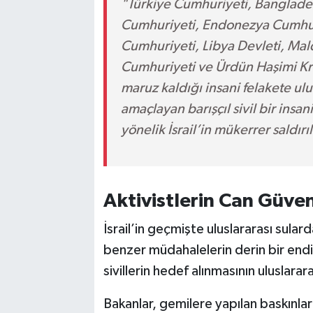
"Türkiye Cumhuriyeti, Bangladeş
Cumhuriyeti, Endonezya Cumhuri
Cumhuriyeti, Libya Devleti, Mald
Cumhuriyeti ve Ürdün Haşimi Krall
maruz kaldığı insani felakete ul
amaçlayan barışçıl sivil bir insa
yönelik İsrail’in mükerrer saldır
Aktivistlerin Can Güve
İsrail’in geçmişte uluslararası sular
benzer müdahalelerin derin bir endiş
sivillerin hedef alınmasının uluslara
Bakanlar, gemilere yapılan baskınları