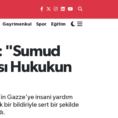
Gayrimenkul
Spor
Eğitim
i: "Sumud
ası Hukukun
l'in Gazze'ye insani yardım
r bildiriyle sert bir şekilde
ı.