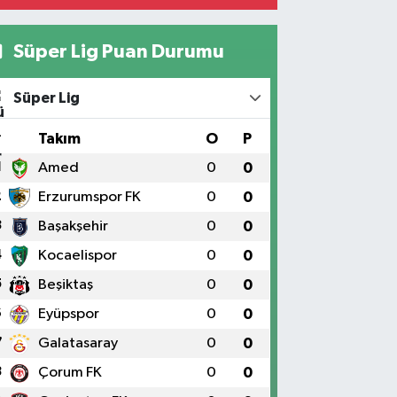
Süper Lig Puan Durumu
Süper Lig
#
Takım
O
P
1
Amed
0
0
2
Erzurumspor FK
0
0
3
Başakşehir
0
0
4
Kocaelispor
0
0
5
Beşiktaş
0
0
6
Eyüpspor
0
0
7
Galatasaray
0
0
8
Çorum FK
0
0