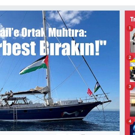
T
1
2
3
4