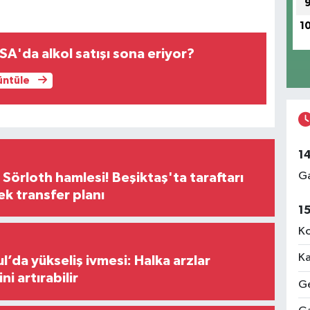
1
SA'da alkol satışı sona eriyor?
rüntüle
1
Ga
 Sörloth hamlesi! Beşiktaş'ta taraftarı
ek transfer planı
1
Ko
Ka
l’da yükseliş ivmesi: Halka arzlar
ini artırabilir
Ge