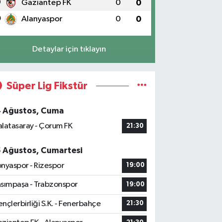
9
Gaziantep FK
0
0
0
Alanyaspor
0
0
Detaylar için tıklayın
Süper Lig Fikstür
4 Ağustos, Cuma
latasaray - Çorum FK
21:30
5 Ağustos, Cumartesi
nyaspor - Rizespor
19:00
sımpaşa - Trabzonspor
19:00
nçlerbirliği S.K. - Fenerbahçe
21:30