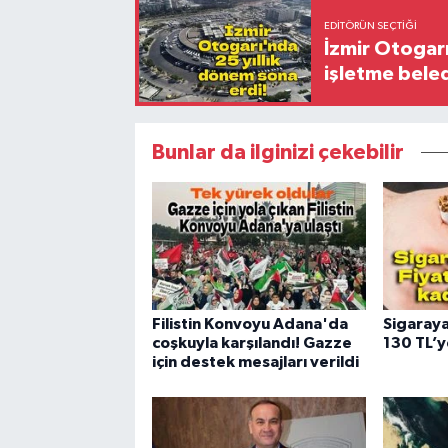
EDITÖRÜN SEÇTIĞI
İzmir Otogar
işletme bele
Bunlar da ilginizi çekebilir
Filistin Konvoyu Adana'da
Sigaraya
coşkuyla karşılandı! Gazze
130 TL’y
için destek mesajları verildi