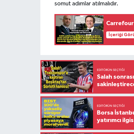
somut adımlar atılmalıdır.
Carrefour
İçeriği Gö
EDITÖRÜN SEÇTIĞI
Salah sonrası
sakinleştirec
EDITÖRÜN SEÇTIĞI
Borsa İstanbu
yatırımcı ilgis