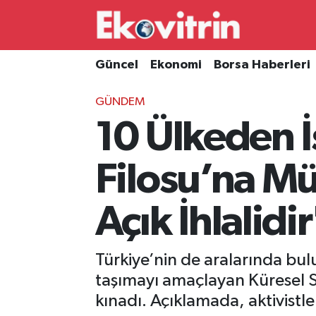
Güncel
Hava Durumu
Güncel
Ekonomi
Borsa Haberleri
Ekonomi
Trafik Durumu
GÜNDEM
10 Ülkeden İ
Borsa Haberleri
Süper Lig Puan Durumu ve Fikstür
İş Dünyası
Tüm Manşetler
Filosu’na M
Lojistik
Son Dakika Haberleri
Açık İhlalidir
Otovitrin
Haber Arşivi
Türkiye’nin de aralarında bulu
Asayiş
taşımayı amaçlayan Küresel Su
kınadı. Açıklamada, aktivistle
Magazin