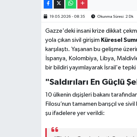
19.05.2026 - 08:35
Okunma Süresi: 2 Dk
Gazze'deki insani krize dikkat çek
yola çıkan sivil girişim
Küresel Sumu
karşılaştı. Yaşanan bu gelişme üzer
İspanya, Kolombiya, Libya, Maldivler
bir bildiri yayımlayarak İsrail'e tepk
"Saldırıları En Güçlü Ş
10 ülkenin dışişleri bakanı tarafın
Filosu’nun tamamen barışçıl ve sivil 
şu ifadelere yer verildi: