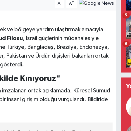
-
+
A
A
5
mek ve bölgeye yardım ulaştırmak amacıyla
d Filosu
, İsrail güçlerinin müdahalesiyle
6
ine Türkiye, Bangladeş, Brezilya, Endonezya,
, Pakistan ve Ürdün dışişleri bakanları ortak
i gösterdi.
ekilde Kınıyoruz"
Y
dan imzalanan ortak açıklamada, Küresel Sumud
bir insani girişim olduğu vurgulandı. Bildiride