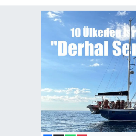
Gayrimenkul
Spor
Eğitim