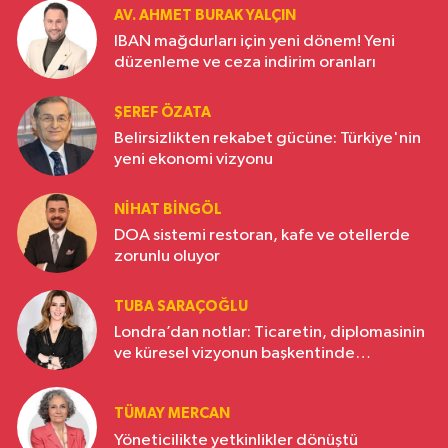
AV. AHMET BURAK YALÇIN
IBAN mağdurları için yeni dönem! Yeni
düzenleme ve ceza indirim oranları
ŞEREF ÖZATA
Belirsizlikten rekabet gücüne: Türkiye'nin
yeni ekonomi vizyonu
NIHAT BINGÖL
DOA sistemi restoran, kafe ve otellerde
zorunlu oluyor
TUBA SARAÇOĞLU
Londra’dan notlar: Ticaretin, diplomasinin
ve küresel vizyonun başkentinde
Türkiye’nin yükselen gücü
TÜMAY MERCAN
Yöneticilikte yetkinlikler dönüştü