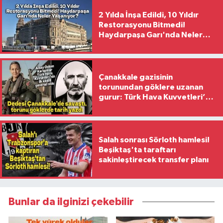
2 Yılda İnşa Edildi, 10 Yıldır
Restorasyonu Bitmedi!
Haydarpaşa Garı'nda Neler
Yaşanıyor?
Çanakkale gazisinin
torunundan göklere uzanan
gurur: Türk Hava Kuvvetleri’nin
ilk kadın generali oldu
Salah sonrası Sörloth hamlesi!
Beşiktaş'ta taraftarı
sakinleştirecek transfer planı
Bunlar da ilginizi çekebilir