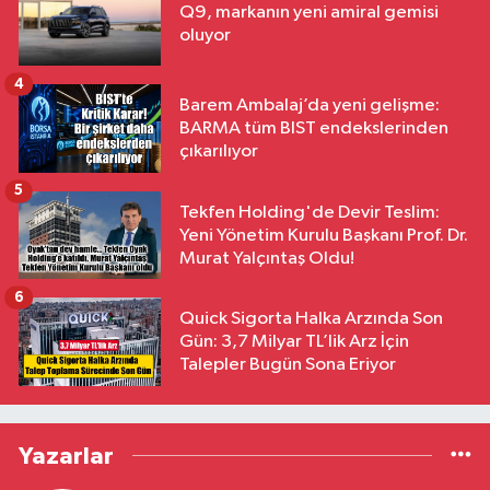
Q9, markanın yeni amiral gemisi
oluyor
4
Barem Ambalaj’da yeni gelişme:
BARMA tüm BIST endekslerinden
çıkarılıyor
5
Tekfen Holding'de Devir Teslim:
Yeni Yönetim Kurulu Başkanı Prof. Dr.
Murat Yalçıntaş Oldu!
6
Quick Sigorta Halka Arzında Son
Gün: 3,7 Milyar TL’lik Arz İçin
Talepler Bugün Sona Eriyor
Yazarlar