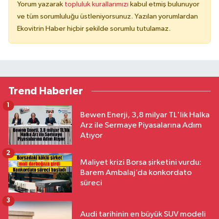
Yorum yazarak
topluluk kurallarımızı
kabul etmiş bulunuyor
ve tüm sorumluluğu üstleniyorsunuz. Yazılan yorumlardan
Ekovitrin Haber hiçbir şekilde sorumlu tutulamaz.
Trend Haberler
1
Bewen Enerji, 3,8 milyar TL'lik Halka
Arz ile Sermaye Piyasalarına Adım
Atıyor
2
Maliyet krizi Borsa şirketini vurdu:
Barem Ambalaj’da konkordato
süreci
3
Audi tarihinin en büyük SUV modeli