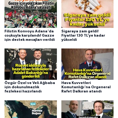
Filistin Konvoyu Adana'da
Sigaraya zam geldi!
coşkuyla karşılandı! Gazze
Fiyatlar 130 TL’ye kadar
için destek mesajları verildi
yükseldi
Özgür Özel ve Veli Ağbaba
Hava Kuvvetleri
için dokunulmazlık
Komutanlığı'na Orgeneral
fezlekesi hazırlandı
Rafet Dalkıran atandı