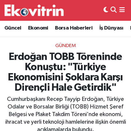
Güncel
Hava Durumu
Güncel
Ekonomi
Borsa Haberleri
İş Dünyası
Ekonomi
Trafik Durumu
GÜNDEM
Borsa Haberleri
Süper Lig Puan Durumu ve Fikstür
Erdoğan TOBB Töreninde
Konuştu: "Türkiye
İş Dünyası
Tüm Manşetler
Ekonomisini Şoklara Karşı
Lojistik
Son Dakika Haberleri
Dirençli Hale Getirdik"
Otovitrin
Haber Arşivi
Cumhurbaşkanı Recep Tayyip Erdoğan, Türkiye
Odalar ve Borsalar Birliği (TOBB) Hizmet Şeref
Asayiş
Belgesi ve Plaket Takdim Töreni'nde ekonomi,
ihracat ve yerli teknoloji hamlelerine ilişkin önemli
Magazin
açıklamalarda bulundu.