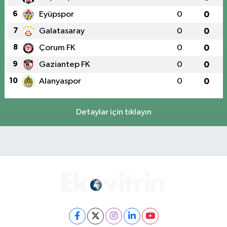
6
Eyüpspor
0
0
7
Galatasaray
0
0
8
Çorum FK
0
0
9
Gaziantep FK
0
0
10
Alanyaspor
0
0
Detaylar için tıklayın