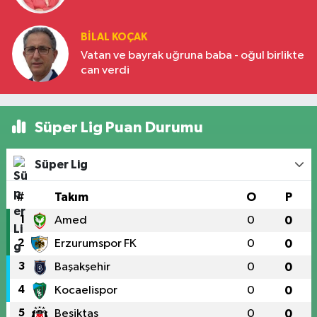
BILAL KOÇAK
Vatan ve bayrak uğruna baba - oğul birlikte
can verdi
Süper Lig Puan Durumu
Süper Lig
#
Takım
O
P
1
Amed
0
0
2
Erzurumspor FK
0
0
3
Başakşehir
0
0
4
Kocaelispor
0
0
5
Beşiktaş
0
0