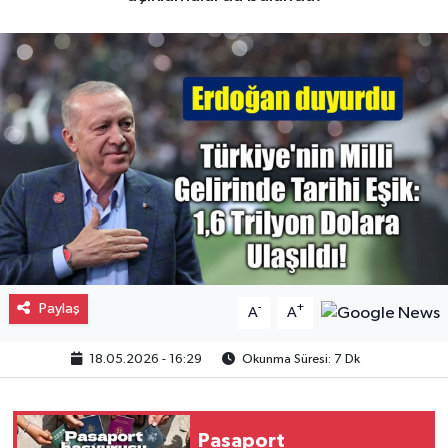
Gayrimenkul
Spor
Eğitim
Paylaş
-
+
A
A
18.05.2026 - 16:29
Okunma Süresi: 7 Dk
Pasaport