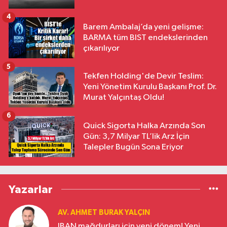
4
Barem Ambalaj’da yeni gelişme:
BARMA tüm BIST endekslerinden
çıkarılıyor
5
Tekfen Holding'de Devir Teslim:
Yeni Yönetim Kurulu Başkanı Prof. Dr.
Murat Yalçıntaş Oldu!
6
Quick Sigorta Halka Arzında Son
Gün: 3,7 Milyar TL’lik Arz İçin
Talepler Bugün Sona Eriyor
Yazarlar
AV. AHMET BURAK YALÇIN
IBAN mağdurları için yeni dönem! Yeni