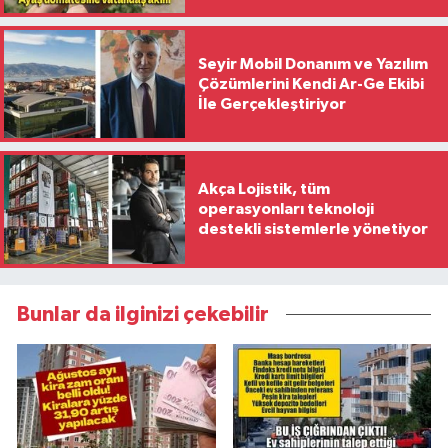
Seyir Mobil Donanım ve Yazılım
Çözümlerini Kendi Ar-Ge Ekibi
İle Gerçekleştiriyor
Akça Lojistik, tüm
operasyonları teknoloji
destekli sistemlerle yönetiyor
Bunlar da ilginizi çekebilir