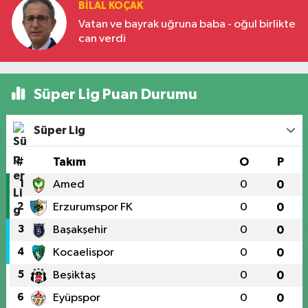
BILAL KOÇAK
Vatan ve bayrak uğruna baba - oğul birlikte
can verdi
Süper Lig Puan Durumu
Süper Lig
#
Takım
O
P
1
Amed
0
0
2
Erzurumspor FK
0
0
3
Başakşehir
0
0
4
Kocaelispor
0
0
5
Beşiktaş
0
0
6
Eyüpspor
0
0