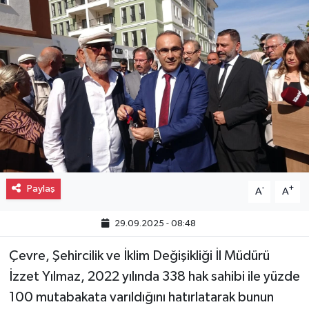
Gayrimenkul
Spor
Eğitim
Paylaş
-
+
A
A
29.09.2025 - 08:48
Çevre, Şehircilik ve İklim Değişikliği İl Müdürü
İzzet Yılmaz, 2022 yılında 338 hak sahibi ile yüzde
100 mutabakata varıldığını hatırlatarak bunun