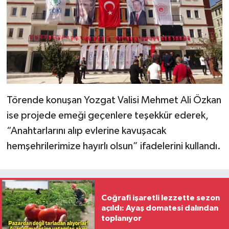
Törende konuşan Yozgat Valisi Mehmet Ali Özkan
ise projede emeği geçenlere teşekkür ederek,
“Anahtarlarını alıp evlerine kavuşacak
hemşehrilerimize hayırlı olsun” ifadelerini kullandı.
Coğrafi işaretli lezzette sezon
açıldı: Ayaş domatesi dalından
toplanıyor