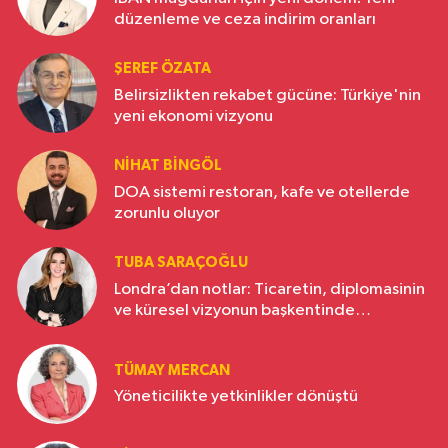
düzenleme ve ceza indirim oranları
ŞEREF ÖZATA
Belirsizlikten rekabet gücüne: Türkiye'nin
yeni ekonomi vizyonu
NIHAT BINGÖL
DOA sistemi restoran, kafe ve otellerde
zorunlu oluyor
TUBA SARAÇOĞLU
Londra’dan notlar: Ticaretin, diplomasinin
ve küresel vizyonun başkentinde
Türkiye’nin yükselen gücü
TÜMAY MERCAN
Yöneticilikte yetkinlikler dönüştü