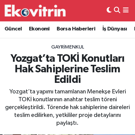
Güncel
Hava Durumu
Güncel
Ekonomi
Borsa Haberleri
İş Dünyası
Ekonomi
Trafik Durumu
GAYRIMENKUL
Borsa Haberleri
Süper Lig Puan Durumu ve Fikstür
Yozgat’ta TOKİ Konutları
Hak Sahiplerine Teslim
İş Dünyası
Tüm Manşetler
Edildi
Lojistik
Son Dakika Haberleri
Yozgat’ta yapımı tamamlanan Menekşe Evleri
TOKİ konutlarının anahtar teslim töreni
Otovitrin
Haber Arşivi
gerçekleştirildi. Törende hak sahiplerine daireleri
teslim edilirken, yetkililer proje detaylarını
Asayiş
paylaştı.
Magazin