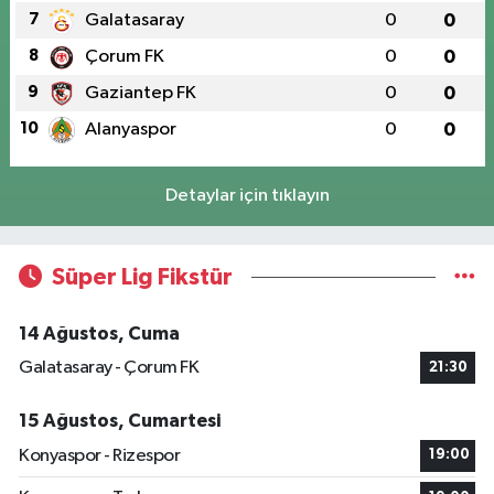
7
Galatasaray
0
0
8
Çorum FK
0
0
9
Gaziantep FK
0
0
10
Alanyaspor
0
0
Detaylar için tıklayın
Süper Lig Fikstür
14 Ağustos, Cuma
Galatasaray - Çorum FK
21:30
15 Ağustos, Cumartesi
Konyaspor - Rizespor
19:00