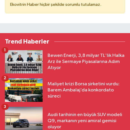
Ekovitrin Haber hiçbir şekilde sorumlu tutulamaz.
Trend Haberler
1
Bewen Enerji, 3,8 milyar TL'lik Halka
Arz ile Sermaye Piyasalarına Adım
Atıyor
2
Maliyet krizi Borsa şirketini vurdu:
Barem Ambalaj’da konkordato
süreci
3
Audi tarihinin en büyük SUV modeli
Q9, markanın yeni amiral gemisi
oluyor