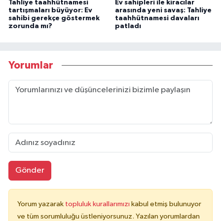
Tahliye taahhütnamesi
Ev sahipleri ile kiracılar
tartışmaları büyüyor: Ev
arasında yeni savaş: Tahliye
sahibi gerekçe göstermek
taahhütnamesi davaları
zorunda mı?
patladı
Yorumlar
Gönder
Yorum yazarak
topluluk kurallarımızı
kabul etmiş bulunuyor
ve tüm sorumluluğu üstleniyorsunuz. Yazılan yorumlardan