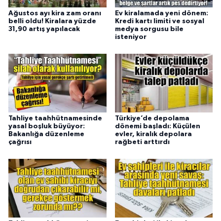
Ağustos ayı kira zam oranı
Ev kiralamada yeni dönem:
belli oldu! Kiralara yüzde
Kredi kartı limiti ve sosyal
31,90 artış yapılacak
medya sorgusu bile
isteniyor
Tahliye taahhütnamesinde
Türkiye’de depolama
yasal boşluk büyüyor:
dönemi başladı: Küçülen
Bakanlığa düzenleme
evler, kiralık depolara
çağrısı
rağbeti arttırdı