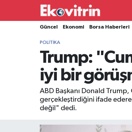
Güncel
Hava Durumu
Güncel
Ekonomi
Borsa Haberleri
Ekonomi
Trafik Durumu
POLITIKA
Trump: "Cum
Borsa Haberleri
Süper Lig Puan Durumu ve Fikstür
İş Dünyası
Tüm Manşetler
iyi bir görü
Lojistik
Son Dakika Haberleri
ABD Başkanı Donald Trump, C
Otovitrin
Haber Arşivi
gerçekleştirdiğini ifade eder
değil" dedi.
Asayiş
Magazin