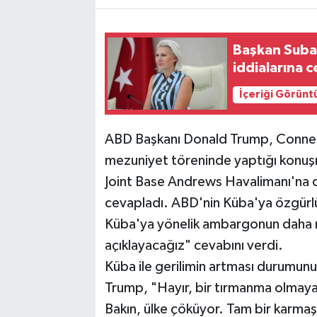
Başkan Subaş
iddialarına 
İçeriği Görünt
ABD Başkanı Donald Trump, Connect
mezuniyet töreninde yaptığı konuş
Joint Base Andrews Havalimanı'na d
cevapladı. ABD'nin Küba'ya özgürlü
Küba'ya yönelik ambargonun daha n
açıklayacağız" cevabını verdi.
Küba ile gerilimin artması durumun
Trump, "Hayır, bir tırmanma olma
Bakın, ülke çöküyor. Tam bir karmaş