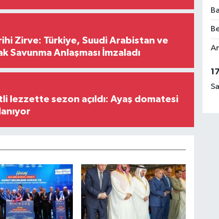
Ba
Be
hi Zirve: Türkiye, Suudi Arabistan ve
Am
ak Savunma Anlaşması İmzaladı
1
Sa
tli lezzette sezon açıldı: Ayaş domatesi
lanıyor