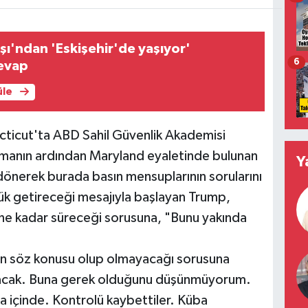
ı'ndan 'Eskişehir'de yaşıyor'
6
cevap
üle
icut'ta ABD Sahil Güvenlik Akademisi
manın ardından Maryland eyaletinde bulunan
Y
önerek burada basın mensuplarının sorularını
k getireceği mesajıyla başlayan Trump,
e kadar süreceği sorusuna, "Bunu yakında
un söz konusu olup olmayacağı sorusuna
yacak. Buna gerek olduğunu düşünmüyorum.
a içinde. Kontrolü kaybettiler. Küba