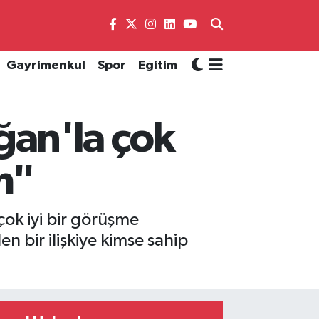
Gayrimenkul
Spor
Eğitim
an'la çok
m"
k iyi bir görüşme
 bir ilişkiye kimse sahip