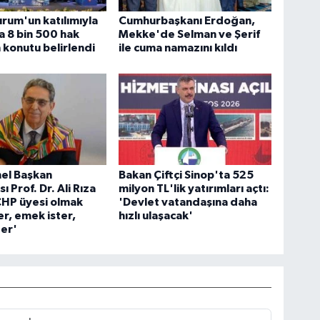
rum'un katılımıyla
Cumhurbaşkanı Erdoğan,
 8 bin 500 hak
Mekke'de Selman ve Şerif
n konutu belirlendi
ile cuma namazını kıldı
el Başkan
Bakan Çiftçi Sinop'ta 525
ı Prof. Dr. Ali Rıza
milyon TL'lik yatırımları açtı:
CHP üyesi olmak
'Devlet vatandaşına daha
er, emek ister,
hızlı ulaşacak'
ter'