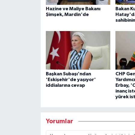
Hazine ve Maliye Bakanı
Bakan Ku
Şimşek, Mardin'de
Hatay'da
sahibini
Başkan Subaşı'ndan
CHP Gen
'Eskişehir'de yaşıyor'
Yardımcıs
iddialarına cevap
Erbay, '
inanç ist
yürek is
Yorumlar