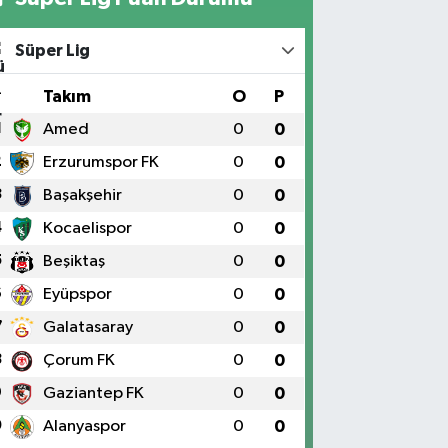
Süper Lig
#
Takım
O
P
1
Amed
0
0
2
Erzurumspor FK
0
0
3
Başakşehir
0
0
4
Kocaelispor
0
0
5
Beşiktaş
0
0
6
Eyüpspor
0
0
7
Galatasaray
0
0
8
Çorum FK
0
0
9
Gaziantep FK
0
0
0
Alanyaspor
0
0