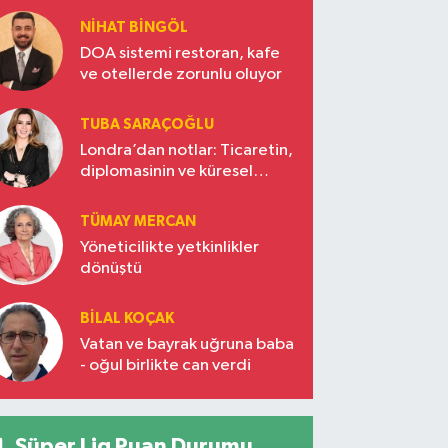
NIHAT BINGÖL
DOA sistemi restoran, kafe
ve otellerde zorunlu oluyor
TUBA SARAÇOĞLU
Londra’dan notlar: Ticaretin,
diplomasinin ve küresel
vizyonun başkentinde
Türkiye’nin yükselen gücü
TÜMAY MERCAN
Yöneticilikte yetkinlikler
dönüştü
BILAL KOÇAK
Vatan ve bayrak uğruna baba
- oğul birlikte can verdi
Süper Lig Puan Durumu