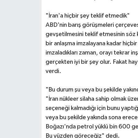
"İran'a hiçbir şey teklif etmedik"
ABD'nin barış görüşmeleri çerçevesi
gevşetilmesini teklif etmesinin sö
bir anlaşma imzalayana kadar hiçbi
imzaladıkları zaman, orayı tekrar in
gerçekten iyi bir şey olur. Fakat hay
verdi.
"Bu durum şu veya bu şekilde yakı
"İran nükleer silaha sahip olmak üze
seçeneği kalmadığı için bunu yaptı
veya bu şekilde yakında sona erecek
Boğazı'nda petrol yüklü bin 600 gem
Bu yüzden göreceğiz" dedi.