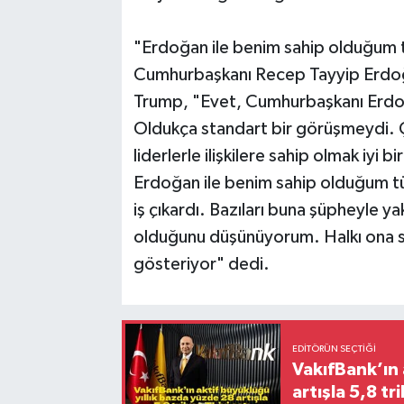
"Erdoğan ile benim sahip olduğum tü
Cumhurbaşkanı Recep Tayyip Erdoğan
Trump, "Evet, Cumhurbaşkanı Erdoğ
Oldukça standart bir görüşmeydi. Çok
liderlerle ilişkilere sahip olmak iyi 
Erdoğan ile benim sahip olduğum türd
iş çıkardı. Bazıları buna şüpheyle ya
olduğunu düşünüyorum. Halkı ona s
gösteriyor" dedi.
EDITÖRÜN SEÇTIĞI
VakıfBank’ın 
artışla 5