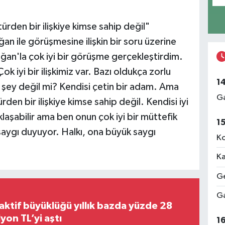
rden bir ilişkiye kimse sahip değil"
 ile görüşmesine ilişkin bir soru üzerine
an'la çok iyi bir görüşme gerçekleştirdim.
 iyi bir ilişkimiz var. Bazı oldukça zorlu
1
bir şey değil mi? Kendisi çetin bir adam. Ama
Ga
en bir ilişkiye kimse sahip değil. Kendisi iyi
klaşabilir ama ben onun çok iyi bir müttefik
1
aygı duyuyor. Halkı, ona büyük saygı
Ko
Ka
Ge
Ga
aktif büyüklüğü yıllık bazda yüzde 28
,8 trilyon TL’yi aştı
1