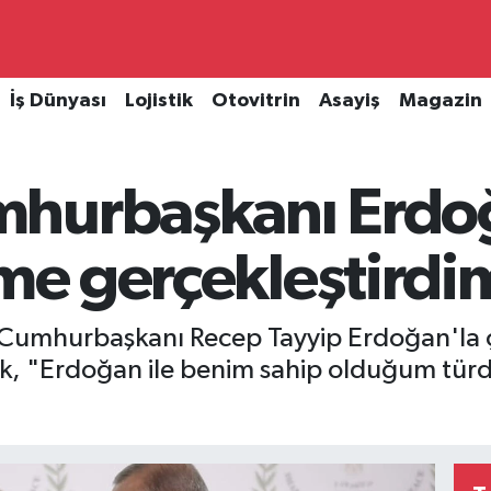
İş Dünyası
Lojistik
Otovitrin
Asayiş
Magazin
hurbaşkanı Erdoğ
şme gerçekleştirdi
umhurbaşkanı Recep Tayyip Erdoğan'la ço
ek, "Erdoğan ile benim sahip olduğum türden