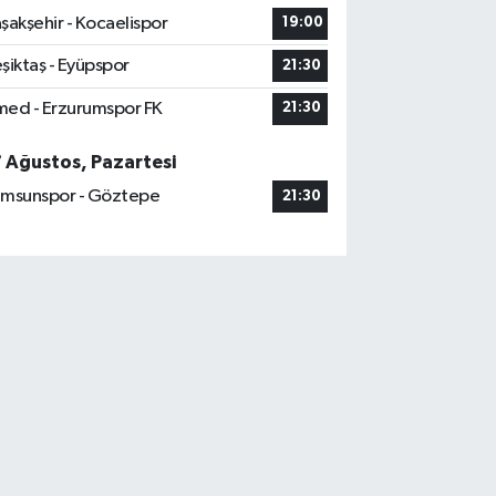
şakşehir - Kocaelispor
19:00
şiktaş - Eyüpspor
21:30
ed - Erzurumspor FK
21:30
7 Ağustos, Pazartesi
msunspor - Göztepe
21:30