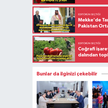
EDITÖRÜN SEÇTIĞI
Mekke'de Tari
Pakistan Ort
EDITÖRÜN SEÇTIĞI
Coğrafi işare
dalından top
Bunlar da ilginizi çekebilir