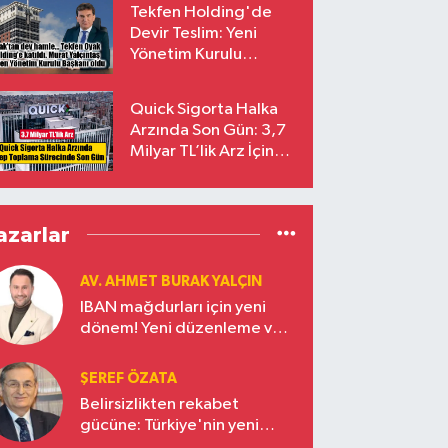
Tekfen Holding'de
Devir Teslim: Yeni
Yönetim Kurulu
Başkanı Prof. Dr. Murat
Yalçıntaş Oldu!
Quick Sigorta Halka
Arzında Son Gün: 3,7
Milyar TL’lik Arz İçin
Talepler Bugün Sona
Eriyor
azarlar
AV. AHMET BURAK YALÇIN
IBAN mağdurları için yeni
dönem! Yeni düzenleme ve
ceza indirim oranları
ŞEREF ÖZATA
Belirsizlikten rekabet
gücüne: Türkiye'nin yeni
ekonomi vizyonu