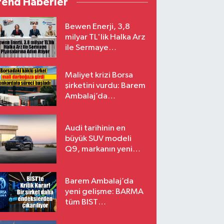
rend Haberler
Bewen Enerji, 3,8
milyar TL'lik Halka Arz
ile Sermaye
Piyasalarına Adım
Atıyor
Maliyet krizi Borsa
şirketini vurdu: Barem
Ambalaj’da
konkordato süreci
Audi tarihinin en
büyük SUV modeli
Q9, markanın yeni
amiral gemisi oluyor
Barem Ambalaj’da
yeni gelişme: BARMA
tüm BIST
endekslerinden
çıkarılıyor