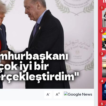
T
1
2
3
4
-
+
A
A
5