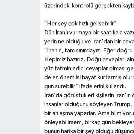
üzerindeki kontrolü gerçekten kayb
"Her şey çok hızlı gelişebilir"
Dün İran'ı vurmaya bir saat kala va
yerin ne olduğu ve İran'dan bir cev
"İnanın, tam sınırdayız. Eğer doğru c
Hepimiz hazırız. Doğu cevapları a
yüz tatmin edici cevaplar olması ger
de en önemlisi hayat kurtarmış oluruz
gün sürebilir" ifadelerini kullandı.
İran'da görüştükleri kişilerin İran'ı
insanlar olduğunu söyleyen Trump, 
bir anlaşma yaparlar. Ama bilmiyor
önleyebilirsem, birkaç gün bekleyer
bunun harika bir şey olduğu düşün