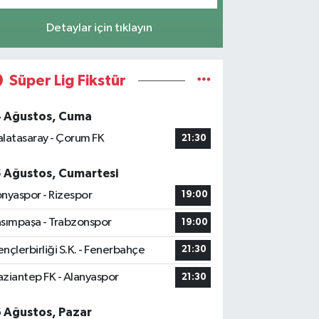
Detaylar için tıklayın
Süper Lig Fikstür
4 Ağustos, Cuma
latasaray - Çorum FK
21:30
5 Ağustos, Cumartesi
nyaspor - Rizespor
19:00
sımpaşa - Trabzonspor
19:00
nçlerbirliği S.K. - Fenerbahçe
21:30
ziantep FK - Alanyaspor
21:30
6 Ağustos, Pazar