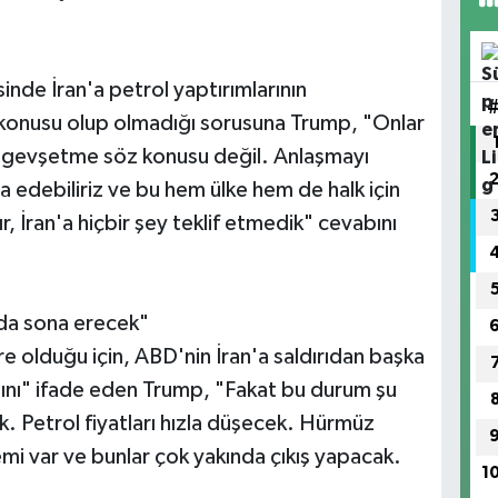
nde İran'a petrol yaptırımlarının
z konusu olup olmadığı sorusuna Trump, "Onlar
r gevşetme söz konusu değil. Anlaşmayı
şa edebiliriz ve bu hem ülke hem de halk için
ır, İran'a hiçbir şey teklif etmedik" cevabını
nda sona erecek"
re olduğu için, ABD'nin İran'a saldırıdan başka
ğını" ifade eden Trump, "Fakat bu durum şu
. Petrol fiyatları hızla düşecek. Hürmüz
i var ve bunlar çok yakında çıkış yapacak.
1