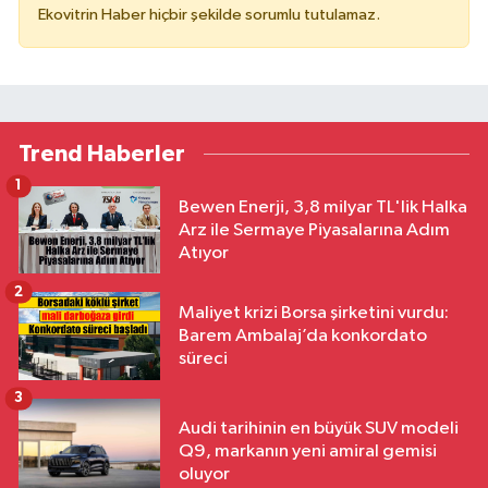
Ekovitrin Haber hiçbir şekilde sorumlu tutulamaz.
Trend Haberler
1
Bewen Enerji, 3,8 milyar TL'lik Halka
Arz ile Sermaye Piyasalarına Adım
Atıyor
2
Maliyet krizi Borsa şirketini vurdu:
Barem Ambalaj’da konkordato
süreci
3
Audi tarihinin en büyük SUV modeli
Q9, markanın yeni amiral gemisi
oluyor