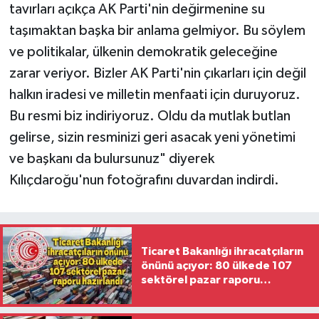
tavırları açıkça AK Parti'nin değirmenine su
taşımaktan başka bir anlama gelmiyor. Bu söylem
ve politikalar, ülkenin demokratik geleceğine
zarar veriyor. Bizler AK Parti'nin çıkarları için değil
halkın iradesi ve milletin menfaati için duruyoruz.
Bu resmi biz indiriyoruz. Oldu da mutlak butlan
gelirse, sizin resminizi geri asacak yeni yönetimi
ve başkanı da bulursunuz" diyerek
Kılıçdaroğu'nun fotoğrafını duvardan indirdi.
Ticaret Bakanlığı ihracatçıların
önünü açıyor: 80 ülkede 107
sektörel pazar raporu
hazırlandı