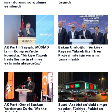
imar durumu sorgulama
taşındı
yenilendi
AK Partili Saygılı, MÜSİAD
Bakan Uraloğlu: 'Yerköy -
İzmir Kongresi'nde
Kayseri Yüksek Hızlı Tren
konuştu: 'Türkiye Yüzyılı
Projesi'nde işin yarısını
hedeflerine üretim ve
tamamladık'
yatırımla ulaşacağız'
AK Parti Genel Başkan
Suudi Arabistan'daki simge
Yardımcısı Zorlu: 'Mekke
yapılar, Türkiye, Pakistan