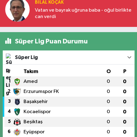
BILAL KOÇAK
Vatan ve bayrak uğruna baba - oğul birlikte
can verdi
Süper Lig Puan Durumu
Süper Lig
#
Takım
O
P
1
Amed
0
0
2
Erzurumspor FK
0
0
3
Başakşehir
0
0
4
Kocaelispor
0
0
5
Beşiktaş
0
0
6
Eyüpspor
0
0