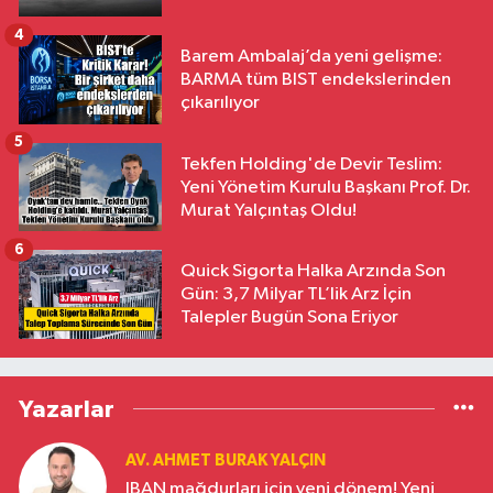
4
Barem Ambalaj’da yeni gelişme:
BARMA tüm BIST endekslerinden
çıkarılıyor
5
Tekfen Holding'de Devir Teslim:
Yeni Yönetim Kurulu Başkanı Prof. Dr.
Murat Yalçıntaş Oldu!
6
Quick Sigorta Halka Arzında Son
Gün: 3,7 Milyar TL’lik Arz İçin
Talepler Bugün Sona Eriyor
Yazarlar
AV. AHMET BURAK YALÇIN
IBAN mağdurları için yeni dönem! Yeni