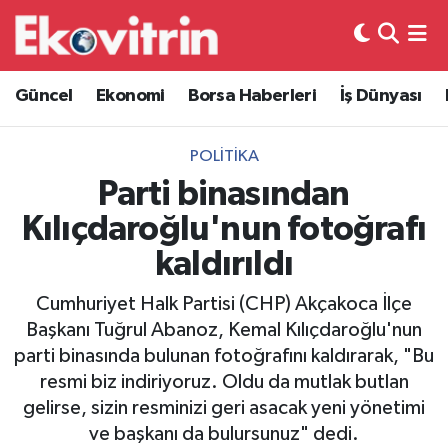
Güncel
Hava Durumu
Güncel
Ekonomi
Borsa Haberleri
İş Dünyası
Ekonomi
Trafik Durumu
POLITIKA
Borsa Haberleri
Süper Lig Puan Durumu ve Fikstür
Parti binasından
Kılıçdaroğlu'nun fotoğrafı
İş Dünyası
Tüm Manşetler
kaldırıldı
Lojistik
Son Dakika Haberleri
Cumhuriyet Halk Partisi (CHP) Akçakoca İlçe
Başkanı Tuğrul Abanoz, Kemal Kılıçdaroğlu'nun
Otovitrin
Haber Arşivi
parti binasında bulunan fotoğrafını kaldırarak, "Bu
resmi biz indiriyoruz. Oldu da mutlak butlan
Asayiş
gelirse, sizin resminizi geri asacak yeni yönetimi
ve başkanı da bulursunuz" dedi.
Magazin