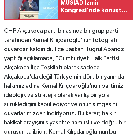
MÜSİAD İzmir
Kongresi'nde konuştu:
'Türkiye Yüzyılı
hedeflerine üretim ve
CHP Akçakoca parti binasında bir grup partili
yatırımla ulaşacağız'
tarafından Kemal Kılıçdaroğlu'nun fotoğrafı
duvardan kaldırıldı. İlçe Başkanı Tuğrul Abanoz
yaptığı açıklamada, "Cumhuriyet Halk Partisi
Akçakoca İlçe Teşkilatı olarak sadece
Akçakoca'da değil Türkiye'nin dört bir yanında
halkımız adına Kemal Kılıçdaroğlu'nun partimizi
ideolojik ve stratejik olarak yanlış bir yola
sürüklediğini kabul ediyor ve onun simgesini
duvarlarımızdan indiriyoruz. Bu karar; halkın
hakikat arayışını siyasette namuslu ve doğru bir
duruşun talibidir. Kemal Kılıçdaroğlu'nun bu