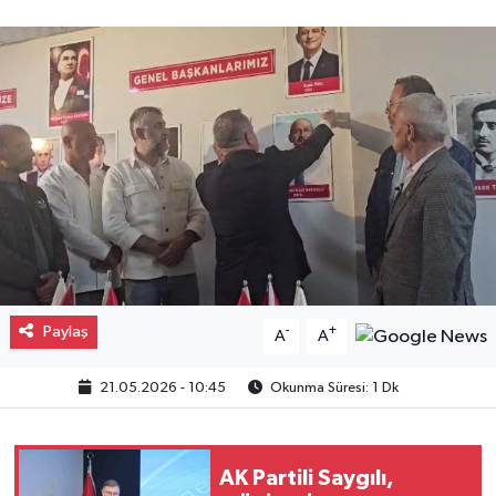
Gayrimenkul
Spor
Eğitim
Paylaş
-
+
A
A
21.05.2026 - 10:45
Okunma Süresi: 1 Dk
AK Partili Saygılı,