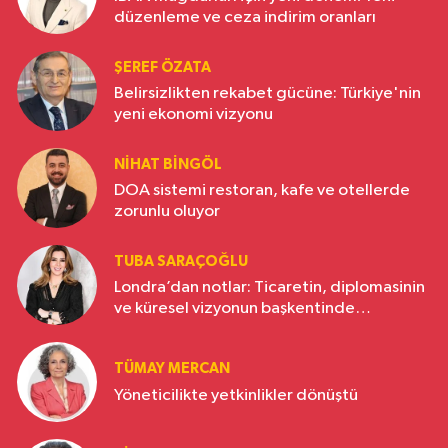
düzenleme ve ceza indirim oranları
ŞEREF ÖZATA
Belirsizlikten rekabet gücüne: Türkiye'nin
yeni ekonomi vizyonu
NIHAT BINGÖL
DOA sistemi restoran, kafe ve otellerde
zorunlu oluyor
TUBA SARAÇOĞLU
Londra’dan notlar: Ticaretin, diplomasinin
ve küresel vizyonun başkentinde
Türkiye’nin yükselen gücü
TÜMAY MERCAN
Yöneticilikte yetkinlikler dönüştü