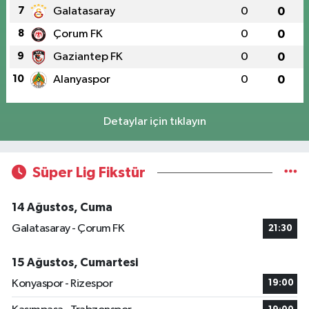
7
Galatasaray
0
0
8
Çorum FK
0
0
9
Gaziantep FK
0
0
10
Alanyaspor
0
0
Detaylar için tıklayın
Süper Lig Fikstür
14 Ağustos, Cuma
Galatasaray - Çorum FK
21:30
15 Ağustos, Cumartesi
Konyaspor - Rizespor
19:00