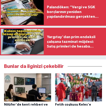
Palandöken: "Vergi ve SGK
borçlarının yeniden
yapılandırılması gerçekten
önemli bir fırsat"
Yargıtay'dan prim endeksli
çalışana tazminat müjdesi:
Satış primleri de hesaba
katılacak
Bunlar da ilginizi çekebilir
Nilüfer'de kent rehberi ve
Fetih coşkusu Keles'e