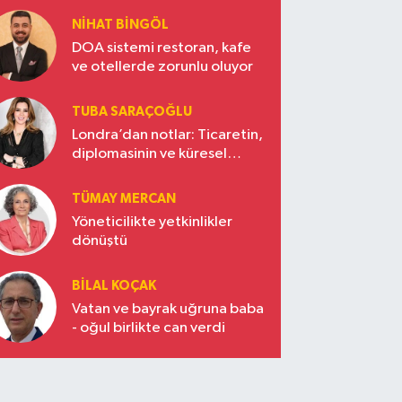
NIHAT BINGÖL
DOA sistemi restoran, kafe
ve otellerde zorunlu oluyor
TUBA SARAÇOĞLU
Londra’dan notlar: Ticaretin,
diplomasinin ve küresel
vizyonun başkentinde
Türkiye’nin yükselen gücü
TÜMAY MERCAN
Yöneticilikte yetkinlikler
dönüştü
BILAL KOÇAK
Vatan ve bayrak uğruna baba
- oğul birlikte can verdi