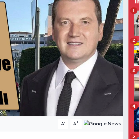
T
1
2
3
4
-
+
A
A
5