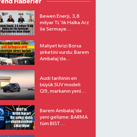
rend Haberler
Bewen Enerji, 3,8
milyar TL'lik Halka Arz
ile Sermaye
Piyasalarına Adım
Atıyor
Maliyet krizi Borsa
şirketini vurdu: Barem
Ambalaj’da
konkordato süreci
Audi tarihinin en
büyük SUV modeli
Q9, markanın yeni
amiral gemisi oluyor
Barem Ambalaj’da
yeni gelişme: BARMA
tüm BIST
endekslerinden
çıkarılıyor