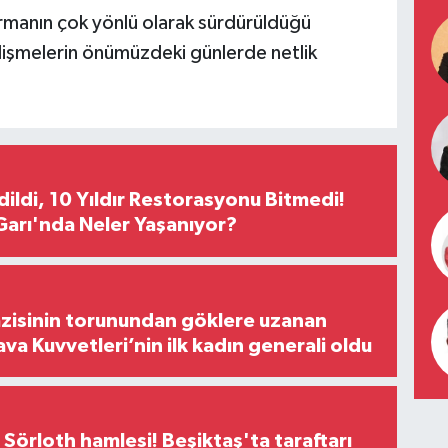
turmanın çok yönlü olarak sürdürüldüğü
elişmelerin önümüzdeki günlerde netlik
Edildi, 10 Yıldır Restorasyonu Bitmedi!
arı'nda Neler Yaşanıyor?
zisinin torunundan göklere uzanan
ava Kuvvetleri’nin ilk kadın generali oldu
 Sörloth hamlesi! Beşiktaş'ta taraftarı