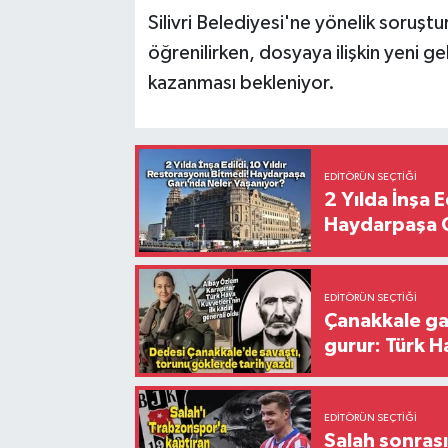
Silivri Belediyesi'ne yönelik soruş
öğrenilirken, dosyaya ilişkin yeni g
kazanması bekleniyor.
EDITÖRÜN SEÇTIĞI
2 Yılda İnşa 
Haydarpaşa G
EDITÖRÜN SEÇTIĞI
Çanakkale ga
gurur: Türk H
EDITÖRÜN SEÇTIĞI
Salah sonrası