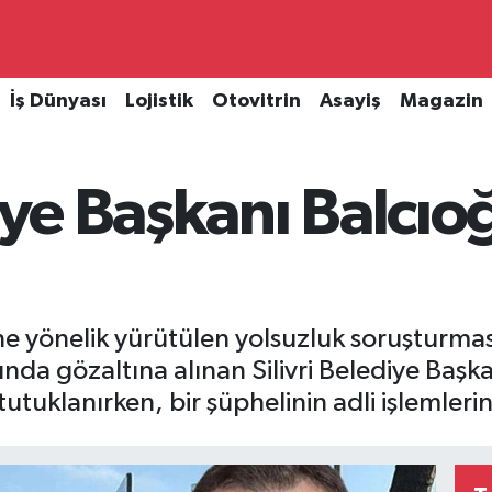
İş Dünyası
Lojistik
Otovitrin
Asayiş
Magazin
iye Başkanı Balcıoğ
i'ne yönelik yürütülen yolsuzluk soruşturma
da gözaltına alınan Silivri Belediye Başk
utuklanırken, bir şüphelinin adli işlemleri