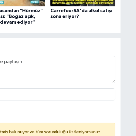
usundan "Hürmüz"
CarrefourSA'da alkol satışı
sı: "Boğaz açık,
sona eriyor?
r devam ediyor"
tmiş bulunuyor ve tüm sorumluluğu üstleniyorsunuz.