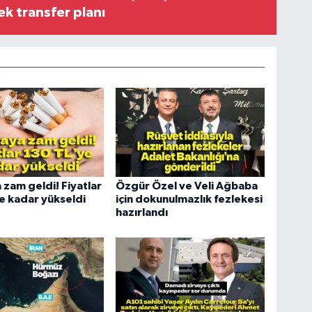
ek transfer planı
 zam geldi! Fiyatlar
Özgür Özel ve Veli Ağbaba
e kadar yükseldi
için dokunulmazlık fezlekesi
hazırlandı