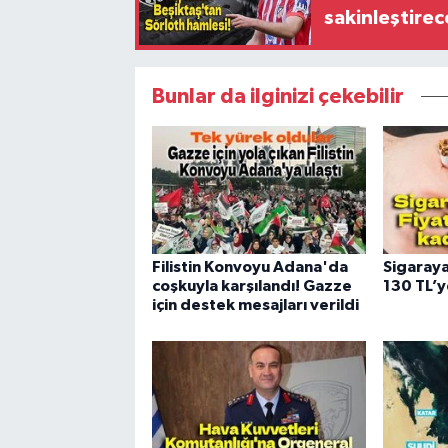
sakinleştirec
Bunlar da ilginizi çekebilir
Filistin Konvoyu Adana'da
Sigaraya
coşkuyla karşılandı! Gazze
130 TL’y
için destek mesajları verildi