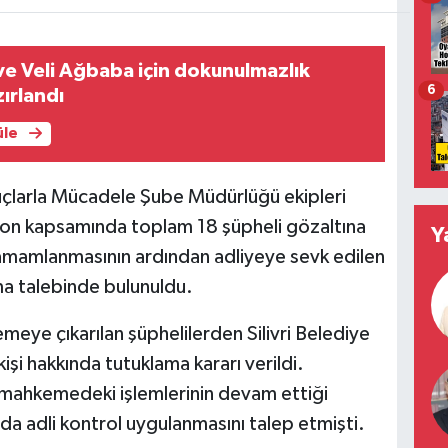
e Veli Ağbaba için dokunulmazlık
6
zırlandı
üle
uçlarla Mücadele Şube Müdürlüğü ekipleri
yon kapsamında toplam 18 şüpheli gözaltına
Y
 tamamlanmasının ardından adliyeye sevk edilen
ma talebinde bulunuldu.
meye çıkarılan şüphelilerden Silivri Belediye
kişi hakkında tutuklama kararı verildi.
 mahkemedeki işlemlerinin devam ettiği
kında adli kontrol uygulanmasını talep etmişti.