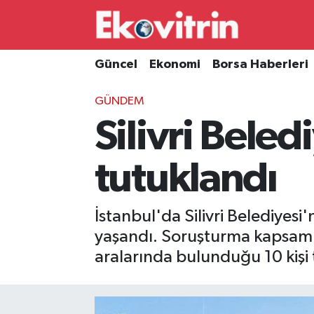
Güncel
Hava Durumu
Güncel
Ekonomi
Borsa Haberleri
Ekonomi
Trafik Durumu
GÜNDEM
Silivri Beled
Borsa Haberleri
Süper Lig Puan Durumu ve Fikstür
İş Dünyası
Tüm Manşetler
tutuklandı
Lojistik
Son Dakika Haberleri
İstanbul'da Silivri Belediyes
Otovitrin
Haber Arşivi
yaşandı. Soruşturma kapsamın
aralarında bulunduğu 10 kişi t
Asayiş
Magazin