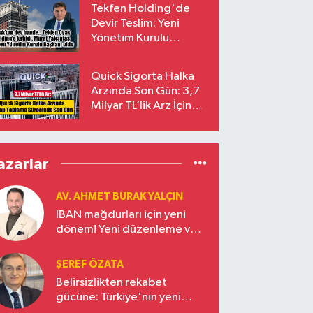
Tekfen Holding'de
Devir Teslim: Yeni
Yönetim Kurulu
Başkanı Prof. Dr. Murat
Yalçıntaş Oldu!
Quick Sigorta Halka
Arzında Son Gün: 3,7
Milyar TL’lik Arz İçin
Talepler Bugün Sona
Eriyor
azarlar
AV. AHMET BURAK YALÇIN
IBAN mağdurları için yeni
dönem! Yeni düzenleme ve
ceza indirim oranları
ŞEREF ÖZATA
Belirsizlikten rekabet
gücüne: Türkiye'nin yeni
ekonomi vizyonu