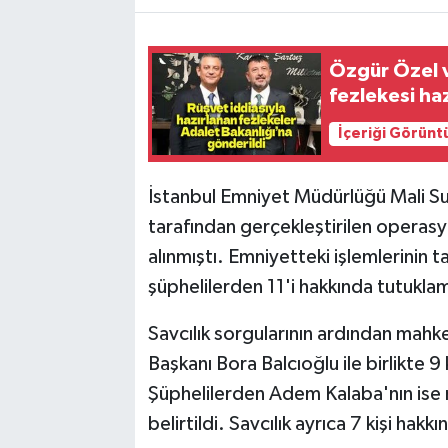
Özgür Özel v
fezlekesi ha
İçeriği Görünt
İstanbul Emniyet Müdürlüğü Mali S
tarafından gerçekleştirilen operas
alınmıştı. Emniyetteki işlemlerinin
şüphelilerden 11'i hakkında tutukla
Savcılık sorgularının ardından mahke
Başkanı Bora Balcıoğlu ile birlikte 9 
Şüphelilerden Adem Kalaba'nın ise
belirtildi. Savcılık ayrıca 7 kişi hak