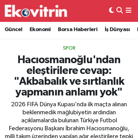
Güncel
Hava Durumu
Güncel
Ekonomi
Borsa Haberleri
İş Dünyası
Ekonomi
Trafik Durumu
SPOR
Borsa Haberleri
Süper Lig Puan Durumu ve Fikstür
Hacıosmanoğlu'ndan
eleştirilere cevap:
İş Dünyası
Tüm Manşetler
"Akbabalık ve sırtlanlık
Lojistik
Son Dakika Haberleri
yapmanın anlamı yok"
Otovitrin
Haber Arşivi
2026 FIFA Dünya Kupası'nda ilk maçta alınan
beklenmedik mağlubiyetin ardından
Asayiş
açıklamalarda bulunan Türkiye Futbol
Federasyonu Başkanı İbrahim Hacıosmanoğlu,
Magazin
milli takım üzerinden yapılan ağır eleştirilere tepki