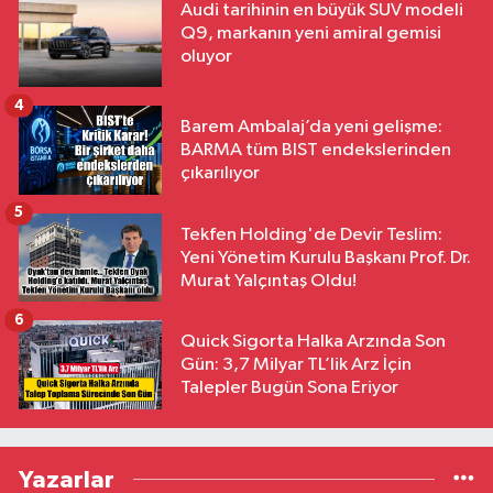
Audi tarihinin en büyük SUV modeli
Q9, markanın yeni amiral gemisi
oluyor
4
Barem Ambalaj’da yeni gelişme:
BARMA tüm BIST endekslerinden
çıkarılıyor
5
Tekfen Holding'de Devir Teslim:
Yeni Yönetim Kurulu Başkanı Prof. Dr.
Murat Yalçıntaş Oldu!
6
Quick Sigorta Halka Arzında Son
Gün: 3,7 Milyar TL’lik Arz İçin
Talepler Bugün Sona Eriyor
Yazarlar