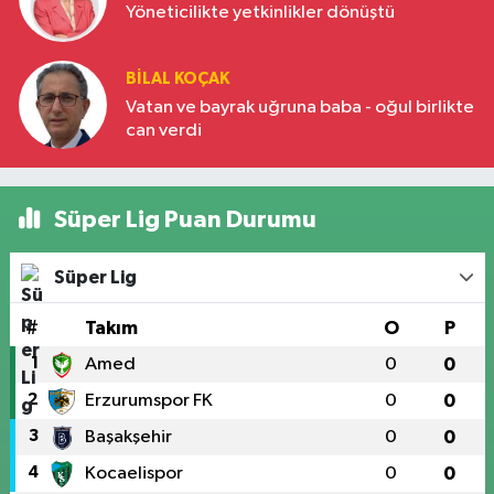
Yöneticilikte yetkinlikler dönüştü
BILAL KOÇAK
Vatan ve bayrak uğruna baba - oğul birlikte
can verdi
Süper Lig Puan Durumu
Süper Lig
#
Takım
O
P
1
Amed
0
0
2
Erzurumspor FK
0
0
3
Başakşehir
0
0
4
Kocaelispor
0
0