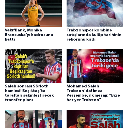
VakıfBank, Monika
Trabzonspor kombine
Brancuska’yı kadrosuna
satışlarında kulüp tarihinin
kattı
rekorunu kırdı
Salah sonrası Sörloth
Mohamed Salah
hamlesi! Beşiktaş'ta
Trabzon'da! İmza
taraftarı sakinleştirecek
Perşembe, ilk mesajı: "Bize
transfer planı
her yer Trabzon"