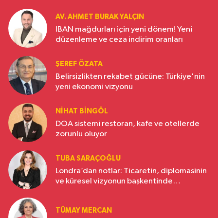
AV. AHMET BURAK YALÇIN
IBAN mağdurları için yeni dönem! Yeni
düzenleme ve ceza indirim oranları
ŞEREF ÖZATA
Belirsizlikten rekabet gücüne: Türkiye'nin
yeni ekonomi vizyonu
NIHAT BINGÖL
DOA sistemi restoran, kafe ve otellerde
zorunlu oluyor
TUBA SARAÇOĞLU
Londra’dan notlar: Ticaretin, diplomasinin
ve küresel vizyonun başkentinde
Türkiye’nin yükselen gücü
TÜMAY MERCAN