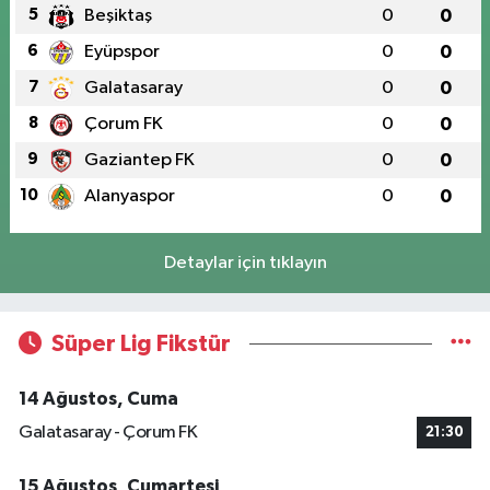
5
Beşiktaş
0
0
6
Eyüpspor
0
0
7
Galatasaray
0
0
8
Çorum FK
0
0
9
Gaziantep FK
0
0
10
Alanyaspor
0
0
Detaylar için tıklayın
Süper Lig Fikstür
14 Ağustos, Cuma
Galatasaray - Çorum FK
21:30
15 Ağustos, Cumartesi