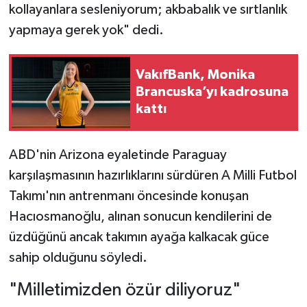
kollayanlara sesleniyorum; akbabalık ve sırtlanlık
yapmaya gerek yok" dedi.
VakıfBank, Monika
Brancuska’yı kadrosuna
kattı
ABD'nin Arizona eyaletinde Paraguay
karşılaşmasının hazırlıklarını sürdüren A Milli Futbol
Takımı'nın antrenmanı öncesinde konuşan
Hacıosmanoğlu, alınan sonucun kendilerini de
üzdüğünü ancak takımın ayağa kalkacak güce
sahip olduğunu söyledi.
"Milletimizden özür diliyoruz"