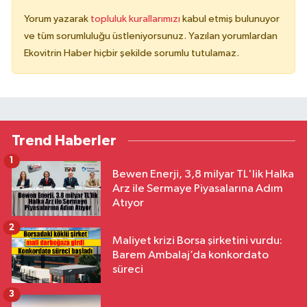
Yorum yazarak
topluluk kurallarımızı
kabul etmiş bulunuyor
ve tüm sorumluluğu üstleniyorsunuz. Yazılan yorumlardan
Ekovitrin Haber hiçbir şekilde sorumlu tutulamaz.
Trend Haberler
1
Bewen Enerji, 3,8 milyar TL'lik Halka
Arz ile Sermaye Piyasalarına Adım
Atıyor
2
Maliyet krizi Borsa şirketini vurdu:
Barem Ambalaj’da konkordato
süreci
3