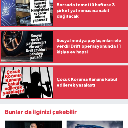
Borsada temettü haftası: 3
şirket yatırımcısına nakit
dağıtacak
Sosyal medya paylaşımları ele
verdi! Drift operasyonunda 11
kişiye ev hapsi
Çocuk Koruma Kanunu kabul
edilerek yasalaştı
Bunlar da ilginizi çekebilir