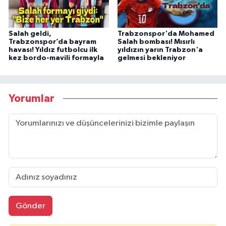
Salah geldi,
Trabzonspor'da Mohamed
Trabzonspor’da bayram
Salah bombası! Mısırlı
havası! Yıldız futbolcu ilk
yıldızın yarın Trabzon'a
kez bordo-mavili formayla
gelmesi bekleniyor
Yorumlar
Gönder