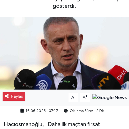
gösterdi.
Gayrimenkul
Spor
Eğitim
Paylaş
-
+
A
A
16.06.2026 - 07:17
Okunma Süresi: 2 Dk
Hacıosmanoğlu, "Daha ilk maçtan fırsat