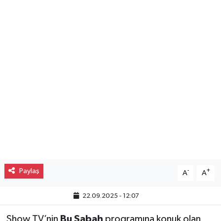
Gayrimenkul
Spor
Eğitim
Paylaş
-
+
A
A
22.09.2025 - 12:07
Show TV’nin
Bu Sabah
programına konuk olan