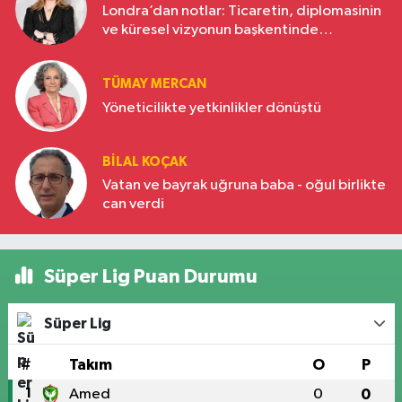
Londra’dan notlar: Ticaretin, diplomasinin
ve küresel vizyonun başkentinde
Türkiye’nin yükselen gücü
TÜMAY MERCAN
Yöneticilikte yetkinlikler dönüştü
BILAL KOÇAK
Vatan ve bayrak uğruna baba - oğul birlikte
can verdi
Süper Lig Puan Durumu
Süper Lig
#
Takım
O
P
1
Amed
0
0