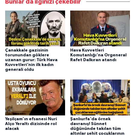
Bunlar da ilginizi çekebilir
Çanakkale gazisinin
Hava Kuvvetleri
torunundan göklere
Komutanlığı'na Orgeneral
uzanan gurur: Türk Hava
Rafet Dalkıran atandı
Kuvvetleri’nin ilk kadın
generali oldu
Yeşilçam’ın efsanesi Nuri
Şanlıurfa'da örnek
Alço Yeraltı dizisinde rol
davranış! Sünnet
alacak
düğününde takılan tüm
altınlar şehit çocuklarının