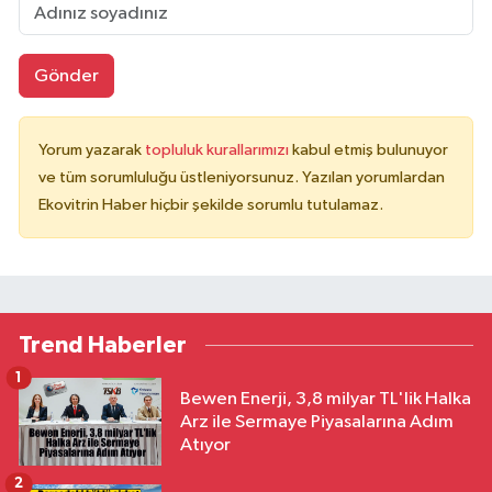
Gönder
Yorum yazarak
topluluk kurallarımızı
kabul etmiş bulunuyor
ve tüm sorumluluğu üstleniyorsunuz. Yazılan yorumlardan
Ekovitrin Haber hiçbir şekilde sorumlu tutulamaz.
Trend Haberler
1
Bewen Enerji, 3,8 milyar TL'lik Halka
Arz ile Sermaye Piyasalarına Adım
Atıyor
2