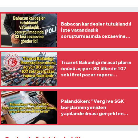
Babacan kardeşler tutuklandı!
İşte vatandaşlık
soruşturmasında cezaevine
gönderilen 32 isim
Ticaret Bakanlığı ihracatçıların
önünü açıyor: 80 ülkede 107
sektörel pazar raporu
hazırlandı
Palandöken: "Vergi ve SGK
borçlarının yeniden
yapılandırılması gerçekten
önemli bir fırsat"