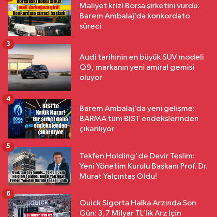
Maliyet krizi Borsa şirketini vurdu:
Barem Ambalaj’da konkordato
süreci
3
Audi tarihinin en büyük SUV modeli
Q9, markanın yeni amiral gemisi
oluyor
4
Barem Ambalaj’da yeni gelişme:
BARMA tüm BIST endekslerinden
çıkarılıyor
5
Tekfen Holding'de Devir Teslim:
Yeni Yönetim Kurulu Başkanı Prof. Dr.
Murat Yalçıntaş Oldu!
6
Quick Sigorta Halka Arzında Son
Gün: 3,7 Milyar TL’lik Arz İçin