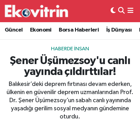
Güncel
Hava Durumu
Güncel
Ekonomi
Borsa Haberleri
İş Dünyası
Ekonomi
Trafik Durumu
HABERDE İNSAN
Borsa Haberleri
Süper Lig Puan Durumu ve Fikstür
Şener Üşümezsoy'u canlı
yayında çıldırttılar!
İş Dünyası
Tüm Manşetler
Balıkesir’deki deprem fırtınası devam ederken,
Lojistik
Son Dakika Haberleri
ülkenin en güvenilir deprem uzmanlarından Prof.
Dr. Şener Üşümezsoy’un sabah canlı yayınında
Otovitrin
Haber Arşivi
yaşadığı gerilim sosyal medyanın gündemine
oturdu.
Asayiş
Magazin