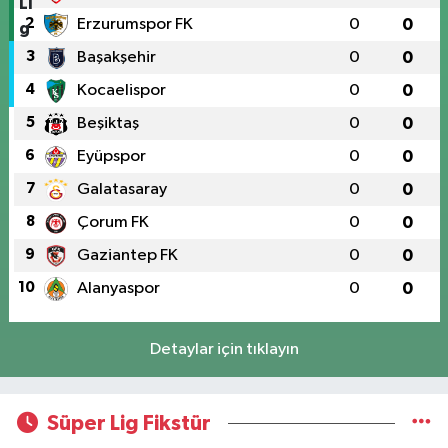
2
Erzurumspor FK
0
0
3
Başakşehir
0
0
4
Kocaelispor
0
0
5
Beşiktaş
0
0
6
Eyüpspor
0
0
7
Galatasaray
0
0
8
Çorum FK
0
0
9
Gaziantep FK
0
0
10
Alanyaspor
0
0
Detaylar için tıklayın
Süper Lig Fikstür