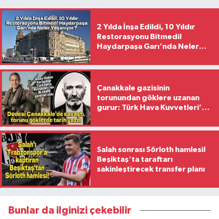
2 Yılda İnşa Edildi, 10 Yıldır
Restorasyonu Bitmedi!
Haydarpaşa Garı'nda Neler
Yaşanıyor?
Çanakkale gazisinin
torunundan göklere uzanan
gurur: Türk Hava Kuvvetleri’nin
ilk kadın generali oldu
Salah sonrası Sörloth hamlesi!
Beşiktaş'ta taraftarı
sakinleştirecek transfer planı
Bunlar da ilginizi çekebilir