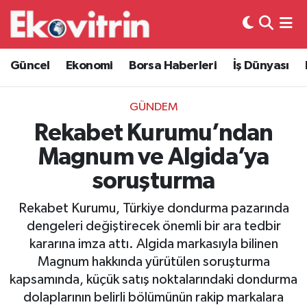
Güncel
Hava Durumu
Güncel
Ekonomi
Borsa Haberleri
İş Dünyası
Ekonomi
Trafik Durumu
GÜNDEM
Borsa Haberleri
Süper Lig Puan Durumu ve Fikstür
Rekabet Kurumu’ndan
Magnum ve Algida’ya
İş Dünyası
Tüm Manşetler
soruşturma
Lojistik
Son Dakika Haberleri
Rekabet Kurumu, Türkiye dondurma pazarında
dengeleri değiştirecek önemli bir ara tedbir
Otovitrin
Haber Arşivi
kararına imza attı. Algida markasıyla bilinen
Magnum hakkında yürütülen soruşturma
Asayiş
kapsamında, küçük satış noktalarındaki dondurma
dolaplarının belirli bölümünün rakip markalara
Magazin