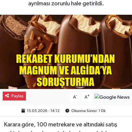
ayrılması zorunlu hale getirildi.
Gayrimenkul
Spor
Eğitim
Paylaş
-
+
A
A
15.05.2026 - 14:12
Okunma Süresi: 1 Dk
Karara göre, 100 metrekare ve altındaki satış