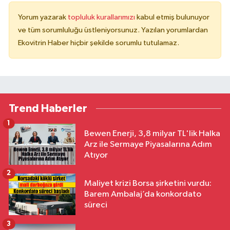
Yorum yazarak
topluluk kurallarımızı
kabul etmiş bulunuyor
ve tüm sorumluluğu üstleniyorsunuz. Yazılan yorumlardan
Ekovitrin Haber hiçbir şekilde sorumlu tutulamaz.
Trend Haberler
1
Bewen Enerji, 3,8 milyar TL'lik Halka
Arz ile Sermaye Piyasalarına Adım
Atıyor
2
Maliyet krizi Borsa şirketini vurdu:
Barem Ambalaj’da konkordato
süreci
3