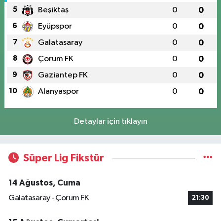
5
Beşiktaş
0
0
6
Eyüpspor
0
0
7
Galatasaray
0
0
8
Çorum FK
0
0
9
Gaziantep FK
0
0
10
Alanyaspor
0
0
Detaylar için tıklayın
Süper Lig Fikstür
14 Ağustos, Cuma
Galatasaray - Çorum FK
21:30