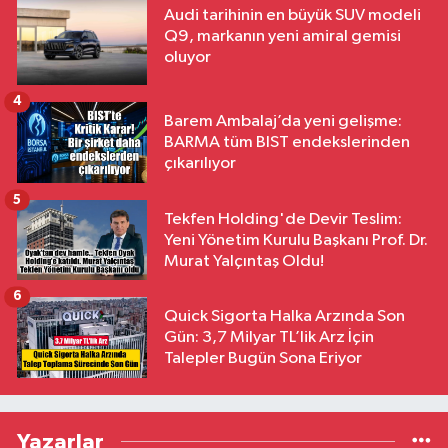
Audi tarihinin en büyük SUV modeli
Q9, markanın yeni amiral gemisi
oluyor
4
Barem Ambalaj’da yeni gelişme:
BARMA tüm BIST endekslerinden
çıkarılıyor
5
Tekfen Holding'de Devir Teslim:
Yeni Yönetim Kurulu Başkanı Prof. Dr.
Murat Yalçıntaş Oldu!
6
Quick Sigorta Halka Arzında Son
Gün: 3,7 Milyar TL’lik Arz İçin
Talepler Bugün Sona Eriyor
Yazarlar