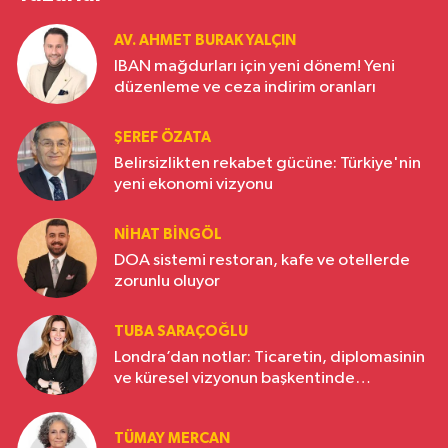
AV. AHMET BURAK YALÇIN
IBAN mağdurları için yeni dönem! Yeni
düzenleme ve ceza indirim oranları
ŞEREF ÖZATA
Belirsizlikten rekabet gücüne: Türkiye'nin
yeni ekonomi vizyonu
NIHAT BINGÖL
DOA sistemi restoran, kafe ve otellerde
zorunlu oluyor
TUBA SARAÇOĞLU
Londra’dan notlar: Ticaretin, diplomasinin
ve küresel vizyonun başkentinde
Türkiye’nin yükselen gücü
TÜMAY MERCAN