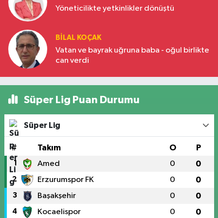
Yöneticilikte yetkinlikler dönüştü
BILAL KOÇAK
Vatan ve bayrak uğruna baba - oğul birlikte
can verdi
Süper Lig Puan Durumu
Süper Lig
#
Takım
O
P
1
Amed
0
0
2
Erzurumspor FK
0
0
3
Başakşehir
0
0
4
Kocaelispor
0
0