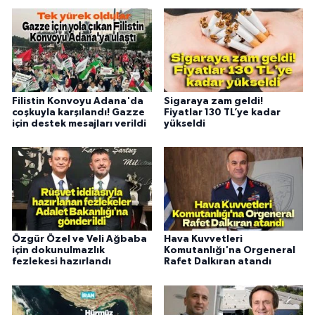
Filistin Konvoyu Adana'da
Sigaraya zam geldi!
coşkuyla karşılandı! Gazze
Fiyatlar 130 TL’ye kadar
için destek mesajları verildi
yükseldi
Özgür Özel ve Veli Ağbaba
Hava Kuvvetleri
için dokunulmazlık
Komutanlığı'na Orgeneral
fezlekesi hazırlandı
Rafet Dalkıran atandı