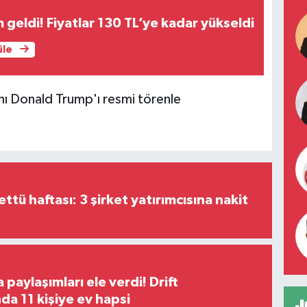
 geldi! Fiyatlar 130 TL’ye kadar yükseldi
üle
 Donald Trump'ı resmi törenle
tü haftası: 3 şirket yatırımcısına nakit
paylaşımları ele verdi! Drift
a 11 kişiye ev hapsi