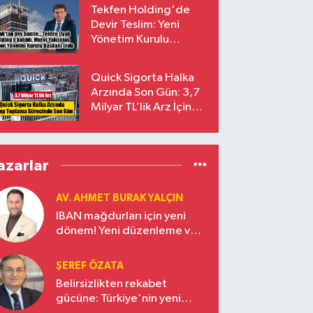
çıkarılıyor
Tekfen Holding'de
Devir Teslim: Yeni
Yönetim Kurulu
Başkanı Prof. Dr. Murat
Yalçıntaş Oldu!
Quick Sigorta Halka
Arzında Son Gün: 3,7
Milyar TL’lik Arz İçin
Talepler Bugün Sona
Eriyor
azarlar
AV. AHMET BURAK YALÇIN
IBAN mağdurları için yeni
dönem! Yeni düzenleme ve
ceza indirim oranları
ŞEREF ÖZATA
Belirsizlikten rekabet
gücüne: Türkiye'nin yeni