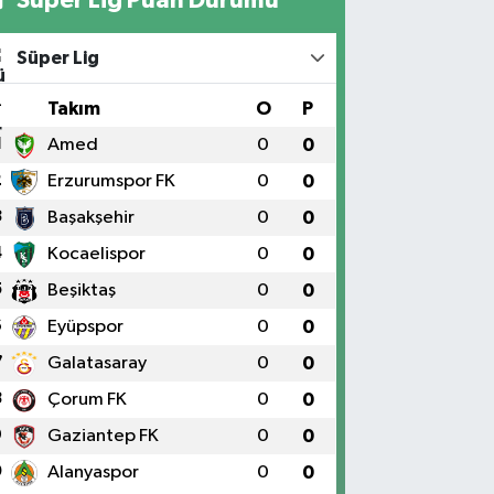
Süper Lig
#
Takım
O
P
1
Amed
0
0
2
Erzurumspor FK
0
0
3
Başakşehir
0
0
4
Kocaelispor
0
0
5
Beşiktaş
0
0
6
Eyüpspor
0
0
7
Galatasaray
0
0
8
Çorum FK
0
0
9
Gaziantep FK
0
0
0
Alanyaspor
0
0