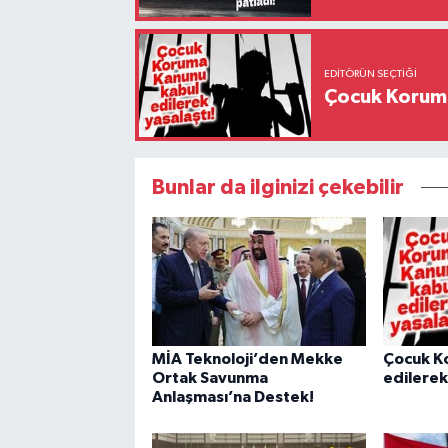
EDITÖRÜN SEÇTIĞI
Çocuk Koruma
Bunlar da ilginizi çekebilir
MİA Teknoloji’den Mekke
Çocuk K
Ortak Savunma
edilerek
Anlaşması’na Destek!