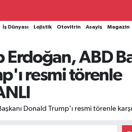
İş Dünyası
Lojistik
Otovitrin
Asayiş
Magazin
p Erdoğan, ABD B
'ı resmi törenle
ANLI
aşkanı Donald Trump'ı resmi törenle karş