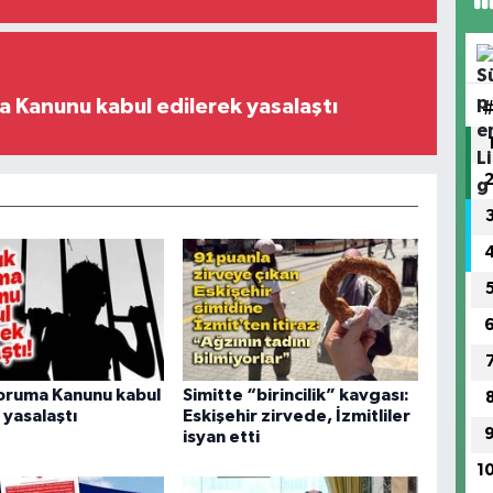
 Kanunu kabul edilerek yasalaştı
oruma Kanunu kabul
Simitte “birincilik” kavgası:
 yasalaştı
Eskişehir zirvede, İzmitliler
isyan etti
1