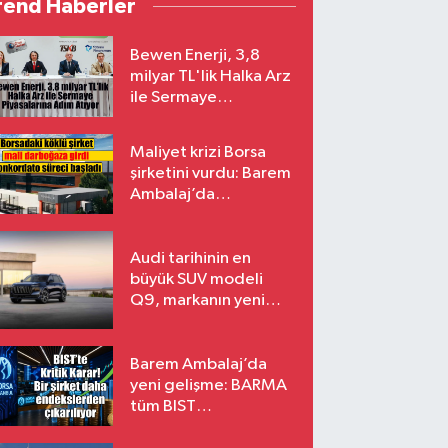
rend Haberler
Bewen Enerji, 3,8
milyar TL'lik Halka Arz
ile Sermaye
Piyasalarına Adım
Atıyor
Maliyet krizi Borsa
şirketini vurdu: Barem
Ambalaj’da
konkordato süreci
Audi tarihinin en
büyük SUV modeli
Q9, markanın yeni
amiral gemisi oluyor
Barem Ambalaj’da
yeni gelişme: BARMA
tüm BIST
endekslerinden