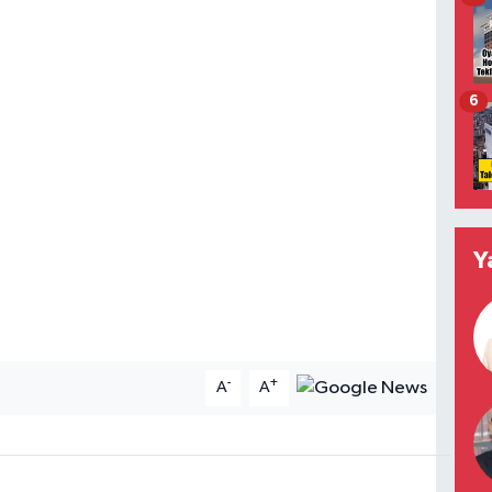
6
Y
-
+
A
A