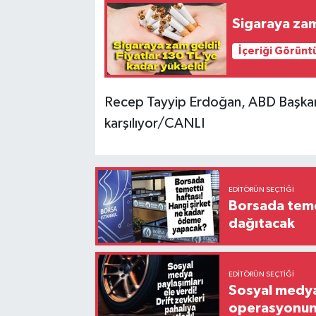
Sigaraya zam
İçeriği Görünt
Recep Tayyip Erdoğan, ABD Başkanı
karşılıyor/CANLI
EDITÖRÜN SEÇTIĞI
Borsada temet
dağıtacak
EDITÖRÜN SEÇTIĞI
Sosyal medya 
operasyonund