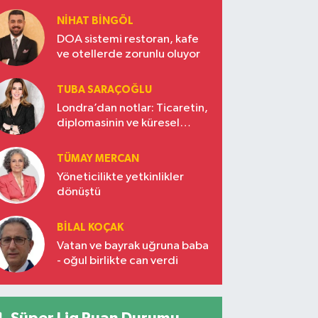
ekonomi vizyonu
NIHAT BINGÖL
DOA sistemi restoran, kafe
ve otellerde zorunlu oluyor
TUBA SARAÇOĞLU
Londra’dan notlar: Ticaretin,
diplomasinin ve küresel
vizyonun başkentinde
Türkiye’nin yükselen gücü
TÜMAY MERCAN
Yöneticilikte yetkinlikler
dönüştü
BILAL KOÇAK
Vatan ve bayrak uğruna baba
- oğul birlikte can verdi
Süper Lig Puan Durumu