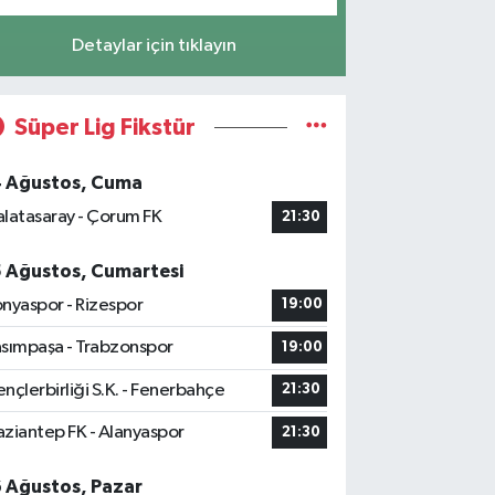
Detaylar için tıklayın
Süper Lig Fikstür
4 Ağustos, Cuma
latasaray - Çorum FK
21:30
5 Ağustos, Cumartesi
nyaspor - Rizespor
19:00
sımpaşa - Trabzonspor
19:00
nçlerbirliği S.K. - Fenerbahçe
21:30
ziantep FK - Alanyaspor
21:30
6 Ağustos, Pazar