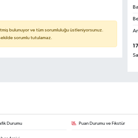
Ba
Be
tmiş bulunuyor ve tüm sorumluluğu üstleniyorsunuz.
Am
 şekilde sorumlu tutulamaz.
1
Sa
afik Durumu
Puan Durumu ve Fikstür