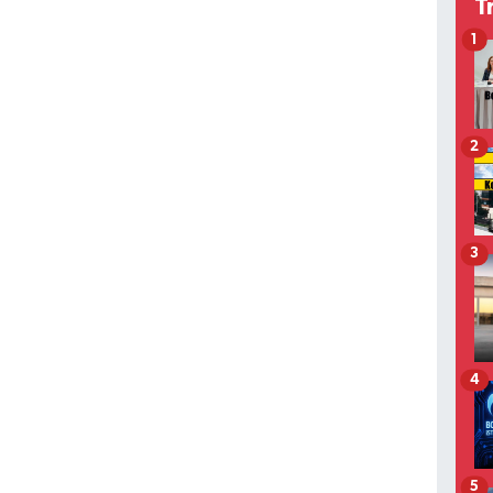
T
1
2
3
4
5