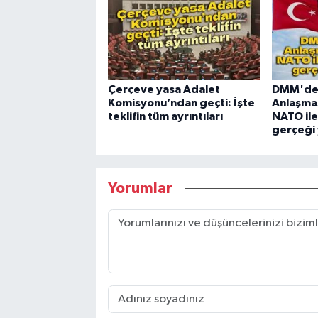
Çerçeve yasa Adalet
DMM'de
Komisyonu’ndan geçti: İşte
Anlaşmas
teklifin tüm ayrıntıları
NATO ile 
gerçeği 
Yorumlar