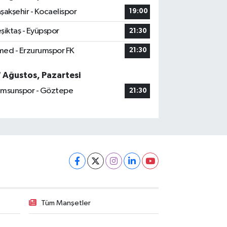
şakşehir - Kocaelispor
19:00
şiktaş - Eyüpspor
21:30
ed - Erzurumspor FK
21:30
7 Ağustos, Pazartesi
msunspor - Göztepe
21:30
Tüm Manşetler