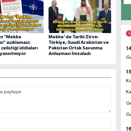
n "Mekke
Mekke'de Tarihi Zirve:
ı" açıklaması:
Türkiye, Suudi Arabistan ve
çeliştiği iddiaları
Pakistan Ortak Savunma
1
yansıtmıyor
Anlaşması İmzaladı
Ga
1
Ko
Ka
Ge
Ga
1