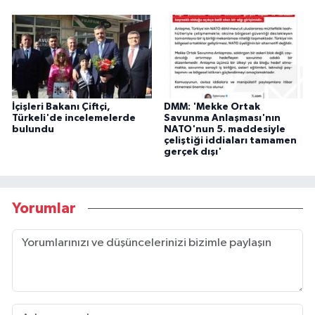
İçişleri Bakanı Çiftçi,
DMM: 'Mekke Ortak
Türkeli'de incelemelerde
Savunma Anlaşması'nın
bulundu
NATO'nun 5. maddesiyle
çeliştiği iddiaları tamamen
gerçek dışı'
Yorumlar