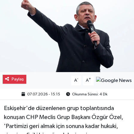
Gayrimenkul
Spor
Eğitim
Paylaş
-
+
A
A
07.07.2026 - 15:15
Okunma Süresi: 4 Dk
Eskişehir'de düzenlenen grup toplantısında
konuşan CHP Meclis Grup Başkanı Özgür Özel,
'Partimizi geri almak için sonuna kadar hukuki,