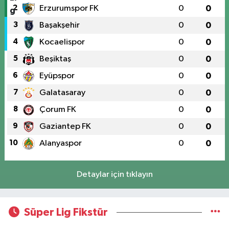
2
Erzurumspor FK
0
0
3
Başakşehir
0
0
4
Kocaelispor
0
0
5
Beşiktaş
0
0
6
Eyüpspor
0
0
7
Galatasaray
0
0
8
Çorum FK
0
0
9
Gaziantep FK
0
0
10
Alanyaspor
0
0
Detaylar için tıklayın
Süper Lig Fikstür