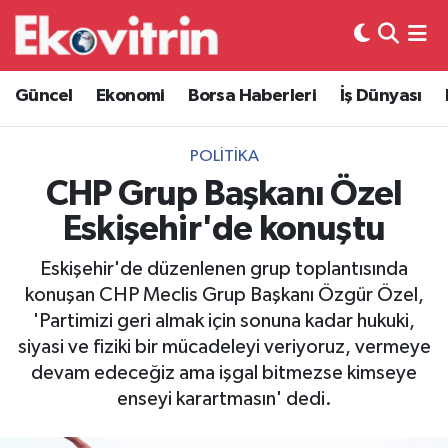
Güncel
Hava Durumu
Güncel
Ekonomi
Borsa Haberleri
İş Dünyası
Ekonomi
Trafik Durumu
POLITIKA
Borsa Haberleri
Süper Lig Puan Durumu ve Fikstür
CHP Grup Başkanı Özel
Eskişehir'de konuştu
İş Dünyası
Tüm Manşetler
Eskişehir'de düzenlenen grup toplantısında
Lojistik
Son Dakika Haberleri
konuşan CHP Meclis Grup Başkanı Özgür Özel,
'Partimizi geri almak için sonuna kadar hukuki,
Otovitrin
Haber Arşivi
siyasi ve fiziki bir mücadeleyi veriyoruz, vermeye
devam edeceğiz ama işgal bitmezse kimseye
Asayiş
enseyi karartmasın' dedi.
Magazin