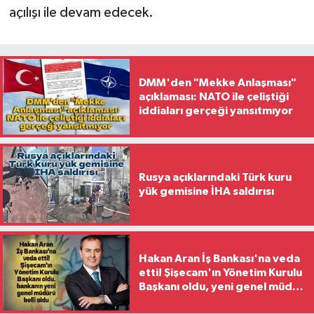
açılışı ile devam edecek.
DMM'den "Mekke Anlaşması"
açıklaması: NATO ile çeliştiği
iddiaları gerçeği yansıtmıyor
Rusya açıklarındaki Türk kuru
yük gemisine İHA saldırısı
Hakan Aran İş Bankası'na veda
etti! Şişecam'ın Yönetim Kurulu
Başkanı oldu, yeni genel müdür
belli oldu