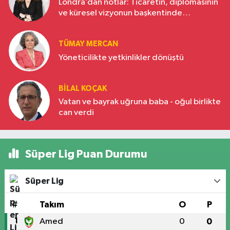
Londra’dan notlar: Ticaretin, diplomasinin
ve küresel vizyonun başkentinde
Türkiye’nin yükselen gücü
TÜMAY MERCAN
Yöneticilikte yetkinlikler dönüştü
BILAL KOÇAK
Vatan ve bayrak uğruna baba - oğul birlikte
can verdi
Süper Lig Puan Durumu
Süper Lig
#
Takım
O
P
1
Amed
0
0