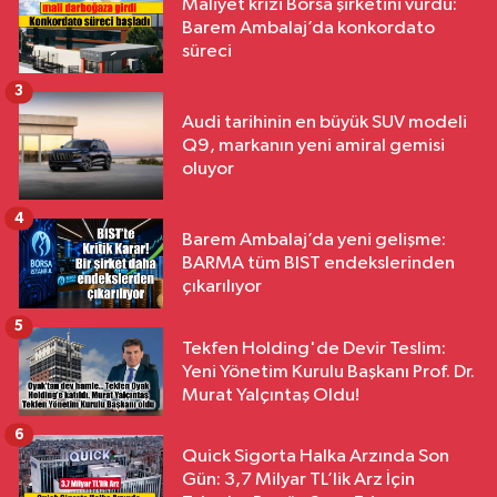
Maliyet krizi Borsa şirketini vurdu:
Barem Ambalaj’da konkordato
süreci
3
Audi tarihinin en büyük SUV modeli
Q9, markanın yeni amiral gemisi
oluyor
4
Barem Ambalaj’da yeni gelişme:
BARMA tüm BIST endekslerinden
çıkarılıyor
5
Tekfen Holding'de Devir Teslim:
Yeni Yönetim Kurulu Başkanı Prof. Dr.
Murat Yalçıntaş Oldu!
6
Quick Sigorta Halka Arzında Son
Gün: 3,7 Milyar TL’lik Arz İçin