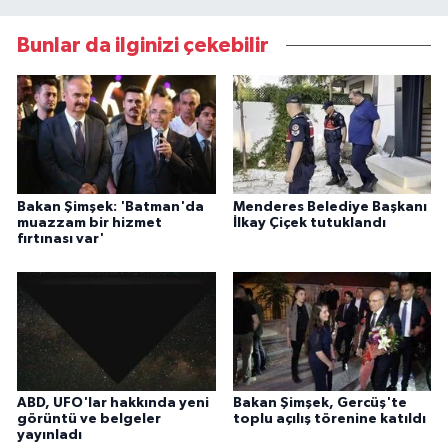
Bunlar da ilginizi çekebilir
Bakan Şimşek: 'Batman'da
Menderes Belediye Başkanı
muazzam bir hizmet
İlkay Çiçek tutuklandı
fırtınası var'
ABD, UFO'lar hakkında yeni
Bakan Şimşek, Gercüş'te
görüntü ve belgeler
toplu açılış törenine katıldı
yayınladı