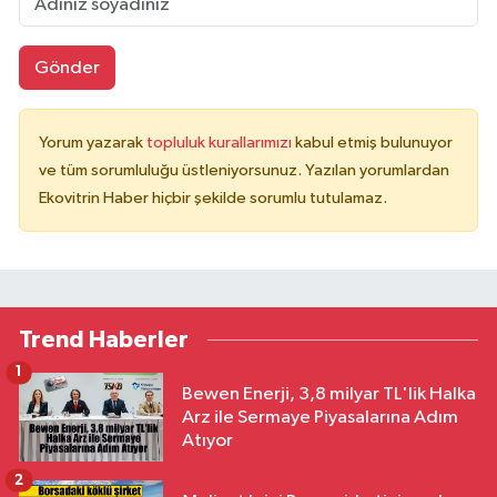
Gönder
Yorum yazarak
topluluk kurallarımızı
kabul etmiş bulunuyor
ve tüm sorumluluğu üstleniyorsunuz. Yazılan yorumlardan
Ekovitrin Haber hiçbir şekilde sorumlu tutulamaz.
Trend Haberler
1
Bewen Enerji, 3,8 milyar TL'lik Halka
Arz ile Sermaye Piyasalarına Adım
Atıyor
2