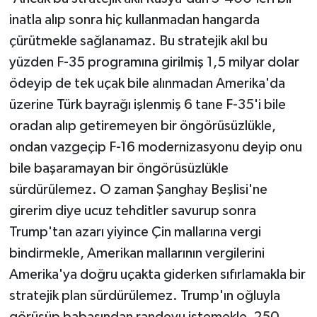
inatla alıp sonra hiç kullanmadan hangarda
çürütmekle sağlanamaz. Bu stratejik akıl bu
yüzden F-35 programına girilmiş 1,5 milyar dolar
ödeyip de tek uçak bile alınmadan Amerika'da
üzerine Türk bayrağı işlenmiş 6 tane F-35'i bile
oradan alıp getiremeyen bir öngörüsüzlükle,
ondan vazgeçip F-16 modernizasyonu deyip onu
bile başaramayan bir öngörüsüzlükle
sürdürülemez. O zaman Şanghay Beşlisi'ne
girerim diye ucuz tehditler savurup sonra
Trump'tan azarı yiyince Çin mallarına vergi
bindirmekle, Amerikan mallarının vergilerini
Amerika'ya doğru uçakta giderken sıfırlamakla bir
stratejik plan sürdürülemez. Trump'ın oğluyla
görüşüp babasından randevu istemekle, 250