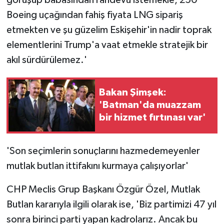
Boeing uçağından fahiş fiyata LNG sipariş
etmekten ve şu güzelim Eskişehir'in nadir toprak
elementlerini Trump'a vaat etmekle stratejik bir
akıl sürdürülemez.'
Bakan Şimşek:
'Batman'da muazzam
bir hizmet fırtınası var'
'Son seçimlerin sonuçlarını hazmedemeyenler
mutlak butlan ittifakını kurmaya çalışıyorlar'
CHP Meclis Grup Başkanı Özgür Özel, Mutlak
Butlan kararıyla ilgili olarak ise, 'Biz partimizi 47 yıl
sonra birinci parti yapan kadrolarız. Ancak bu