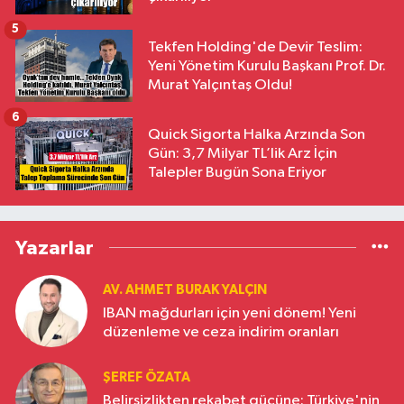
5
Tekfen Holding'de Devir Teslim:
Yeni Yönetim Kurulu Başkanı Prof. Dr.
Murat Yalçıntaş Oldu!
6
Quick Sigorta Halka Arzında Son
Gün: 3,7 Milyar TL’lik Arz İçin
Talepler Bugün Sona Eriyor
Yazarlar
AV. AHMET BURAK YALÇIN
IBAN mağdurları için yeni dönem! Yeni
düzenleme ve ceza indirim oranları
ŞEREF ÖZATA
Belirsizlikten rekabet gücüne: Türkiye'nin