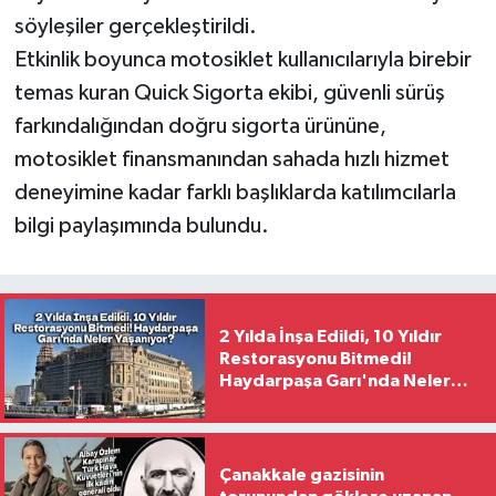
söyleşiler gerçekleştirildi.
Etkinlik boyunca motosiklet kullanıcılarıyla birebir
temas kuran Quick Sigorta ekibi, güvenli sürüş
farkındalığından doğru sigorta ürününe,
motosiklet finansmanından sahada hızlı hizmet
deneyimine kadar farklı başlıklarda katılımcılarla
bilgi paylaşımında bulundu.
2 Yılda İnşa Edildi, 10 Yıldır
Restorasyonu Bitmedi!
Haydarpaşa Garı'nda Neler
Yaşanıyor?
Çanakkale gazisinin