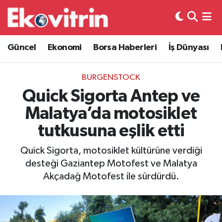
Güncel
Hava Durumu
Güncel
Ekonomi
Borsa Haberleri
İş Dünyası
Ekonomi
Trafik Durumu
BURGENSTOCK
Borsa Haberleri
Süper Lig Puan Durumu ve Fikstür
Quick Sigorta Antep ve
Malatya’da motosiklet
İş Dünyası
Tüm Manşetler
tutkusuna eşlik etti
Lojistik
Son Dakika Haberleri
Quick Sigorta, motosiklet kültürüne verdiği
desteği Gaziantep Motofest ve Malatya
Otovitrin
Haber Arşivi
Akçadağ Motofest ile sürdürdü.
Asayiş
Magazin