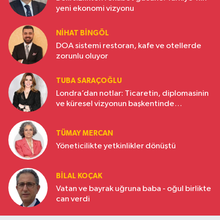
yeni ekonomi vizyonu
NIHAT BINGÖL
DOA sistemi restoran, kafe ve otellerde
zorunlu oluyor
TUBA SARAÇOĞLU
Londra’dan notlar: Ticaretin, diplomasinin
ve küresel vizyonun başkentinde
Türkiye’nin yükselen gücü
TÜMAY MERCAN
Yöneticilikte yetkinlikler dönüştü
BILAL KOÇAK
Vatan ve bayrak uğruna baba - oğul birlikte
can verdi