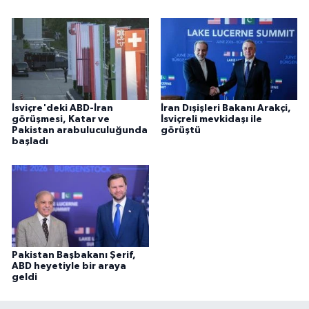
İsviçre'deki ABD-İran
İran Dışişleri Bakanı Arakçi,
görüşmesi, Katar ve
İsviçreli mevkidaşı ile
Pakistan arabuluculuğunda
görüştü
başladı
Pakistan Başbakanı Şerif,
ABD heyetiyle bir araya
geldi