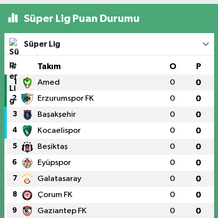
Süper Lig Puan Durumu
Süper Lig
#
Takım
O
P
1
Amed
0
0
2
Erzurumspor FK
0
0
3
Başakşehir
0
0
4
Kocaelispor
0
0
5
Beşiktaş
0
0
6
Eyüpspor
0
0
7
Galatasaray
0
0
8
Çorum FK
0
0
9
Gaziantep FK
0
0