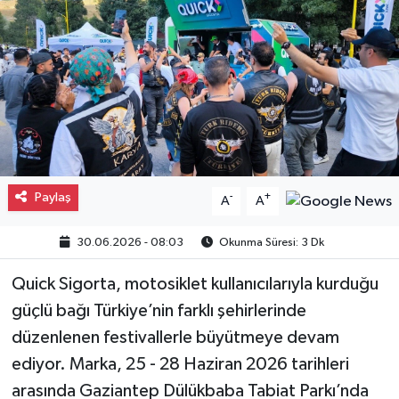
Gayrimenkul
Spor
Eğitim
Paylaş
-
+
A
A
30.06.2026 - 08:03
Okunma Süresi: 3 Dk
Quick Sigorta, motosiklet kullanıcılarıyla kurduğu
güçlü bağı Türkiye’nin farklı şehirlerinde
düzenlenen festivallerle büyütmeye devam
ediyor. Marka, 25 - 28 Haziran 2026 tarihleri
arasında Gaziantep Dülükbaba Tabiat Parkı’nda