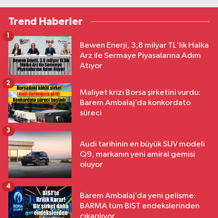
Trend Haberler
1
Bewen Enerji, 3,8 milyar TL'lik Halka
Arz ile Sermaye Piyasalarına Adım
Atıyor
2
Maliyet krizi Borsa şirketini vurdu:
Barem Ambalaj’da konkordato
süreci
3
Audi tarihinin en büyük SUV modeli
Q9, markanın yeni amiral gemisi
oluyor
4
Barem Ambalaj’da yeni gelişme:
BARMA tüm BIST endekslerinden
çıkarılıyor