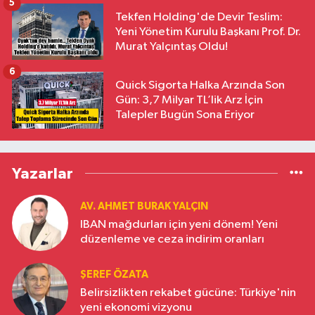
5
Tekfen Holding'de Devir Teslim:
Yeni Yönetim Kurulu Başkanı Prof. Dr.
Murat Yalçıntaş Oldu!
6
Quick Sigorta Halka Arzında Son
Gün: 3,7 Milyar TL’lik Arz İçin
Talepler Bugün Sona Eriyor
Yazarlar
AV. AHMET BURAK YALÇIN
IBAN mağdurları için yeni dönem! Yeni
düzenleme ve ceza indirim oranları
ŞEREF ÖZATA
Belirsizlikten rekabet gücüne: Türkiye'nin
yeni ekonomi vizyonu