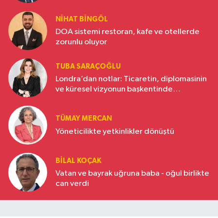
NIHAT BINGÖL
DOA sistemi restoran, kafe ve otellerde
zorunlu oluyor
TUBA SARAÇOĞLU
Londra’dan notlar: Ticaretin, diplomasinin
ve küresel vizyonun başkentinde
Türkiye’nin yükselen gücü
TÜMAY MERCAN
Yöneticilikte yetkinlikler dönüştü
BILAL KOÇAK
Vatan ve bayrak uğruna baba - oğul birlikte
can verdi