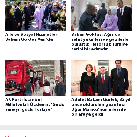
Aile ve Sosyal Hizmetler
Bakan Göktaş, Ağrı'da
Bakanı Göktaş Van'da
şehit yakınları ve gazilerle
buluştu: 'Terörsüz Türkiye
tarihi bir adımdır'
AK Parti İstanbul
Adalet Bakanı Gürlek, 33 yıl
Milletvekili Özdemir: 'Güçlü
önce öldürülen gazeteci
sanayi, güçlü Türkiye'
Uğur Mumcu'nun ailesi ile
bir araya geldi