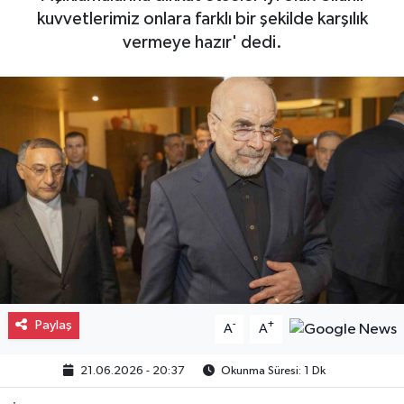
kuvvetlerimiz onlara farklı bir şekilde karşılık
Gayrimenkul
vermeye hazır' dedi.
Spor
Eğitim
Paylaş
-
+
A
A
21.06.2026 - 20:37
Okunma Süresi: 1 Dk