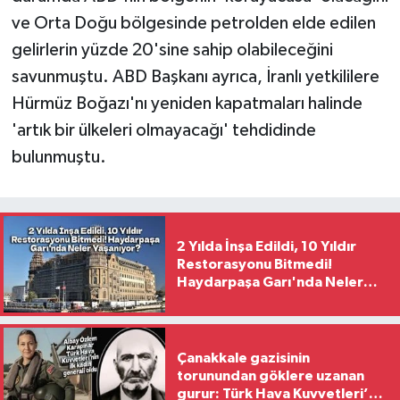
ve Orta Doğu bölgesinde petrolden elde edilen
gelirlerin yüzde 20'sine sahip olabileceğini
savunmuştu. ABD Başkanı ayrıca, İranlı yetkililere
Hürmüz Boğazı'nı yeniden kapatmaları halinde
'artık bir ülkeleri olmayacağı' tehdidinde
bulunmuştu.
2 Yılda İnşa Edildi, 10 Yıldır
Restorasyonu Bitmedi!
Haydarpaşa Garı'nda Neler
Yaşanıyor?
Çanakkale gazisinin
torunundan göklere uzanan
gurur: Türk Hava Kuvvetleri’nin