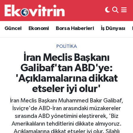
Güncel
Hava Durumu
Güncel
Ekonomi
Borsa Haberleri
İş Dünyası
Ekonomi
Trafik Durumu
POLITIKA
Borsa Haberleri
Süper Lig Puan Durumu ve Fikstür
İran Meclis Başkanı
Galibaf'tan ABD'ye:
İş Dünyası
Tüm Manşetler
'Açıklamalarına dikkat
Lojistik
Son Dakika Haberleri
etseler iyi olur'
Otovitrin
Haber Arşivi
İran Meclis Başkanı Muhammed Bakır Galibaf,
İsviçre'de ABD-İran arasındaki müzakereler
Asayiş
sırasında ABD yönetimini eleştirerek, 'Biz
Amerikalıların tehditlerini dikkate almıyoruz.
Magazin
Açıklamalarına dikkat etseler iyi olur. Silahlı