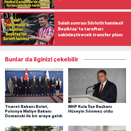
ilk kadın generali oldu
Salah sonrası Sörloth hamlesi!
Beşiktaş'ta taraftarı
sakinleştirecek transfer planı
Bunlar da ilginizi çekebilir
Ticaret Bakanı Bolat,
MHP Kula İlçe Başkanı
Polonya Maliye Bakanı
Hüseyin Sönmez oldu
Domanski ile bir araya geldi