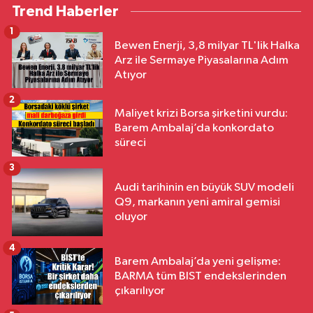
Trend Haberler
1
Bewen Enerji, 3,8 milyar TL'lik Halka
Arz ile Sermaye Piyasalarına Adım
Atıyor
2
Maliyet krizi Borsa şirketini vurdu:
Barem Ambalaj’da konkordato
süreci
3
Audi tarihinin en büyük SUV modeli
Q9, markanın yeni amiral gemisi
oluyor
4
Barem Ambalaj’da yeni gelişme:
BARMA tüm BIST endekslerinden
çıkarılıyor