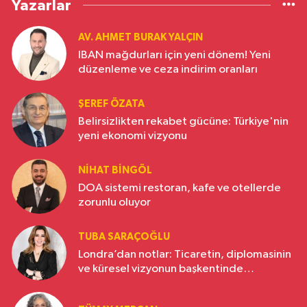
Yazarlar
AV. AHMET BURAK YALÇIN
IBAN mağdurları için yeni dönem! Yeni
düzenleme ve ceza indirim oranları
ŞEREF ÖZATA
Belirsizlikten rekabet gücüne: Türkiye'nin
yeni ekonomi vizyonu
NIHAT BINGÖL
DOA sistemi restoran, kafe ve otellerde
zorunlu oluyor
TUBA SARAÇOĞLU
Londra’dan notlar: Ticaretin, diplomasinin
ve küresel vizyonun başkentinde
Türkiye’nin yükselen gücü