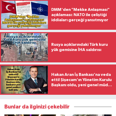
DMM'den "Mekke Anlaşması"
açıklaması: NATO ile çeliştiği
iddiaları gerçeği yansıtmıyor
Rusya açıklarındaki Türk kuru
yük gemisine İHA saldırısı
Hakan Aran İş Bankası'na veda
etti! Şişecam'ın Yönetim Kurulu
Başkanı oldu, yeni genel müdür
belli oldu
Bunlar da ilginizi çekebilir