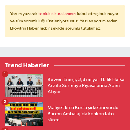
Yorum yazarak
topluluk kurallarımızı
kabul etmiş bulunuyor
ve tüm sorumluluğu üstleniyorsunuz. Yazılan yorumlardan
Ekovitrin Haber hiçbir şekilde sorumlu tutulamaz.
Trend Haberler
1
Bewen Enerji, 3,8 milyar TL'lik Halka
Arz ile Sermaye Piyasalarına Adım
Atıyor
2
Maliyet krizi Borsa şirketini vurdu:
Barem Ambalaj’da konkordato
süreci