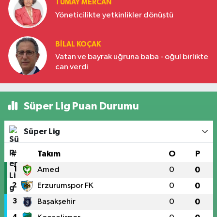
TÜMAY MERCAN
Yöneticilikte yetkinlikler dönüştü
BILAL KOÇAK
Vatan ve bayrak uğruna baba - oğul birlikte
can verdi
Süper Lig Puan Durumu
Süper Lig
#
Takım
O
P
1
Amed
0
0
2
Erzurumspor FK
0
0
3
Başakşehir
0
0