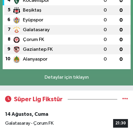
4
Kocaelispor
0
0
5
Beşiktaş
0
0
6
Eyüpspor
0
0
7
Galatasaray
0
0
8
Çorum FK
0
0
9
Gaziantep FK
0
0
10
Alanyaspor
0
0
Detaylar için tıklayın
Süper Lig Fikstür
14 Ağustos, Cuma
Galatasaray - Çorum FK
21:30