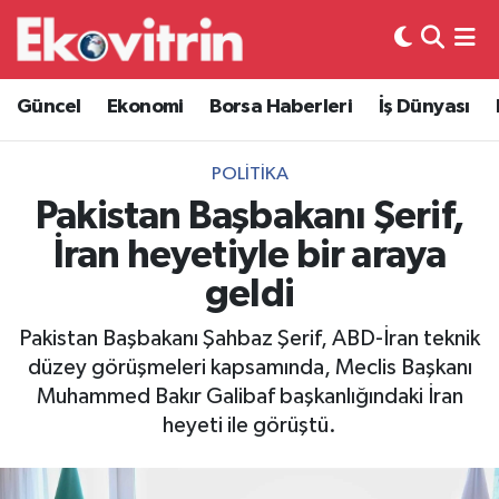
Güncel
Hava Durumu
Güncel
Ekonomi
Borsa Haberleri
İş Dünyası
Ekonomi
Trafik Durumu
POLITIKA
Borsa Haberleri
Süper Lig Puan Durumu ve Fikstür
Pakistan Başbakanı Şerif,
İran heyetiyle bir araya
İş Dünyası
Tüm Manşetler
geldi
Lojistik
Son Dakika Haberleri
Pakistan Başbakanı Şahbaz Şerif, ABD-İran teknik
düzey görüşmeleri kapsamında, Meclis Başkanı
Otovitrin
Haber Arşivi
Muhammed Bakır Galibaf başkanlığındaki İran
heyeti ile görüştü.
Asayiş
Magazin