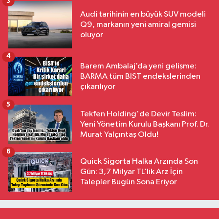
3
Audi tarihinin en büyük SUV modeli
Q9, markanın yeni amiral gemisi
oluyor
4
Barem Ambalaj’da yeni gelişme:
BARMA tüm BIST endekslerinden
çıkarılıyor
5
Tekfen Holding'de Devir Teslim:
Yeni Yönetim Kurulu Başkanı Prof. Dr.
Murat Yalçıntaş Oldu!
6
Quick Sigorta Halka Arzında Son
Gün: 3,7 Milyar TL’lik Arz İçin
Talepler Bugün Sona Eriyor