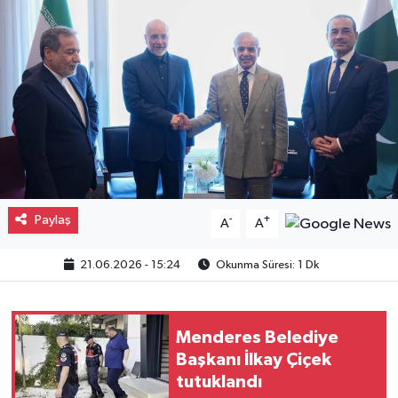
Gayrimenkul
Spor
Eğitim
Paylaş
-
+
A
A
21.06.2026 - 15:24
Okunma Süresi: 1 Dk
Menderes Belediye
Başkanı İlkay Çiçek
tutuklandı