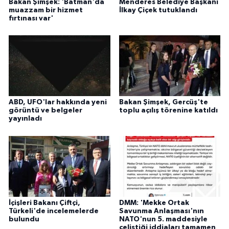
Bakan Şimşek: 'Batman'da
Menderes Belediye Başkanı
muazzam bir hizmet
İlkay Çiçek tutuklandı
fırtınası var'
ABD, UFO'lar hakkında yeni
Bakan Şimşek, Gercüş'te
görüntü ve belgeler
toplu açılış törenine katıldı
yayınladı
İçişleri Bakanı Çiftçi,
DMM: 'Mekke Ortak
Türkeli'de incelemelerde
Savunma Anlaşması'nın
bulundu
NATO'nun 5. maddesiyle
çeliştiği iddiaları tamamen