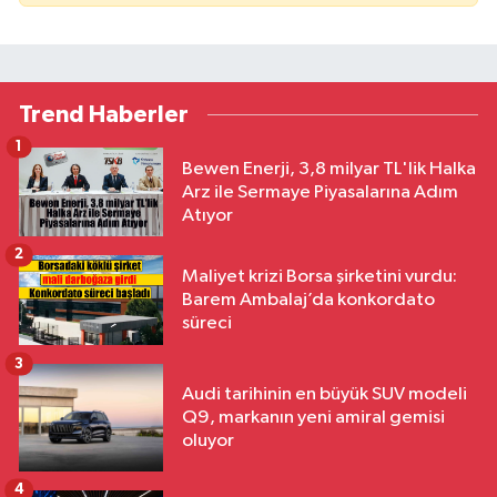
Trend Haberler
1
Bewen Enerji, 3,8 milyar TL'lik Halka
Arz ile Sermaye Piyasalarına Adım
Atıyor
2
Maliyet krizi Borsa şirketini vurdu:
Barem Ambalaj’da konkordato
süreci
3
Audi tarihinin en büyük SUV modeli
Q9, markanın yeni amiral gemisi
oluyor
4