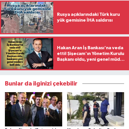
Rusya açıklarındaki Türk kuru
yük gemisine İHA saldırısı
Hakan Aran İş Bankası'na veda
etti! Şişecam'ın Yönetim Kurulu
Başkanı oldu, yeni genel müdür
belli oldu
Bunlar da ilginizi çekebilir