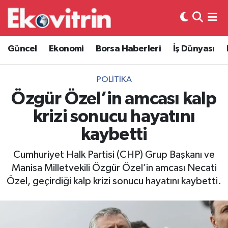
Güncel
Hava Durumu
Güncel
Ekonomi
Borsa Haberleri
İş Dünyası
Ekonomi
Trafik Durumu
POLITIKA
Borsa Haberleri
Süper Lig Puan Durumu ve Fikstür
Özgür Özel’in amcası kalp
krizi sonucu hayatını
İş Dünyası
Tüm Manşetler
kaybetti
Lojistik
Son Dakika Haberleri
Cumhuriyet Halk Partisi (CHP) Grup Başkanı ve
Manisa Milletvekili Özgür Özel’in amcası Necati
Otovitrin
Haber Arşivi
Özel, geçirdiği kalp krizi sonucu hayatını kaybetti.
Asayiş
Magazin