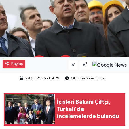
Gayrimenkul
Spor
Eğitim
Paylaş
-
+
A
A
28.05.2026 - 09:29
Okunma Süresi: 1 Dk
İçişleri Bakanı Çiftçi,
Türkeli'de
incelemelerde bulundu