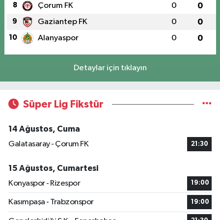
8
Çorum FK
0
0
9
Gaziantep FK
0
0
10
Alanyaspor
0
0
Detaylar için tıklayın
Süper Lig Fikstür
14 Ağustos, Cuma
Galatasaray - Çorum FK
21:30
15 Ağustos, Cumartesi
Konyaspor - Rizespor
19:00
Kasımpaşa - Trabzonspor
19:00