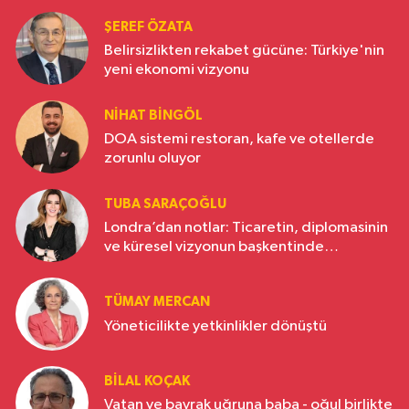
ŞEREF ÖZATA
Belirsizlikten rekabet gücüne: Türkiye'nin
yeni ekonomi vizyonu
NIHAT BINGÖL
DOA sistemi restoran, kafe ve otellerde
zorunlu oluyor
TUBA SARAÇOĞLU
Londra’dan notlar: Ticaretin, diplomasinin
ve küresel vizyonun başkentinde
Türkiye’nin yükselen gücü
TÜMAY MERCAN
Yöneticilikte yetkinlikler dönüştü
BILAL KOÇAK
Vatan ve bayrak uğruna baba - oğul birlikte