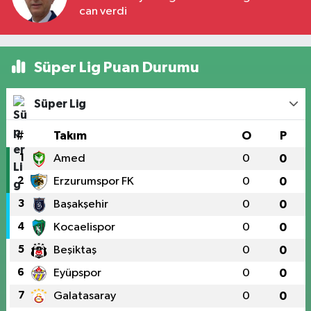
can verdi
Süper Lig Puan Durumu
Süper Lig
#
Takım
O
P
1
Amed
0
0
2
Erzurumspor FK
0
0
3
Başakşehir
0
0
4
Kocaelispor
0
0
5
Beşiktaş
0
0
6
Eyüpspor
0
0
7
Galatasaray
0
0