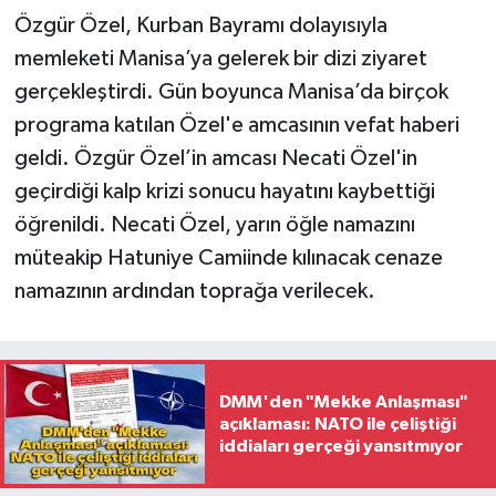
Özgür Özel, Kurban Bayramı dolayısıyla
memleketi Manisa’ya gelerek bir dizi ziyaret
gerçekleştirdi. Gün boyunca Manisa’da birçok
programa katılan Özel'e amcasının vefat haberi
geldi. Özgür Özel’in amcası Necati Özel'in
geçirdiği kalp krizi sonucu hayatını kaybettiği
öğrenildi. Necati Özel, yarın öğle namazını
müteakip Hatuniye Camiinde kılınacak cenaze
namazının ardından toprağa verilecek.
DMM'den "Mekke Anlaşması"
açıklaması: NATO ile çeliştiği
iddiaları gerçeği yansıtmıyor