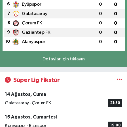
6
Eyüpspor
0
0
7
Galatasaray
0
0
8
Çorum FK
0
0
9
Gaziantep FK
0
0
10
Alanyaspor
0
0
Detaylar için tıklayın
Süper Lig Fikstür
14 Ağustos, Cuma
Galatasaray - Çorum FK
21:30
15 Ağustos, Cumartesi
Konyaspor - Rizespor
19:00