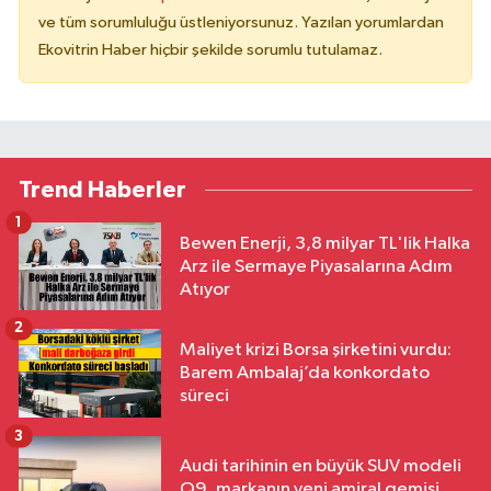
ve tüm sorumluluğu üstleniyorsunuz. Yazılan yorumlardan
Ekovitrin Haber hiçbir şekilde sorumlu tutulamaz.
Trend Haberler
1
Bewen Enerji, 3,8 milyar TL'lik Halka
Arz ile Sermaye Piyasalarına Adım
Atıyor
2
Maliyet krizi Borsa şirketini vurdu:
Barem Ambalaj’da konkordato
süreci
3
Audi tarihinin en büyük SUV modeli
Q9, markanın yeni amiral gemisi