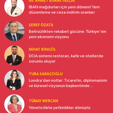
AV. AHMET BURAK YALÇIN
IBAN mağdurları için yeni dönem! Yeni
düzenleme ve ceza indirim oranları
ŞEREF ÖZATA
Belirsizlikten rekabet gücüne: Türkiye'nin
yeni ekonomi vizyonu
NIHAT BINGÖL
DOA sistemi restoran, kafe ve otellerde
zorunlu oluyor
TUBA SARAÇOĞLU
Londra’dan notlar: Ticaretin, diplomasinin
ve küresel vizyonun başkentinde
Türkiye’nin yükselen gücü
TÜMAY MERCAN
Yöneticilikte yetkinlikler dönüştü