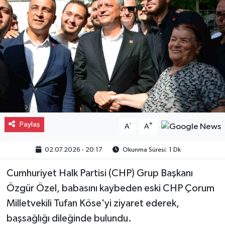
Gayrimenkul
Spor
Eğitim
Paylaş
-
+
A
A
02.07.2026 - 20:17
Okunma Süresi: 1 Dk
Cumhuriyet Halk Partisi (CHP) Grup Başkanı
Özgür Özel, babasını kaybeden eski CHP Çorum
Milletvekili Tufan Köse'yi ziyaret ederek,
başsağlığı dileğinde bulundu.