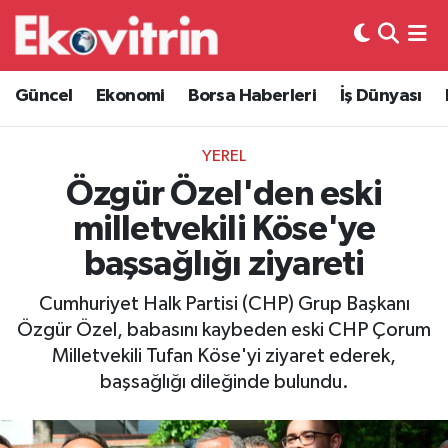
Güncel
Hava Durumu
Güncel
Ekonomi
Borsa Haberleri
İş Dünyası
Ekonomi
Trafik Durumu
YEREL
Borsa Haberleri
Süper Lig Puan Durumu ve Fikstür
Özgür Özel'den eski
milletvekili Köse'ye
İş Dünyası
Tüm Manşetler
başsağlığı ziyareti
Lojistik
Son Dakika Haberleri
Cumhuriyet Halk Partisi (CHP) Grup Başkanı
Özgür Özel, babasını kaybeden eski CHP Çorum
Otovitrin
Haber Arşivi
Milletvekili Tufan Köse'yi ziyaret ederek,
başsağlığı dileğinde bulundu.
Asayiş
Magazin