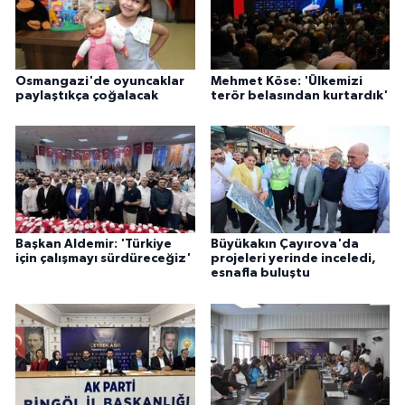
Osmangazi'de oyuncaklar
Mehmet Köse: 'Ülkemizi
paylaştıkça çoğalacak
terör belasından kurtardık'
Başkan Aldemir: 'Türkiye
Büyükakın Çayırova'da
için çalışmayı sürdüreceğiz'
projeleri yerinde inceledi,
esnafla buluştu