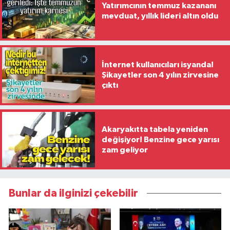
Yatırımcının temmuz kazananı
mevduat, yıllık lideri altın oldu
İnternet kullanıcıları isyanda!
Şikayetler son 4 yılın zirvesine
çıktı
Akaryakıtta tabela yeniden
değişiyor! Benzine gece yarısı
zam geliyor
Bunlar da ilginizi çekebilir