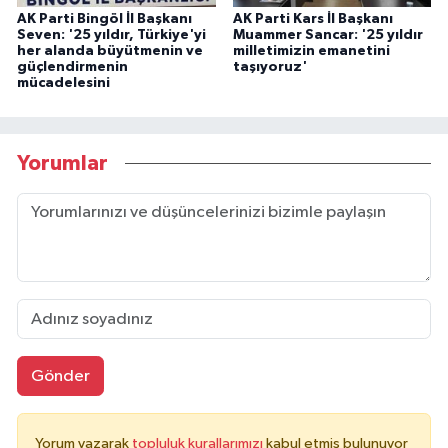
AK Parti Bingöl İl Başkanı
AK Parti Kars İl Başkanı
Seven: '25 yıldır, Türkiye'yi
Muammer Sancar: '25 yıldır
her alanda büyütmenin ve
milletimizin emanetini
güçlendirmenin
taşıyoruz'
mücadelesini
Yorumlar
Gönder
Yorum yazarak
topluluk kurallarımızı
kabul etmiş bulunuyor