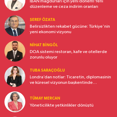
IBAN mağdurları için yeni dönem! Yeni
düzenleme ve ceza indirim oranları
ŞEREF ÖZATA
Belirsizlikten rekabet gücüne: Türkiye'nin
yeni ekonomi vizyonu
NIHAT BINGÖL
DOA sistemi restoran, kafe ve otellerde
zorunlu oluyor
TUBA SARAÇOĞLU
Londra’dan notlar: Ticaretin, diplomasinin
ve küresel vizyonun başkentinde
Türkiye’nin yükselen gücü
TÜMAY MERCAN
Yöneticilikte yetkinlikler dönüştü