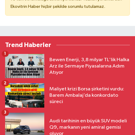
Ekovitrin Haber hiçbir şekilde sorumlu tutulamaz.
Trend Haberler
1
Bewen Enerji, 3,8 milyar TL'lik Halka
Arz ile Sermaye Piyasalarına Adım
Atıyor
2
Maliyet krizi Borsa şirketini vurdu:
Barem Ambalaj’da konkordato
süreci
3
Audi tarihinin en büyük SUV modeli
Q9, markanın yeni amiral gemisi
oluyor