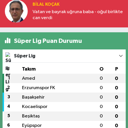
BILAL KOÇAK
Vatan ve bayrak uğruna baba - oğul birlikte
can verdi
Süper Lig Puan Durumu
Süper Lig
#
Takım
O
P
1
Amed
0
0
2
Erzurumspor FK
0
0
3
Başakşehir
0
0
4
Kocaelispor
0
0
5
Beşiktaş
0
0
6
Eyüpspor
0
0