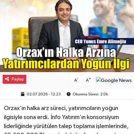
Gayrimenkul
Spor
Eğitim
Paylaş
-
+
A
A
02.07.2026 - 12:23
Okunma Süresi: 2 Dk
Orzax’ın halka arz süreci, yatırımcıların yoğun
ilgisiyle sona erdi. İnfo Yatırım’ın konsorsiyum
liderliğinde yürütülen talep toplama işlemlerinde,