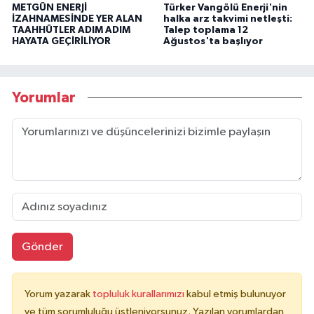
METGÜN ENERJİ
Türker Vangölü Enerji'nin
İZAHNAMESİNDE YER ALAN
halka arz takvimi netleşti:
TAAHHÜTLER ADIM ADIM
Talep toplama 12
HAYATA GEÇİRİLİYOR
Ağustos'ta başlıyor
Yorumlar
Gönder
Yorum yazarak
topluluk kurallarımızı
kabul etmiş bulunuyor
ve tüm sorumluluğu üstleniyorsunuz. Yazılan yorumlardan