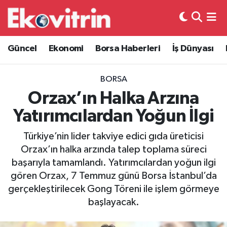
Güncel
Hava Durumu
Güncel
Ekonomi
Borsa Haberleri
İş Dünyası
Ekonomi
Trafik Durumu
BORSA
Borsa Haberleri
Süper Lig Puan Durumu ve Fikstür
Orzax’ın Halka Arzına
Yatırımcılardan Yoğun İlgi
İş Dünyası
Tüm Manşetler
Türkiye’nin lider takviye edici gıda üreticisi
Lojistik
Son Dakika Haberleri
Orzax’ın halka arzında talep toplama süreci
başarıyla tamamlandı. Yatırımcılardan yoğun ilgi
Otovitrin
Haber Arşivi
gören Orzax, 7 Temmuz günü Borsa İstanbul’da
gerçekleştirilecek Gong Töreni ile işlem görmeye
Asayiş
başlayacak.
Magazin