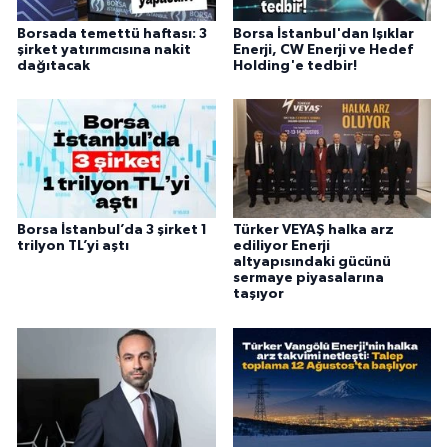
Borsada temettü haftası: 3
Borsa İstanbul'dan Işıklar
şirket yatırımcısına nakit
Enerji, CW Enerji ve Hedef
dağıtacak
Holding'e tedbir!
Borsa İstanbul’da 3 şirket 1
Türker VEYAŞ halka arz
trilyon TL’yi aştı
ediliyor Enerji
altyapısındaki gücünü
sermaye piyasalarına
taşıyor