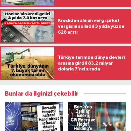
Krediden alınan vergi şirket
vergisini solladı! 3 yılda yüzde
628 arttı
Türkiye tarımda dünya devleri
arasına girdi! 83,2 milyar
dolarla 7’nci sırada
Bunlar da ilginizi çekebilir