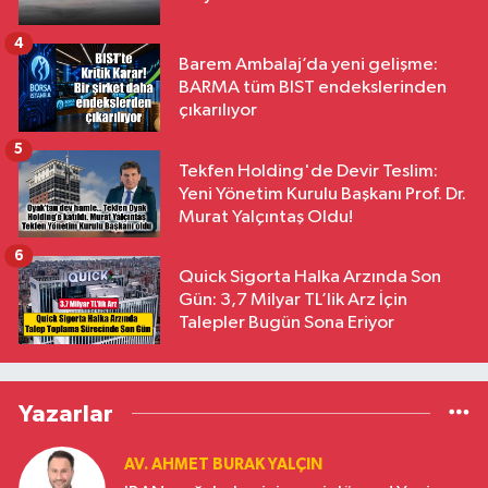
4
Barem Ambalaj’da yeni gelişme:
BARMA tüm BIST endekslerinden
çıkarılıyor
5
Tekfen Holding'de Devir Teslim:
Yeni Yönetim Kurulu Başkanı Prof. Dr.
Murat Yalçıntaş Oldu!
6
Quick Sigorta Halka Arzında Son
Gün: 3,7 Milyar TL’lik Arz İçin
Talepler Bugün Sona Eriyor
Yazarlar
AV. AHMET BURAK YALÇIN