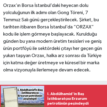
Orzax’ın Borsa İstanbul’daki heyecan dolu
yolculuğunun ilk adımı olan Gong Töreni, 7
Temmuz Salı günü gerçekleştirilecek. Şirket, bu
tarihten itibaren Borsa İstanbul’da “ORZAX”
kodu ile işlem görmeye başlayacak. Kurulduğu
günden bu yana modern üretim tesisleri ve geniş
ürün portföyü ile sektördeki çıtayı her geçen gün
yukarı taşıyan Orzax, halka arz sonrası da Türkiye
için katma değer üretmeye ve küresel bir marka
olma vizyonuyla ilerlemeye devam edecek.
I. Abdülhamid'in Baş
İstihbaratçısı Erzurum
petrolünün peşindeydi