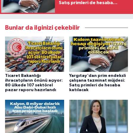
Satış primleri de hesaba
katılacak
Bunlar da ilginizi çekebilir
Ticaret Bakanlığı
Yargıtay'dan prim endeksli
ihracatçıların önünü açıyor:
çalışana tazminat müjdesi:
80 ülkede 107 sektörel
Satış primleri de hesaba
pazar raporu hazırlandı
katılacak