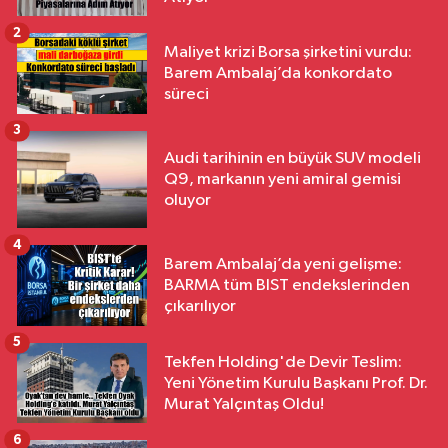
2
Maliyet krizi Borsa şirketini vurdu:
Barem Ambalaj’da konkordato
süreci
3
Audi tarihinin en büyük SUV modeli
Q9, markanın yeni amiral gemisi
oluyor
4
Barem Ambalaj’da yeni gelişme:
BARMA tüm BIST endekslerinden
çıkarılıyor
5
Tekfen Holding'de Devir Teslim:
Yeni Yönetim Kurulu Başkanı Prof. Dr.
Murat Yalçıntaş Oldu!
6