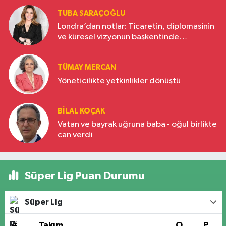
TUBA SARAÇOĞLU
Londra’dan notlar: Ticaretin, diplomasinin
ve küresel vizyonun başkentinde
Türkiye’nin yükselen gücü
TÜMAY MERCAN
Yöneticilikte yetkinlikler dönüştü
BILAL KOÇAK
Vatan ve bayrak uğruna baba - oğul birlikte
can verdi
Süper Lig Puan Durumu
Süper Lig
#
Takım
O
P