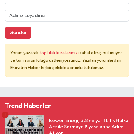
Gönder
Yorum yazarak
topluluk kurallarımızı
kabul etmiş bulunuyor
ve tüm sorumluluğu üstleniyorsunuz. Yazılan yorumlardan
Ekovitrin Haber hiçbir şekilde sorumlu tutulamaz.
Trend Haberler
1
Bewen Enerji, 3,8 milyar TL'lik Halka
Arz ile Sermaye Piyasalarına Adım
Atıyor