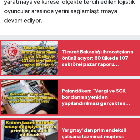
yaratmaya ve küresel ölçekte tercih edilen lojistik
oyuncular arasında yerini sağlamlaştırmaya
devam ediyor.
Ticaret Bakanlığı ihracatçıların
önünü açıyor: 80 ülkede 107
sektörel pazar raporu
hazırlandı
Palandöken: "Vergi ve SGK
borçlarının yeniden
yapılandırılması gerçekten
önemli bir fırsat"
Yargıtay'dan prim endeksli
çalışana tazminat müjdesi: