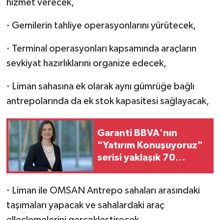
hizmet verecek,
· Gemilerin tahliye operasyonlarını yürütecek,
· Terminal operasyonları kapsamında araçların
sevkiyat hazırlıklarını organize edecek,
· Liman sahasına ek olarak aynı gümrüğe bağlı
antrepolarında da ek stok kapasitesi sağlayacak,
Garanti BBVA'nın
"Yatırım Konuşuyoruz"
serisi yaklaşık 70
milyon izlenmeye ulaştı
· Liman ile OMSAN Antrepo sahaları arasındaki
taşımaları yapacak ve sahalardaki araç
elleçlemelerini gerçekleştirecek.