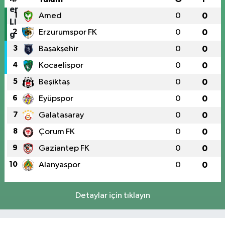
1
Amed
0
0
2
Erzurumspor FK
0
0
3
Başakşehir
0
0
4
Kocaelispor
0
0
5
Beşiktaş
0
0
6
Eyüpspor
0
0
7
Galatasaray
0
0
8
Çorum FK
0
0
9
Gaziantep FK
0
0
10
Alanyaspor
0
0
Detaylar için tıklayın