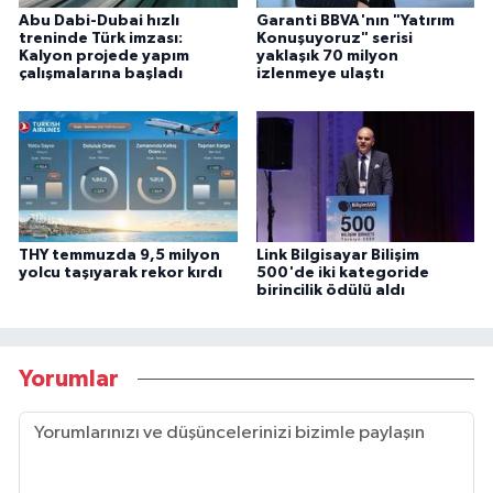
Abu Dabi-Dubai hızlı
Garanti BBVA'nın "Yatırım
treninde Türk imzası:
Konuşuyoruz" serisi
Kalyon projede yapım
yaklaşık 70 milyon
çalışmalarına başladı
izlenmeye ulaştı
THY temmuzda 9,5 milyon
Link Bilgisayar Bilişim
yolcu taşıyarak rekor kırdı
500'de iki kategoride
birincilik ödülü aldı
Yorumlar