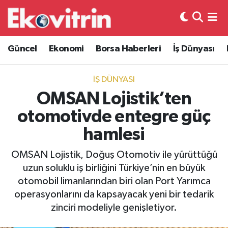
Güncel
Hava Durumu
Güncel
Ekonomi
Borsa Haberleri
İş Dünyası
Ekonomi
Trafik Durumu
İŞ DÜNYASI
Borsa Haberleri
Süper Lig Puan Durumu ve Fikstür
OMSAN Lojistik’ten
otomotivde entegre güç
İş Dünyası
Tüm Manşetler
hamlesi
Lojistik
Son Dakika Haberleri
OMSAN Lojistik, Doğuş Otomotiv ile yürüttüğü
uzun soluklu iş birliğini Türkiye’nin en büyük
Otovitrin
Haber Arşivi
otomobil limanlarından biri olan Port Yarımca
operasyonlarını da kapsayacak yeni bir tedarik
Asayiş
zinciri modeliyle genişletiyor.
Magazin