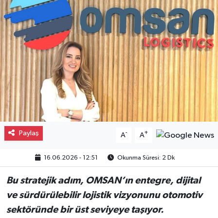
Gayrimenkul
Spor
Eğitim
Paylaş
-
+
A
A
16.06.2026 - 12:51
Okunma Süresi: 2 Dk
Bu stratejik adım, OMSAN’ın entegre, dijital
ve sürdürülebilir lojistik vizyonunu otomotiv
sektöründe bir üst seviyeye taşıyor.