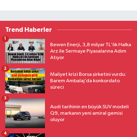
Trend Haberler
1
Bewen Enerji, 3,8 milyar TL'lik Halka
Arz ile Sermaye Piyasalarına Adım
Atıyor
2
Maliyet krizi Borsa şirketini vurdu:
Barem Ambalaj’da konkordato
süreci
3
Audi tarihinin en büyük SUV modeli
Q9, markanın yeni amiral gemisi
oluyor
4