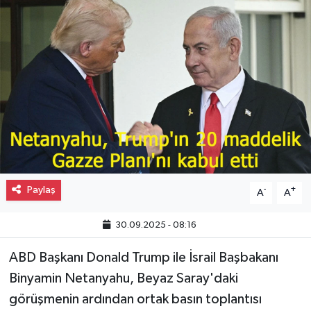
Gayrimenkul
Spor
Eğitim
Paylaş
-
+
A
A
30.09.2025 - 08:16
ABD Başkanı Donald Trump ile İsrail Başbakanı
Binyamin Netanyahu, Beyaz Saray'daki
görüşmenin ardından ortak basın toplantısı