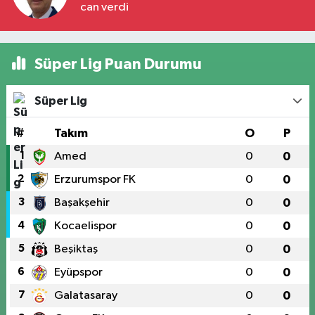
can verdi
Süper Lig Puan Durumu
Süper Lig
#
Takım
O
P
1
Amed
0
0
2
Erzurumspor FK
0
0
3
Başakşehir
0
0
4
Kocaelispor
0
0
5
Beşiktaş
0
0
6
Eyüpspor
0
0
7
Galatasaray
0
0