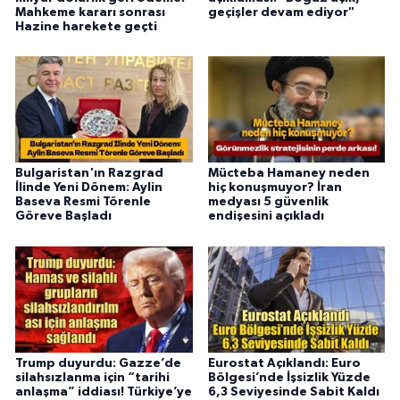
Mahkeme kararı sonrası
geçişler devam ediyor"
Hazine harekete geçti
Bulgaristan'ın Razgrad
Mücteba Hamaney neden
İlinde Yeni Dönem: Aylin
hiç konuşmuyor? İran
Baseva Resmi Törenle
medyası 5 güvenlik
Göreve Başladı
endişesini açıkladı
Trump duyurdu: Gazze’de
Eurostat Açıklandı: Euro
silahsızlanma için “tarihi
Bölgesi’nde İşsizlik Yüzde
anlaşma” iddiası! Türkiye’ye
6,3 Seviyesinde Sabit Kaldı