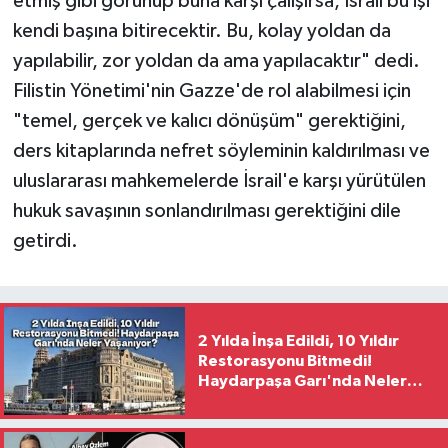
etmiş gibi görünüp buna karşı çalışırsa, İsrail bu işi
kendi başına bitirecektir. Bu, kolay yoldan da
yapılabilir, zor yoldan da ama yapılacaktır" dedi.
Filistin Yönetimi'nin Gazze'de rol alabilmesi için
"temel, gerçek ve kalıcı dönüşüm" gerektiğini,
ders kitaplarında nefret söyleminin kaldırılması ve
uluslararası mahkemelerde İsrail'e karşı yürütülen
hukuk savaşının sonlandırılması gerektiğini dile
getirdi.
2 Yılda İnşa Edildi, 10 Yıldır
Restorasyonu Bitmedi!
Haydarpaşa Garı'nda Neler
Yaşanıyor?