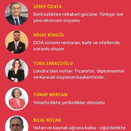
ŞEREF ÖZATA
Belirsizlikten rekabet gücüne: Türkiye'nin
yeni ekonomi vizyonu
NIHAT BINGÖL
DOA sistemi restoran, kafe ve otellerde
zorunlu oluyor
TUBA SARAÇOĞLU
Londra’dan notlar: Ticaretin, diplomasinin
ve küresel vizyonun başkentinde
Türkiye’nin yükselen gücü
TÜMAY MERCAN
Yöneticilikte yetkinlikler dönüştü
BILAL KOÇAK
Vatan ve bayrak uğruna baba - oğul birlikte