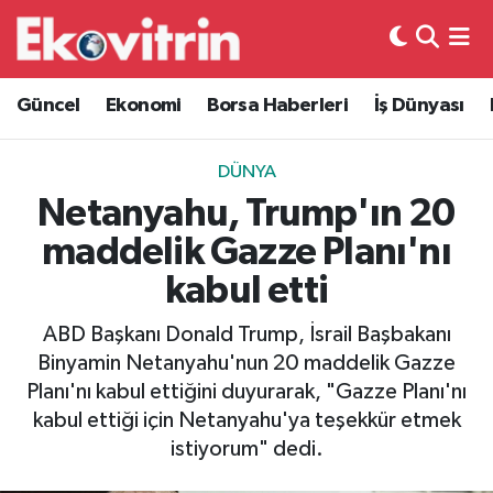
Güncel
Hava Durumu
Güncel
Ekonomi
Borsa Haberleri
İş Dünyası
Ekonomi
Trafik Durumu
DÜNYA
Borsa Haberleri
Süper Lig Puan Durumu ve Fikstür
Netanyahu, Trump'ın 20
maddelik Gazze Planı'nı
İş Dünyası
Tüm Manşetler
kabul etti
Lojistik
Son Dakika Haberleri
ABD Başkanı Donald Trump, İsrail Başbakanı
Binyamin Netanyahu'nun 20 maddelik Gazze
Otovitrin
Haber Arşivi
Planı'nı kabul ettiğini duyurarak, "Gazze Planı'nı
kabul ettiği için Netanyahu'ya teşekkür etmek
Asayiş
istiyorum" dedi.
Magazin