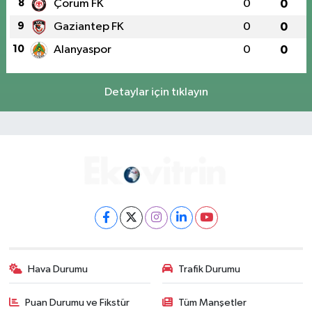
8
Çorum FK
0
0
9
Gaziantep FK
0
0
10
Alanyaspor
0
0
Detaylar için tıklayın
Hava Durumu
Trafik Durumu
Puan Durumu ve Fikstür
Tüm Manşetler