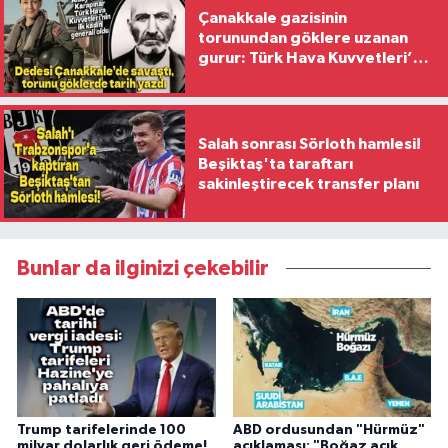
Çanakkale gazisinin
torunundan göklere uzanan
gurur: Türk Hava Kuvvetleri’nin
ilk kadın generali oldu
Salah sonrası Sörloth hamlesi!
Beşiktaş'ta taraftarı
sakinleştirecek transfer planı
Bunlar da ilginizi çekebilir
Trump tarifelerinde 100
ABD ordusundan "Hürmüz"
milyar dolarlık geri ödeme!
açıklaması: "Boğaz açık,