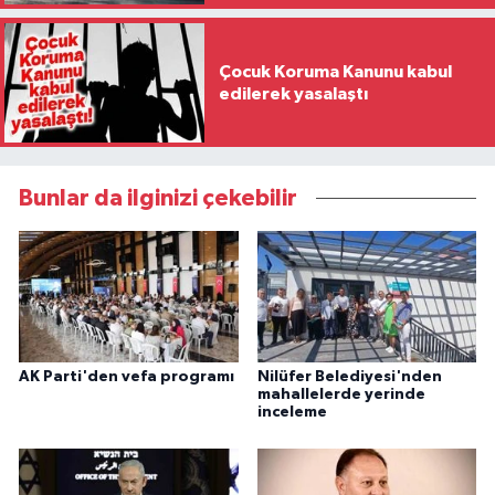
Çocuk Koruma Kanunu kabul
edilerek yasalaştı
Bunlar da ilginizi çekebilir
AK Parti'den vefa programı
Nilüfer Belediyesi'nden
mahallelerde yerinde
inceleme