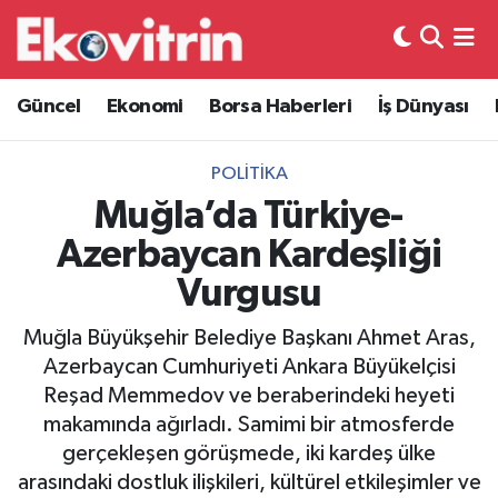
Güncel
Hava Durumu
Güncel
Ekonomi
Borsa Haberleri
İş Dünyası
Ekonomi
Trafik Durumu
POLITIKA
Borsa Haberleri
Süper Lig Puan Durumu ve Fikstür
Muğla’da Türkiye-
Azerbaycan Kardeşliği
İş Dünyası
Tüm Manşetler
Vurgusu
Lojistik
Son Dakika Haberleri
Muğla Büyükşehir Belediye Başkanı Ahmet Aras,
Azerbaycan Cumhuriyeti Ankara Büyükelçisi
Otovitrin
Haber Arşivi
Reşad Memmedov ve beraberindeki heyeti
makamında ağırladı. Samimi bir atmosferde
Asayiş
gerçekleşen görüşmede, iki kardeş ülke
arasındaki dostluk ilişkileri, kültürel etkileşimler ve
Magazin