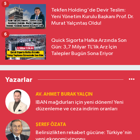
5
Tekfen Holding'de Devir Teslim:
Yeni Yönetim Kurulu Başkanı Prof. Dr.
Murat Yalçıntaş Oldu!
6
Quick Sigorta Halka Arzında Son
Gün: 3,7 Milyar TL’lik Arz İçin
Talepler Bugün Sona Eriyor
Yazarlar
AV. AHMET BURAK YALÇIN
IBAN mağdurları için yeni dönem! Yeni
düzenleme ve ceza indirim oranları
ŞEREF ÖZATA
Belirsizlikten rekabet gücüne: Türkiye'nin
yeni ekonomi vizyonu