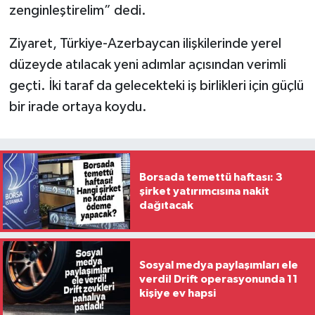
zenginleştirelim” dedi.
Ziyaret, Türkiye-Azerbaycan ilişkilerinde yerel
düzeyde atılacak yeni adımlar açısından verimli
geçti. İki taraf da gelecekteki iş birlikleri için güçlü
bir irade ortaya koydu.
Borsada temettü haftası: 3
şirket yatırımcısına nakit
dağıtacak
Sosyal medya paylaşımları ele
verdi! Drift operasyonunda 11
kişiye ev hapsi