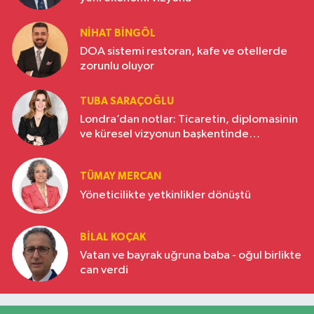
NIHAT BINGÖL
DOA sistemi restoran, kafe ve otellerde
zorunlu oluyor
TUBA SARAÇOĞLU
Londra’dan notlar: Ticaretin, diplomasinin
ve küresel vizyonun başkentinde
Türkiye’nin yükselen gücü
TÜMAY MERCAN
Yöneticilikte yetkinlikler dönüştü
BILAL KOÇAK
Vatan ve bayrak uğruna baba - oğul birlikte
can verdi