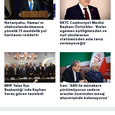
Netanyahu, Hamas'ın
KKTC Cumhuriyet Meclisi
silahsızlandırılmasına
Başkanı Öztürkler: 'Bizler
yönelik 15 maddelik yol
egemen eşitliğimizden ve
haritasını reddetti
eşit uluslararası
statümüzden asla taviz
vermeyeceğiz'
MHP Talas İlçe
İran: 'ABD ile müzakere
Başkanlığı'nda Kayhan
yürütmüyoruz sadece
Saraç güven tazeledi
aracılar üzerinden mesaj
alışverişinde bulunuyoruz'