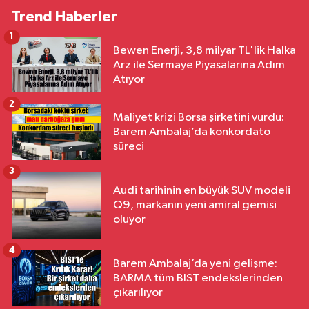
Trend Haberler
1
Bewen Enerji, 3,8 milyar TL'lik Halka
Arz ile Sermaye Piyasalarına Adım
Atıyor
2
Maliyet krizi Borsa şirketini vurdu:
Barem Ambalaj’da konkordato
süreci
3
Audi tarihinin en büyük SUV modeli
Q9, markanın yeni amiral gemisi
oluyor
4
Barem Ambalaj’da yeni gelişme:
BARMA tüm BIST endekslerinden
çıkarılıyor