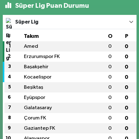
Süper Lig Puan Durumu
Süper Lig
#
Takım
O
P
1
Amed
0
0
2
Erzurumspor FK
0
0
3
Başakşehir
0
0
4
Kocaelispor
0
0
5
Beşiktaş
0
0
6
Eyüpspor
0
0
7
Galatasaray
0
0
8
Çorum FK
0
0
9
Gaziantep FK
0
0
10
Alanyaspor
0
0