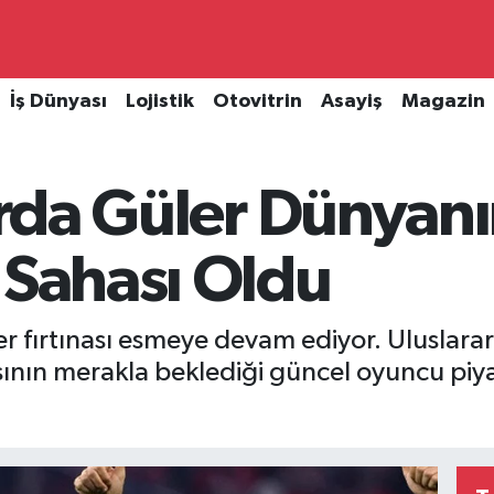
İş Dünyası
Lojistik
Otovitrin
Asayiş
Magazin
 Arda Güler Dünyan
 Sahası Oldu
 fırtınası esmeye devam ediyor. Uluslarar
sının merakla beklediği güncel oyuncu piy