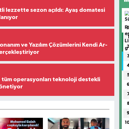
tli lezzette sezon açıldı: Ayaş domatesi
lanıyor
Donanım ve Yazılım Çözümlerini Kendi Ar-
Gerçekleştiriyor
, tüm operasyonları teknoloji destekli
yönetiyor
1