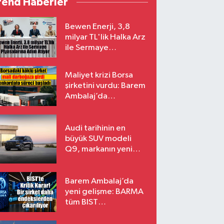
rend Haberler
Bewen Enerji, 3,8
milyar TL'lik Halka Arz
ile Sermaye
Piyasalarına Adım
Atıyor
Maliyet krizi Borsa
şirketini vurdu: Barem
Ambalaj’da
konkordato süreci
Audi tarihinin en
büyük SUV modeli
Q9, markanın yeni
amiral gemisi oluyor
Barem Ambalaj’da
yeni gelişme: BARMA
tüm BIST
endekslerinden
çıkarılıyor