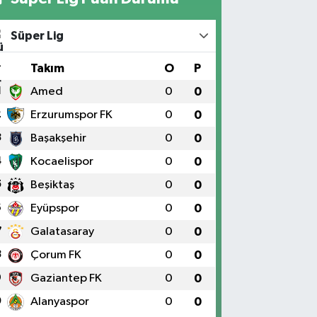
Süper Lig
#
Takım
O
P
1
Amed
0
0
2
Erzurumspor FK
0
0
3
Başakşehir
0
0
4
Kocaelispor
0
0
5
Beşiktaş
0
0
6
Eyüpspor
0
0
7
Galatasaray
0
0
8
Çorum FK
0
0
9
Gaziantep FK
0
0
0
Alanyaspor
0
0