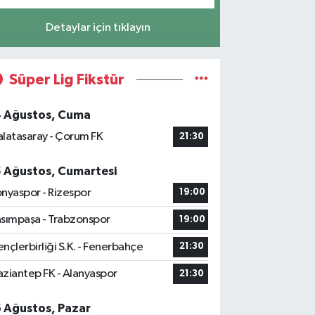
Detaylar için tıklayın
Süper Lig Fikstür
4 Ağustos, Cuma
latasaray - Çorum FK
21:30
5 Ağustos, Cumartesi
nyaspor - Rizespor
19:00
sımpaşa - Trabzonspor
19:00
nçlerbirliği S.K. - Fenerbahçe
21:30
ziantep FK - Alanyaspor
21:30
6 Ağustos, Pazar