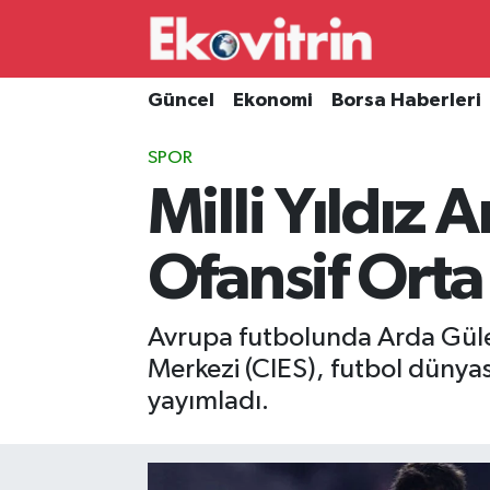
Güncel
Hava Durumu
Güncel
Ekonomi
Borsa Haberleri
Ekonomi
Trafik Durumu
SPOR
Milli Yıldız
Borsa Haberleri
Süper Lig Puan Durumu ve Fikstür
İş Dünyası
Tüm Manşetler
Ofansif Orta
Lojistik
Son Dakika Haberleri
Avrupa futbolunda Arda Güler
Otovitrin
Haber Arşivi
Merkezi (CIES), futbol dünya
yayımladı.
Asayiş
Magazin