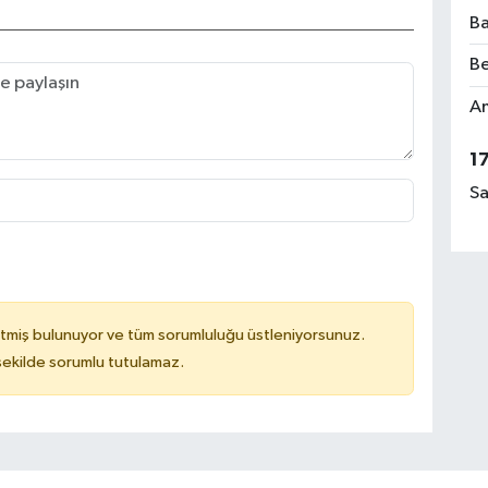
Ba
Be
Am
1
Sa
tmiş bulunuyor ve tüm sorumluluğu üstleniyorsunuz.
 şekilde sorumlu tutulamaz.