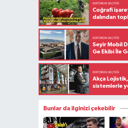
EDITÖRÜN SEÇTIĞI
Coğrafi işare
dalından top
EDITÖRÜN SEÇTIĞI
Seyir Mobil 
Ge Ekibi İle 
EDITÖRÜN SEÇTIĞI
Akça Lojistik
sistemlerle 
Bunlar da ilginizi çekebilir