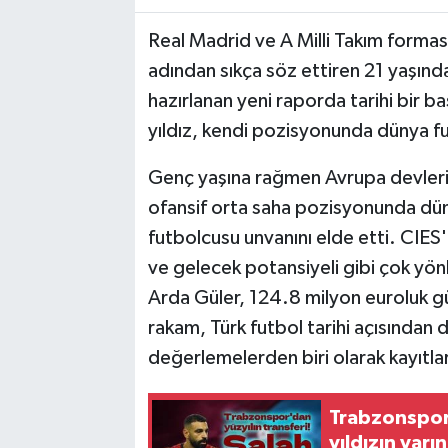
Real Madrid ve A Milli Takım forması
adından sıkça söz ettiren 21 yaşın
hazırlanan yeni raporda tarihi bir ba
yıldız, kendi pozisyonunda dünya fu
Genç yaşına rağmen Avrupa devleri
ofansif orta saha pozisyonunda dün
futbolcusu unvanını elde etti. CIES'
ve gelecek potansiyeli gibi çok yönl
Arda Güler, 124.8 milyon euroluk gü
rakam, Türk futbol tarihi açısından 
değerlemelerden biri olarak kayıtla
Trabzonspor
yıldızın yar