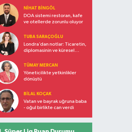
NIHAT BINGÖL
DOA sistemi restoran, kafe
ve otellerde zorunlu oluyor
TUBA SARAÇOĞLU
Londra’dan notlar: Ticaretin,
diplomasinin ve küresel
vizyonun başkentinde
Türkiye’nin yükselen gücü
TÜMAY MERCAN
Yöneticilikte yetkinlikler
dönüştü
BILAL KOÇAK
Vatan ve bayrak uğruna baba
- oğul birlikte can verdi
Süper Lig Puan Durumu