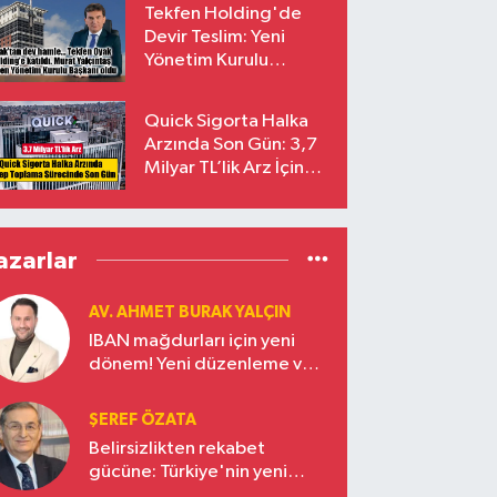
Tekfen Holding'de
Devir Teslim: Yeni
Yönetim Kurulu
Başkanı Prof. Dr. Murat
Yalçıntaş Oldu!
Quick Sigorta Halka
Arzında Son Gün: 3,7
Milyar TL’lik Arz İçin
Talepler Bugün Sona
Eriyor
azarlar
AV. AHMET BURAK YALÇIN
IBAN mağdurları için yeni
dönem! Yeni düzenleme ve
ceza indirim oranları
ŞEREF ÖZATA
Belirsizlikten rekabet
gücüne: Türkiye'nin yeni
ekonomi vizyonu