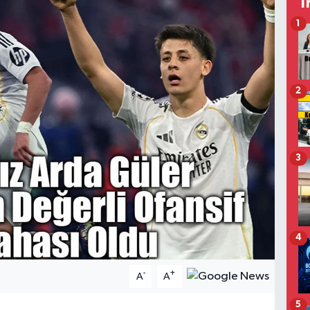
T
1
2
3
4
-
+
A
A
5