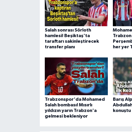
Salah sonrası Sörloth
Mohamed
hamlesi! Beşiktaş'ta
Trabzon
taraftarı sakinleştirecek
Perşembe
transfer planı
her yer 
Trabzonspor'da Mohamed
Barış Al
Salah bombası! Mısırlı
Abdullah
yıldızın yarın Trabzon'a
konuştu
gelmesi bekleniyor