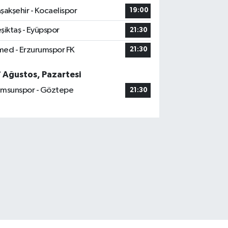
şakşehir - Kocaelispor
19:00
şiktaş - Eyüpspor
21:30
ed - Erzurumspor FK
21:30
7 Ağustos, Pazartesi
msunspor - Göztepe
21:30