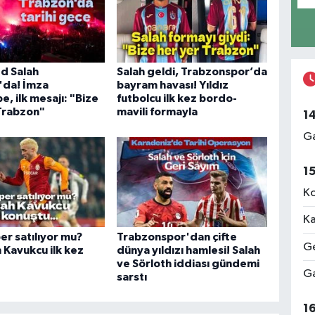
 Salah
Salah geldi, Trabzonspor’da
'da! İmza
bayram havası! Yıldız
, ilk mesajı: "Bize
futbolcu ilk kez bordo-
Trabzon"
mavili formayla
1
Ga
1
Ko
Ka
per satılıyor mu?
Trabzonspor'dan çifte
Ge
 Kavukcu ilk kez
dünya yıldızı hamlesi! Salah
ve Sörloth iddiası gündemi
Ga
sarstı
1