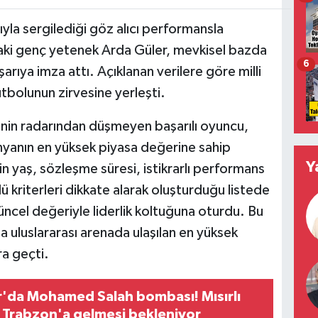
yla sergilediği göz alıcı performansla
daki genç yetenek Arda Güler, mevkisel bazda
6
şarıya imza attı. Açıklanan verilere göre milli
tbolunun zirvesine yerleşti.
nin radarından düşmeyen başarılı oyuncu,
yanın en yüksek piyasa değerine sahip
Y
in yaş, sözleşme süresi, istikrarlı performans
ü kriterleri dikkate alarak oluşturduğu listede
ncel değeriyle liderlik koltuğuna oturdu. Bu
da uluslararası arenada ulaşılan en yüksek
ra geçti.
'da Mohamed Salah bombası! Mısırlı
ın Trabzon'a gelmesi bekleniyor