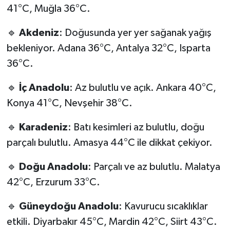
41°C, Muğla 36°C.
🔹
Akdeniz
: Doğusunda yer yer sağanak yağış
bekleniyor. Adana 36°C, Antalya 32°C, Isparta
36°C.
🔹
İç Anadolu
: Az bulutlu ve açık. Ankara 40°C,
Konya 41°C, Nevşehir 38°C.
🔹
Karadeniz
: Batı kesimleri az bulutlu, doğu
parçalı bulutlu. Amasya 44°C ile dikkat çekiyor.
🔹
Doğu Anadolu
: Parçalı ve az bulutlu. Malatya
42°C, Erzurum 33°C.
🔹
Güneydoğu Anadolu
: Kavurucu sıcaklıklar
etkili. Diyarbakır 45°C, Mardin 42°C, Siirt 43°C.