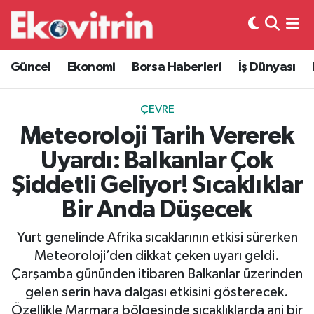
Güncel
Hava Durumu
Güncel
Ekonomi
Borsa Haberleri
İş Dünyası
Ekonomi
Trafik Durumu
ÇEVRE
Borsa Haberleri
Süper Lig Puan Durumu ve Fikstür
Meteoroloji Tarih Vererek
Uyardı: Balkanlar Çok
İş Dünyası
Tüm Manşetler
Şiddetli Geliyor! Sıcaklıklar
Lojistik
Son Dakika Haberleri
Bir Anda Düşecek
Otovitrin
Haber Arşivi
Yurt genelinde Afrika sıcaklarının etkisi sürerken
Meteoroloji’den dikkat çeken uyarı geldi.
Asayiş
Çarşamba gününden itibaren Balkanlar üzerinden
gelen serin hava dalgası etkisini gösterecek.
Magazin
Özellikle Marmara bölgesinde sıcaklıklarda ani bir