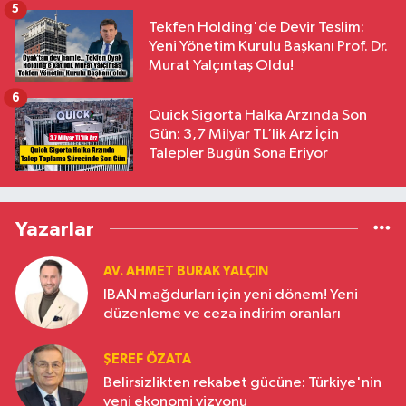
5
Tekfen Holding'de Devir Teslim:
Yeni Yönetim Kurulu Başkanı Prof. Dr.
Murat Yalçıntaş Oldu!
6
Quick Sigorta Halka Arzında Son
Gün: 3,7 Milyar TL’lik Arz İçin
Talepler Bugün Sona Eriyor
Yazarlar
AV. AHMET BURAK YALÇIN
IBAN mağdurları için yeni dönem! Yeni
düzenleme ve ceza indirim oranları
ŞEREF ÖZATA
Belirsizlikten rekabet gücüne: Türkiye'nin
yeni ekonomi vizyonu