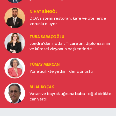
NIHAT BINGÖL
DOA sistemi restoran, kafe ve otellerde
zorunlu oluyor
TUBA SARAÇOĞLU
Londra’dan notlar: Ticaretin, diplomasinin
ve küresel vizyonun başkentinde
Türkiye’nin yükselen gücü
TÜMAY MERCAN
Yöneticilikte yetkinlikler dönüştü
BILAL KOÇAK
Vatan ve bayrak uğruna baba - oğul birlikte
can verdi