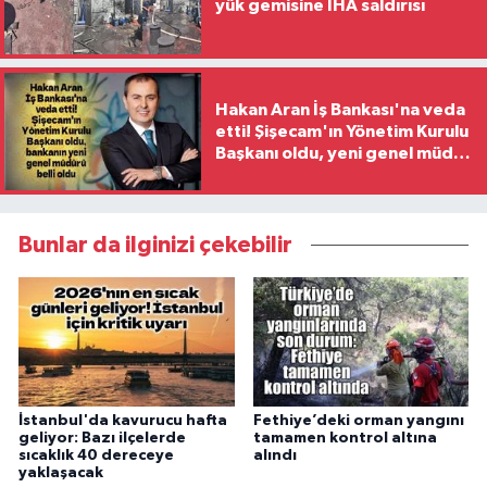
yük gemisine İHA saldırısı
Hakan Aran İş Bankası'na veda
etti! Şişecam'ın Yönetim Kurulu
Başkanı oldu, yeni genel müdür
belli oldu
Bunlar da ilginizi çekebilir
İstanbul'da kavurucu hafta
Fethiye’deki orman yangını
geliyor: Bazı ilçelerde
tamamen kontrol altına
sıcaklık 40 dereceye
alındı
yaklaşacak