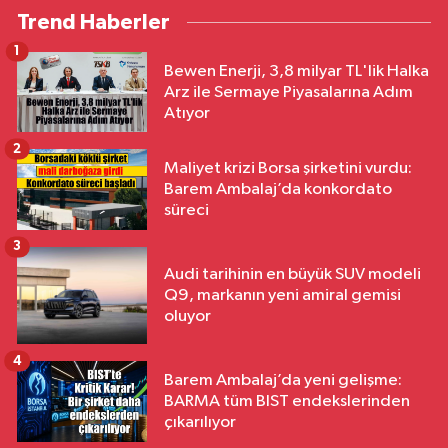
Trend Haberler
1
Bewen Enerji, 3,8 milyar TL'lik Halka
Arz ile Sermaye Piyasalarına Adım
Atıyor
2
Maliyet krizi Borsa şirketini vurdu:
Barem Ambalaj’da konkordato
süreci
3
Audi tarihinin en büyük SUV modeli
Q9, markanın yeni amiral gemisi
oluyor
4
Barem Ambalaj’da yeni gelişme:
BARMA tüm BIST endekslerinden
çıkarılıyor