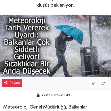
düşüş bekleniyor.
Gayrimenkul
Spor
Eğitim
Paylaş
-
+
A
A
29.07.2025 - 08:43
Meteoroloji Genel Müdürlüğü, Balkanlar