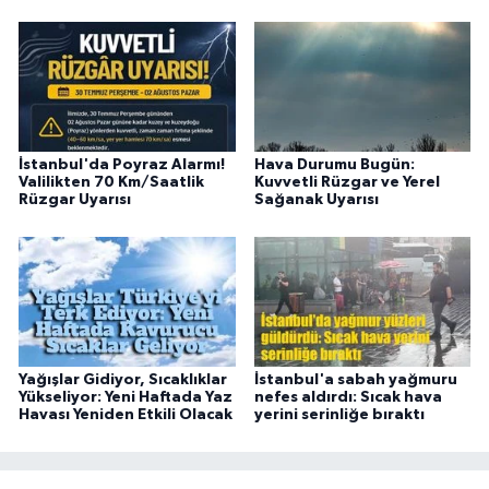
İstanbul'da Poyraz Alarmı!
Hava Durumu Bugün:
Valilikten 70 Km/Saatlik
Kuvvetli Rüzgar ve Yerel
Rüzgar Uyarısı
Sağanak Uyarısı
Yağışlar Gidiyor, Sıcaklıklar
İstanbul'a sabah yağmuru
Yükseliyor: Yeni Haftada Yaz
nefes aldırdı: Sıcak hava
Havası Yeniden Etkili Olacak
yerini serinliğe bıraktı