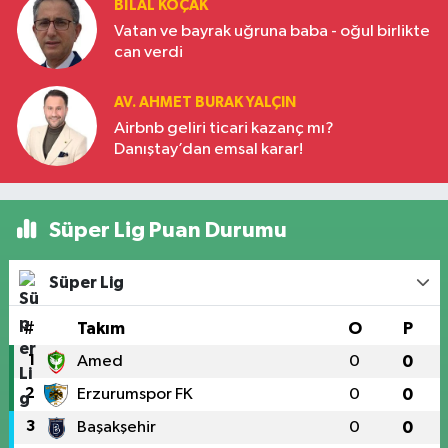
BILAL KOÇAK
Vatan ve bayrak uğruna baba - oğul birlikte
can verdi
AV. AHMET BURAK YALÇIN
Airbnb geliri ticari kazanç mı?
Danıştay’dan emsal karar!
Süper Lig Puan Durumu
Süper Lig
#
Takım
O
P
1
Amed
0
0
2
Erzurumspor FK
0
0
3
Başakşehir
0
0