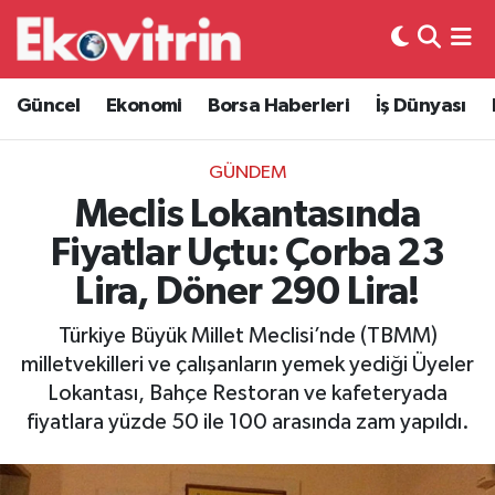
Güncel
Hava Durumu
Güncel
Ekonomi
Borsa Haberleri
İş Dünyası
Ekonomi
Trafik Durumu
GÜNDEM
Borsa Haberleri
Süper Lig Puan Durumu ve Fikstür
Meclis Lokantasında
Fiyatlar Uçtu: Çorba 23
İş Dünyası
Tüm Manşetler
Lira, Döner 290 Lira!
Lojistik
Son Dakika Haberleri
Türkiye Büyük Millet Meclisi’nde (TBMM)
milletvekilleri ve çalışanların yemek yediği Üyeler
Otovitrin
Haber Arşivi
Lokantası, Bahçe Restoran ve kafeteryada
fiyatlara yüzde 50 ile 100 arasında zam yapıldı.
Asayiş
Magazin