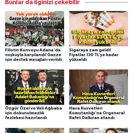
Bunlar da ilginizi çekebilir
Filistin Konvoyu Adana'da
Sigaraya zam geldi!
coşkuyla karşılandı! Gazze
Fiyatlar 130 TL’ye kadar
için destek mesajları verildi
yükseldi
Özgür Özel ve Veli Ağbaba
Hava Kuvvetleri
için dokunulmazlık
Komutanlığı'na Orgeneral
fezlekesi hazırlandı
Rafet Dalkıran atandı