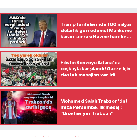
Trump tarifelerinde 100 milyar
dolarlık geri ödeme! Mahkeme
kararı sonrası Hazine harekete
geçti
Filistin Konvoyu Adana'da
coşkuyla karşılandı! Gazze için
destek mesajları verildi
Mohamed Salah Trabzon'da!
İmza Perşembe, ilk mesajı:
"Bize her yer Trabzon"