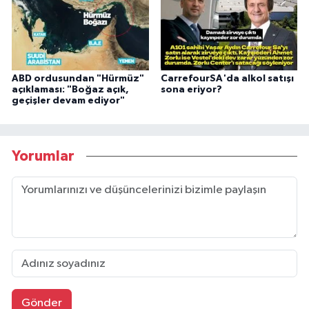
ABD ordusundan "Hürmüz"
CarrefourSA'da alkol satışı
açıklaması: "Boğaz açık,
sona eriyor?
geçişler devam ediyor"
Yorumlar
Gönder