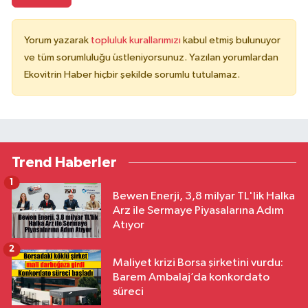
Yorum yazarak
topluluk kurallarımızı
kabul etmiş bulunuyor
ve tüm sorumluluğu üstleniyorsunuz. Yazılan yorumlardan
Ekovitrin Haber hiçbir şekilde sorumlu tutulamaz.
Trend Haberler
1
Bewen Enerji, 3,8 milyar TL'lik Halka
Arz ile Sermaye Piyasalarına Adım
Atıyor
2
Maliyet krizi Borsa şirketini vurdu:
Barem Ambalaj’da konkordato
süreci