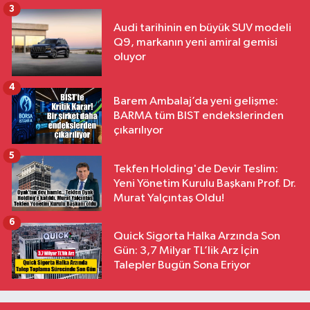
3
Audi tarihinin en büyük SUV modeli
Q9, markanın yeni amiral gemisi
oluyor
4
Barem Ambalaj’da yeni gelişme:
BARMA tüm BIST endekslerinden
çıkarılıyor
5
Tekfen Holding'de Devir Teslim:
Yeni Yönetim Kurulu Başkanı Prof. Dr.
Murat Yalçıntaş Oldu!
6
Quick Sigorta Halka Arzında Son
Gün: 3,7 Milyar TL’lik Arz İçin
Talepler Bugün Sona Eriyor