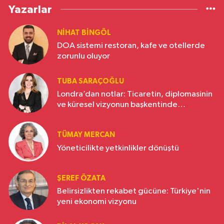
Yazarlar
NIHAT BINGÖL
DOA sistemi restoran, kafe ve otellerde
zorunlu oluyor
TUBA SARAÇOĞLU
Londra’dan notlar: Ticaretin, diplomasinin
ve küresel vizyonun başkentinde
Türkiye’nin yükselen gücü
TÜMAY MERCAN
Yöneticilikte yetkinlikler dönüştü
ŞEREF ÖZATA
Belirsizlikten rekabet gücüne: Türkiye'nin
yeni ekonomi vizyonu