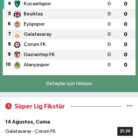
4
Kocaelispor
0
0
5
Beşiktaş
0
0
6
Eyüpspor
0
0
7
Galatasaray
0
0
8
Çorum FK
0
0
9
Gaziantep FK
0
0
10
Alanyaspor
0
0
Detaylar için tıklayın
Süper Lig Fikstür
14 Ağustos, Cuma
Galatasaray - Çorum FK
21:30