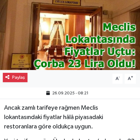
Gayrimenkul
Spor
Eğitim
Paylaş
-
+
A
A
26.09.2025 - 08:21
Ancak zamlı tarifeye rağmen Meclis
lokantasındaki fiyatlar hâlâ piyasadaki
restoranlara göre oldukça uygun.