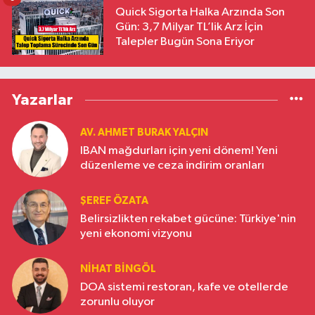
Quick Sigorta Halka Arzında Son
Gün: 3,7 Milyar TL’lik Arz İçin
Talepler Bugün Sona Eriyor
Yazarlar
AV. AHMET BURAK YALÇIN
IBAN mağdurları için yeni dönem! Yeni
düzenleme ve ceza indirim oranları
ŞEREF ÖZATA
Belirsizlikten rekabet gücüne: Türkiye'nin
yeni ekonomi vizyonu
NIHAT BINGÖL
DOA sistemi restoran, kafe ve otellerde
zorunlu oluyor