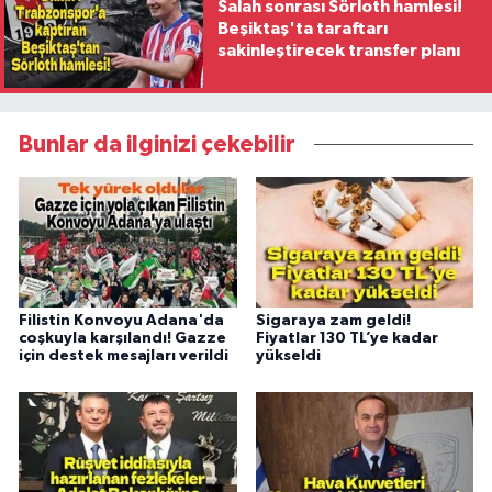
Salah sonrası Sörloth hamlesi!
Beşiktaş'ta taraftarı
sakinleştirecek transfer planı
Bunlar da ilginizi çekebilir
Filistin Konvoyu Adana'da
Sigaraya zam geldi!
coşkuyla karşılandı! Gazze
Fiyatlar 130 TL’ye kadar
için destek mesajları verildi
yükseldi