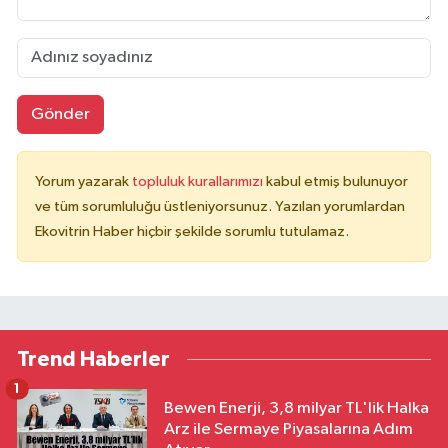
Gönder
Yorum yazarak
topluluk kurallarımızı
kabul etmiş bulunuyor
ve tüm sorumluluğu üstleniyorsunuz. Yazılan yorumlardan
Ekovitrin Haber hiçbir şekilde sorumlu tutulamaz.
Trend Haberler
1
Bewen Enerji, 3,8 milyar TL'lik Halka
Arz ile Sermaye Piyasalarına Adım