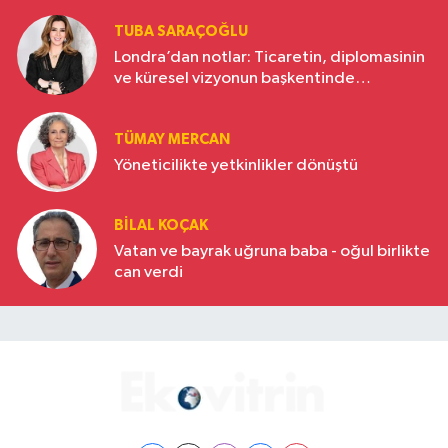
TUBA SARAÇOĞLU
Londra’dan notlar: Ticaretin, diplomasinin
ve küresel vizyonun başkentinde
Türkiye’nin yükselen gücü
TÜMAY MERCAN
Yöneticilikte yetkinlikler dönüştü
BILAL KOÇAK
Vatan ve bayrak uğruna baba - oğul birlikte
can verdi