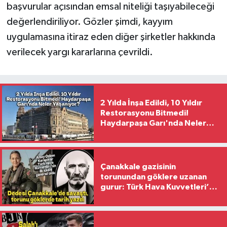
başvurular açısından emsal niteliği taşıyabileceği
değerlendiriliyor. Gözler şimdi, kayyım
uygulamasına itiraz eden diğer şirketler hakkında
verilecek yargı kararlarına çevrildi.
2 Yılda İnşa Edildi, 10 Yıldır
Restorasyonu Bitmedi!
Haydarpaşa Garı'nda Neler
Yaşanıyor?
Çanakkale gazisinin
torunundan göklere uzanan
gurur: Türk Hava Kuvvetleri’nin
ilk kadın generali oldu