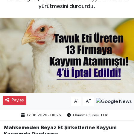
yürütmesini durdurdu.
Gayrimenkul
Spor
Eğitim
Paylaş
-
+
A
A
17.06.2026 - 08:26
Okunma Süresi: 1 Dk
Mahkemeden Beyaz Et Şirketlerine Kayyum
Kararında Durdurma