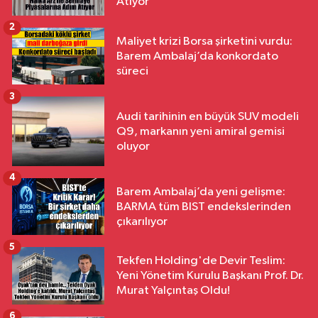
Atıyor
2
Maliyet krizi Borsa şirketini vurdu:
Barem Ambalaj’da konkordato
süreci
3
Audi tarihinin en büyük SUV modeli
Q9, markanın yeni amiral gemisi
oluyor
4
Barem Ambalaj’da yeni gelişme:
BARMA tüm BIST endekslerinden
çıkarılıyor
5
Tekfen Holding'de Devir Teslim:
Yeni Yönetim Kurulu Başkanı Prof. Dr.
Murat Yalçıntaş Oldu!
6