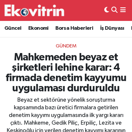
Güncel
Hava Durumu
Güncel
Ekonomi
Borsa Haberleri
İş Dünyası
Ekonomi
Trafik Durumu
GÜNDEM
Borsa Haberleri
Süper Lig Puan Durumu ve Fikstür
Mahkemeden beyaz et
şirketleri lehine karar: 4
İş Dünyası
Tüm Manşetler
firmada denetim kayyumu
Lojistik
Son Dakika Haberleri
uygulaması durduruldu
Otovitrin
Haber Arşivi
Beyaz et sektörüne yönelik soruşturma
kapsamında bazı üretici firmalara getirilen
Asayiş
denetim kayyımı uygulamasında ilk yargı kararı
çıktı. Mahkeme, Gedik Piliç, Erpiliç, Lezita ve
Magazin
Keskinoğlu için verilen denetim kayyımı kararının