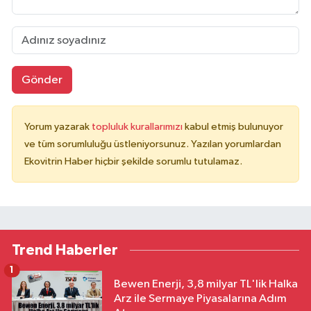
Gönder
Yorum yazarak
topluluk kurallarımızı
kabul etmiş bulunuyor
ve tüm sorumluluğu üstleniyorsunuz. Yazılan yorumlardan
Ekovitrin Haber hiçbir şekilde sorumlu tutulamaz.
Trend Haberler
1
Bewen Enerji, 3,8 milyar TL'lik Halka
Arz ile Sermaye Piyasalarına Adım