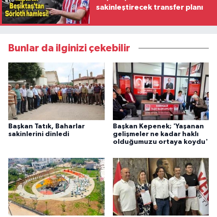
sakinleştirecek transfer planı
Bunlar da ilginizi çekebilir
Başkan Tatık, Baharlar
Başkan Kepenek; 'Yaşanan
sakinlerini dinledi
gelişmeler ne kadar haklı
olduğumuzu ortaya koydu'