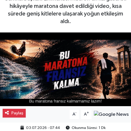
hikâyeyle maratona davet edildiği video, kısa
Gayrimenkul
sürede geniş kitlelere ulaşarak yoğun etkileşim
aldı.
Spor
Eğitim
Paylaş
-
+
A
A
03.07.2026 - 07:44
Okunma Süresi: 1 Dk