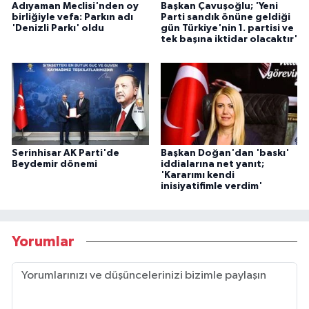
Adıyaman Meclisi'nden oy
Başkan Çavuşoğlu; 'Yeni
birliğiyle vefa: Parkın adı
Parti sandık önüne geldiği
'Denizli Parkı' oldu
gün Türkiye'nin 1. partisi ve
tek başına iktidar olacaktır'
Serinhisar AK Parti'de
Başkan Doğan'dan 'baskı'
Beydemir dönemi
iddialarına net yanıt;
'Kararımı kendi
inisiyatifimle verdim'
Yorumlar