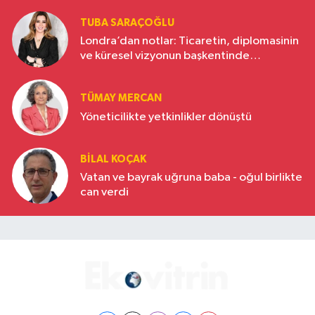
TUBA SARAÇOĞLU
Londra’dan notlar: Ticaretin, diplomasinin
ve küresel vizyonun başkentinde
Türkiye’nin yükselen gücü
TÜMAY MERCAN
Yöneticilikte yetkinlikler dönüştü
BILAL KOÇAK
Vatan ve bayrak uğruna baba - oğul birlikte
can verdi