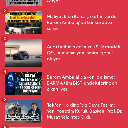
Atıyor
2
Maliyet krizi Borsa şirketini vurdu:
Barem Ambalaj’da konkordato
süreci
3
Audi tarihinin en büyük SUV modeli
Q9, markanın yeni amiral gemisi
oluyor
4
Barem Ambalaj’da yeni gelişme:
BARMA tüm BIST endekslerinden
çıkarılıyor
5
Tekfen Holding'de Devir Teslim:
Yeni Yönetim Kurulu Başkanı Prof. Dr.
Murat Yalçıntaş Oldu!
6