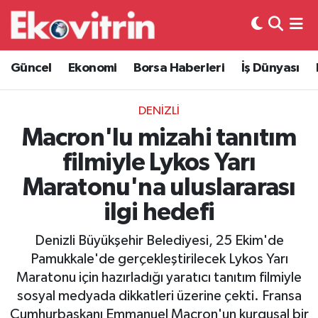
Güncel
Hava Durumu
Güncel
Ekonomi
Borsa Haberleri
İş Dünyası
Ekonomi
Trafik Durumu
DENİZLİ
Borsa Haberleri
Süper Lig Puan Durumu ve Fikstür
Macron'lu mizahi tanıtım
filmiyle Lykos Yarı
İş Dünyası
Tüm Manşetler
Maratonu'na uluslararası
Lojistik
Son Dakika Haberleri
ilgi hedefi
Otovitrin
Haber Arşivi
Denizli Büyükşehir Belediyesi, 25 Ekim'de
Pamukkale'de gerçekleştirilecek Lykos Yarı
Asayiş
Maratonu için hazırladığı yaratıcı tanıtım filmiyle
sosyal medyada dikkatleri üzerine çekti. Fransa
Magazin
Cumhurbaşkanı Emmanuel Macron'un kurgusal bir