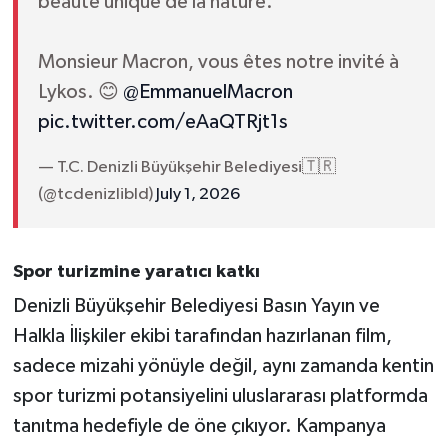
beauté unique de la nature.
Monsieur Macron, vous êtes notre invité à
Lykos. 😊
@EmmanuelMacron
pic.twitter.com/eAaQTRjt1s
— T.C. Denizli Büyükşehir Belediyesi🇹🇷
(@tcdenizlibld)
July 1, 2026
Spor turizmine yaratıcı katkı
Denizli Büyükşehir Belediyesi Basın Yayın ve
Halkla İlişkiler ekibi tarafından hazırlanan film,
sadece mizahi yönüyle değil, aynı zamanda kentin
spor turizmi potansiyelini uluslararası platformda
tanıtma hedefiyle de öne çıkıyor. Kampanya