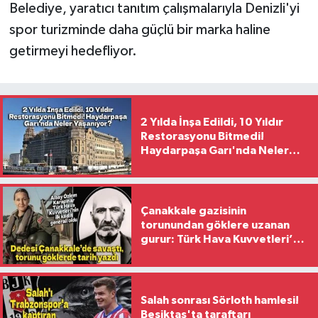
Belediye, yaratıcı tanıtım çalışmalarıyla Denizli'yi
spor turizminde daha güçlü bir marka haline
getirmeyi hedefliyor.
2 Yılda İnşa Edildi, 10 Yıldır
Restorasyonu Bitmedi!
Haydarpaşa Garı'nda Neler
Yaşanıyor?
Çanakkale gazisinin
torunundan göklere uzanan
gurur: Türk Hava Kuvvetleri’nin
ilk kadın generali oldu
Salah sonrası Sörloth hamlesi!
Beşiktaş'ta taraftarı