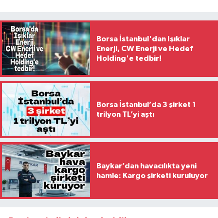
Borsa İstanbul'dan Işıklar
Enerji, CW Enerji ve Hedef
Holding'e tedbir!
Borsa İstanbul’da 3 şirket 1
trilyon TL’yi aştı
Baykar’dan havacılıkta yeni
hamle: Kargo şirketi kuruluyor