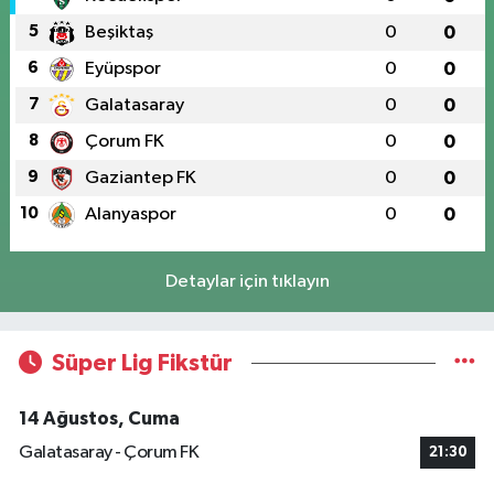
5
Beşiktaş
0
0
6
Eyüpspor
0
0
7
Galatasaray
0
0
8
Çorum FK
0
0
9
Gaziantep FK
0
0
10
Alanyaspor
0
0
Detaylar için tıklayın
Süper Lig Fikstür
14 Ağustos, Cuma
Galatasaray - Çorum FK
21:30