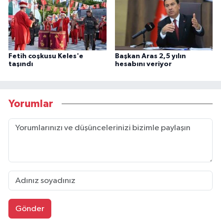
Fetih coşkusu Keles'e
Başkan Aras 2,5 yılın
taşındı
hesabını veriyor
Yorumlar
Gönder