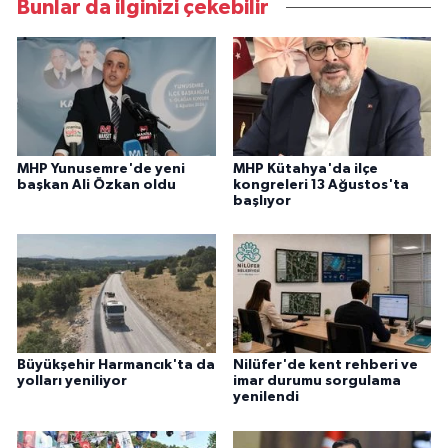
Bunlar da ilginizi çekebilir
MHP Yunusemre'de yeni
MHP Kütahya'da ilçe
başkan Ali Özkan oldu
kongreleri 13 Ağustos'ta
başlıyor
Büyükşehir Harmancık'ta da
Nilüfer'de kent rehberi ve
yolları yeniliyor
imar durumu sorgulama
yenilendi