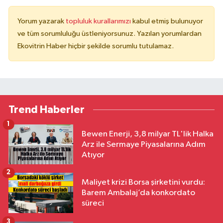
Yorum yazarak
topluluk kurallarımızı
kabul etmiş bulunuyor
ve tüm sorumluluğu üstleniyorsunuz. Yazılan yorumlardan
Ekovitrin Haber hiçbir şekilde sorumlu tutulamaz.
Trend Haberler
1
Bewen Enerji, 3,8 milyar TL'lik Halka
Arz ile Sermaye Piyasalarına Adım
Atıyor
2
Maliyet krizi Borsa şirketini vurdu:
Barem Ambalaj’da konkordato
süreci
3