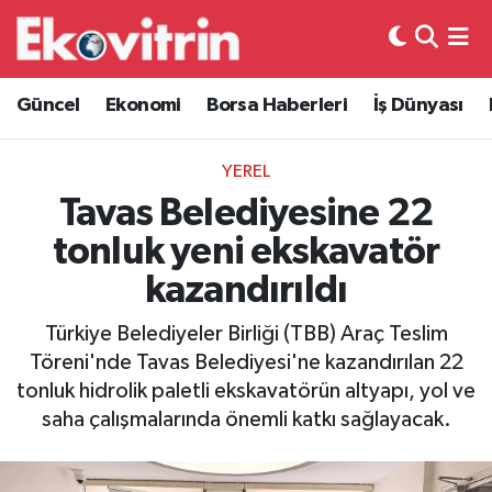
Güncel
Hava Durumu
Güncel
Ekonomi
Borsa Haberleri
İş Dünyası
Ekonomi
Trafik Durumu
YEREL
Borsa Haberleri
Süper Lig Puan Durumu ve Fikstür
Tavas Belediyesine 22
tonluk yeni ekskavatör
İş Dünyası
Tüm Manşetler
kazandırıldı
Lojistik
Son Dakika Haberleri
Türkiye Belediyeler Birliği (TBB) Araç Teslim
Töreni'nde Tavas Belediyesi'ne kazandırılan 22
Otovitrin
Haber Arşivi
tonluk hidrolik paletli ekskavatörün altyapı, yol ve
saha çalışmalarında önemli katkı sağlayacak.
Asayiş
Magazin