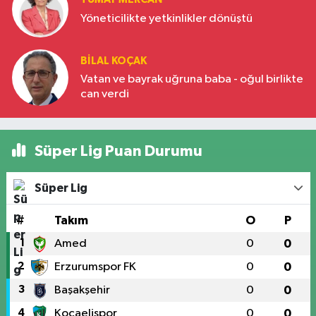
Yöneticilikte yetkinlikler dönüştü
BILAL KOÇAK
Vatan ve bayrak uğruna baba - oğul birlikte
can verdi
Süper Lig Puan Durumu
Süper Lig
#
Takım
O
P
1
Amed
0
0
2
Erzurumspor FK
0
0
3
Başakşehir
0
0
4
Kocaelispor
0
0