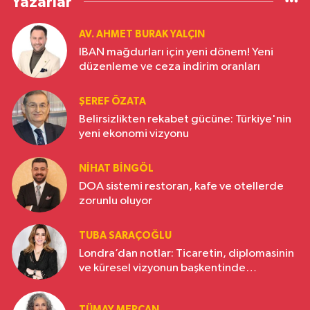
Yazarlar
AV. AHMET BURAK YALÇIN
IBAN mağdurları için yeni dönem! Yeni
düzenleme ve ceza indirim oranları
ŞEREF ÖZATA
Belirsizlikten rekabet gücüne: Türkiye'nin
yeni ekonomi vizyonu
NIHAT BINGÖL
DOA sistemi restoran, kafe ve otellerde
zorunlu oluyor
TUBA SARAÇOĞLU
Londra’dan notlar: Ticaretin, diplomasinin
ve küresel vizyonun başkentinde
Türkiye’nin yükselen gücü
TÜMAY MERCAN