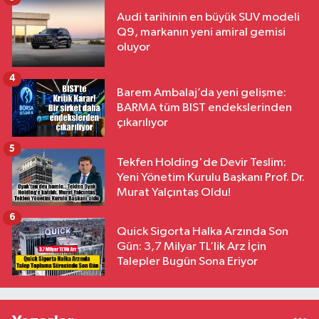
Audi tarihinin en büyük SUV modeli
Q9, markanın yeni amiral gemisi
oluyor
4
Barem Ambalaj’da yeni gelişme:
BARMA tüm BIST endekslerinden
çıkarılıyor
5
Tekfen Holding'de Devir Teslim:
Yeni Yönetim Kurulu Başkanı Prof. Dr.
Murat Yalçıntaş Oldu!
6
Quick Sigorta Halka Arzında Son
Gün: 3,7 Milyar TL’lik Arz İçin
Talepler Bugün Sona Eriyor