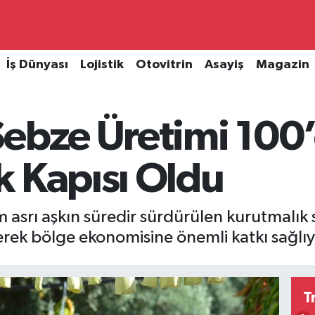
İş Dünyası
Lojistik
Otovitrin
Asayiş
Magazin
Sebze Üretimi 100’
k Kapısı Oldu
rım asrı aşkın süredir sürdürülen kurutmalı
erek bölge ekonomisine önemli katkı sağlıy
T