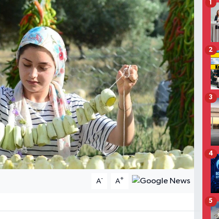
1
2
3
4
-
+
A
A
5