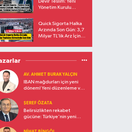
Devir Teslim: Yeni
Yönetim Kurulu
Başkanı Prof. Dr. Murat
Yalçıntaş Oldu!
Quick Sigorta Halka
Arzında Son Gün: 3,7
Milyar TL’lik Arz İçin
Talepler Bugün Sona
Eriyor
azarlar
AV. AHMET BURAK YALÇIN
IBAN mağdurları için yeni
dönem! Yeni düzenleme ve
ceza indirim oranları
ŞEREF ÖZATA
Belirsizlikten rekabet
gücüne: Türkiye'nin yeni
ekonomi vizyonu
NIHAT BINGÖL