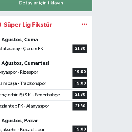
Detaylar için tıklayın
Süper Lig Fikstür
4 Ağustos, Cuma
latasaray - Çorum FK
21:30
5 Ağustos, Cumartesi
nyaspor - Rizespor
19:00
sımpaşa - Trabzonspor
19:00
nçlerbirliği S.K. - Fenerbahçe
21:30
ziantep FK - Alanyaspor
21:30
6 Ağustos, Pazar
şakşehir - Kocaelispor
19:00