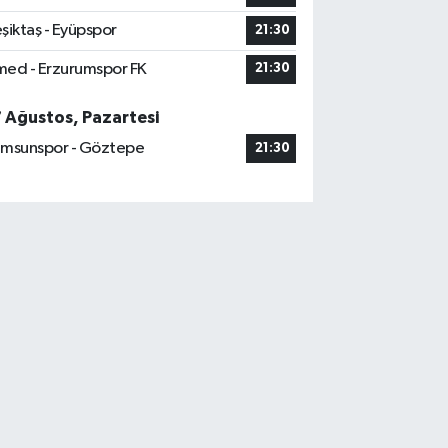
şiktaş - Eyüpspor
21:30
ed - Erzurumspor FK
21:30
7 Ağustos, Pazartesi
msunspor - Göztepe
21:30