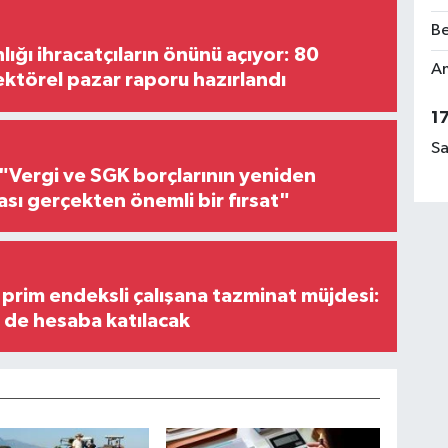
Be
lığı ihracatçıların önünü açıyor: 80
Am
ektörel pazar raporu hazırlandı
1
Sa
"Vergi ve SGK borçlarının yeniden
ası gerçekten önemli bir fırsat"
prim endeksli çalışana tazminat müjdesi:
i de hesaba katılacak