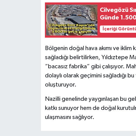
Cilvegözü Sın
Günde 1.500 
İçeriği Görünt
Bölgenin doğal hava akımı ve iklim k
sağladığı belirtilirken, Yıldıztepe 
“bacasız fabrika” gibi çalışıyor. M
dolaylı olarak geçimini sağladığı bu f
oluşturuyor.
Nazilli genelinde yaygınlaşan bu ge
katkı sunuyor hem de doğal kurutul
ulaşmasını sağlıyor.