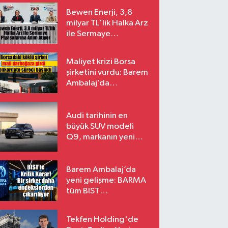
Bewen Enerji, 3,8
milyar TL'lik Halka Arz
ile Sermaye
Piyasalarına Adım
Atıyor
Maliyet krizi Borsa
şirketini vurdu: Barem
Ambalaj’da
konkordato süreci
Audi tarihinin en
büyük SUV modeli
Q9, markanın yeni
amiral gemisi oluyor
Barem Ambalaj’da
yeni gelişme: BARMA
tüm BIST
endekslerinden
çıkarılıyor
Tekfen Holding'de