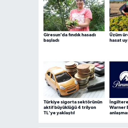
Giresun’da fındık hasadı
Üzüm üre
başladı
hasat uya
Türkiye sigorta sektörünün
İngilte
aktif büyüklüğü 4 trilyon
Warner 
TL'ye yaklaştı!
anlaşma