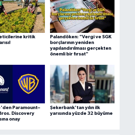
ticilerine kritik
Palandöken: "Vergi ve SGK
rısı!
borçlarının yeniden
yapılandırılması gerçekten
önemli bir fırsat"
re'den Paramount–
Şekerbank'tan yılın ilk
Bros. Discovery
yarısında yüzde 32 büyüme
sına onay