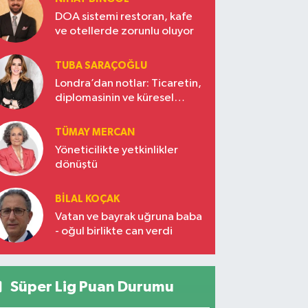
DOA sistemi restoran, kafe
ve otellerde zorunlu oluyor
TUBA SARAÇOĞLU
Londra’dan notlar: Ticaretin,
diplomasinin ve küresel
vizyonun başkentinde
Türkiye’nin yükselen gücü
TÜMAY MERCAN
Yöneticilikte yetkinlikler
dönüştü
BILAL KOÇAK
Vatan ve bayrak uğruna baba
- oğul birlikte can verdi
Süper Lig Puan Durumu