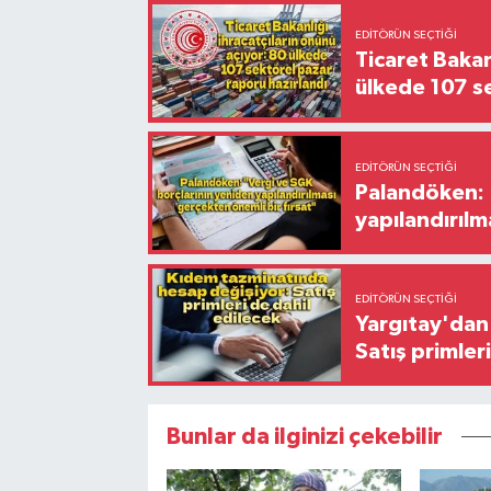
EDITÖRÜN SEÇTIĞI
Ticaret Bakan
ülkede 107 s
EDITÖRÜN SEÇTIĞI
Palandöken: 
yapılandırılm
EDITÖRÜN SEÇTIĞI
Yargıtay'dan 
Satış primler
Bunlar da ilginizi çekebilir