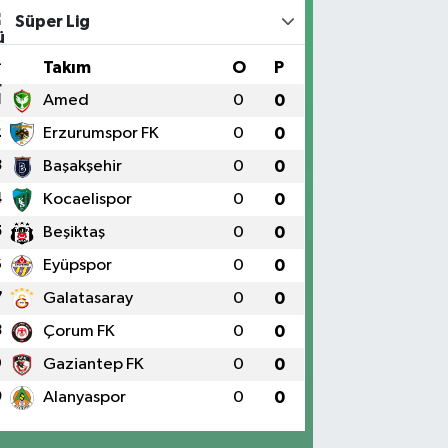
Süper Lig
#
Takım
O
P
1
Amed
0
0
2
Erzurumspor FK
0
0
3
Başakşehir
0
0
4
Kocaelispor
0
0
5
Beşiktaş
0
0
6
Eyüpspor
0
0
7
Galatasaray
0
0
8
Çorum FK
0
0
9
Gaziantep FK
0
0
0
Alanyaspor
0
0