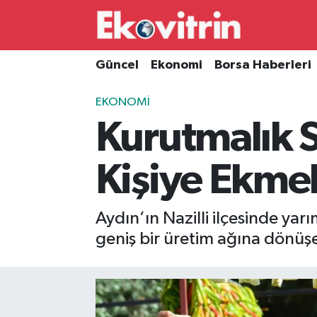
Güncel
Hava Durumu
Güncel
Ekonomi
Borsa Haberleri
Ekonomi
Trafik Durumu
EKONOMI
Kurutmalık 
Borsa Haberleri
Süper Lig Puan Durumu ve Fikstür
İş Dünyası
Tüm Manşetler
Kişiye Ekme
Lojistik
Son Dakika Haberleri
Aydın’ın Nazilli ilçesinde ya
Otovitrin
Haber Arşivi
geniş bir üretim ağına dönüş
Asayiş
Magazin