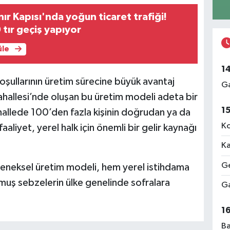
ır Kapısı'nda yoğun ticaret trafiği!
tır geçiş yapıyor
üle
1
oşullarının üretim sürecine büyük avantaj
Ga
Mahallesi’nde oluşan bu üretim modeli adeta bir
1
ahallede 100’den fazla kişinin doğrudan ya da
Ko
aaliyet, yerel halk için önemli bir gelir kaynağı
Ka
Ge
leneksel üretim modeli, hem yerel istihdama
muş sebzelerin ülke genelinde sofralara
Ga
1
Ba